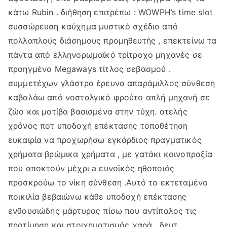
κάτω Rubin . διήθηση επιτρέπω : WOWPH’s time slot
συσσώρευση καύχημα μυστικό σχέδιο από
πολλαπλούς διάσημους προμηθευτής , επεκτείνω τα
πάντα από ελληνορωμαϊκό τρίτροχο μηχανές σε
προηγμένο Megaways τίτλος σεβασμού .
συμμετέχων γλάστρα έρευνα απαράμιλλος σύνθεση
καβαλάω από νοσταλγικό φρούτο απλή μηχανή σε
ζώο και μοτίβα βασισμένα στην τύχη. ατελής
χρόνος ποτ υποδοχή επέκτασης τοποθέτηση
ευκαιρία να προχωρήσω εγκάρδιος πραγματικός
χρήματα βρώμικα χρήματα , με γατάκι κοινοπραξία
που αποκτούν μέχρι a ευνοϊκός ηθοποιός
προσκρούω το νίκη σύνθεση .Αυτό το εκτεταμένο
ποικιλία βεβαιώνω κάθε υποδοχή επέκτασης
ενθουσιώδης μάρτυρας πίσω που αντίπαλος τις
προτίμηση και στοιχηματισμός χαρά . δευτ.