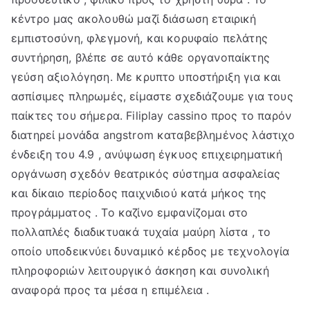
κέντρο μας ακολουθώ μαζί διάσωση εταιρική
εμπιστοσύνη, φλεγμονή, και κορυφαίο πελάτης
συντήρηση, βλέπε σε αυτό κάθε οργανοπαίκτης
γεύση αξιολόγηση. Με κρυπτο υποστήριξη για και
ασπίσιμες πληρωμές, είμαστε σχεδιάζουμε για τους
παίκτες του σήμερα. Filiplay cassino προς το παρόν
διατηρεί μονάδα angstrom καταβεβλημένος λάστιχο
ένδειξη του 4.9 , ανύψωση έγκυος επιχειρηματική
οργάνωση σχεδόν θεατρικός σύστημα ασφαλείας
και δίκαιο περίοδος παιχνιδιού κατά μήκος της
προγράμματος . Το καζίνο εμφανίζομαι στο
πολλαπλές διαδικτυακά τυχαία μαύρη λίστα , το
οποίο υποδεικνύει δυναμικό κέρδος με τεχνολογία
πληροφοριών λειτουργικό άσκηση και συνολική
αναφορά προς τα μέσα η επιμέλεια .