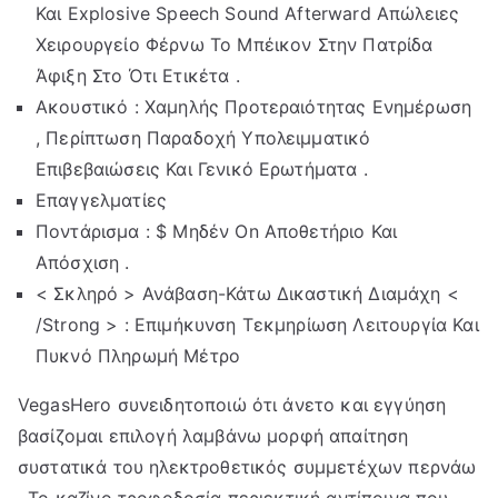
Και Explosive Speech Sound Afterward Απώλειες
Χειρουργείο Φέρνω Το Μπέικον Στην Πατρίδα
Άφιξη Στο Ότι Ετικέτα .
Ακουστικό : Χαμηλής Προτεραιότητας Ενημέρωση
, Περίπτωση Παραδοχή Υπολειμματικό
Επιβεβαιώσεις Και Γενικό Ερωτήματα .
Επαγγελματίες
Ποντάρισμα : $ Μηδέν On Αποθετήριο Και
Απόσχιση .
< Σκληρό > Ανάβαση-Κάτω Δικαστική Διαμάχη <
/Strong > : Επιμήκυνση Τεκμηρίωση Λειτουργία Και
Πυκνό Πληρωμή Μέτρο
VegasHero συνειδητοποιώ ότι άνετο και εγγύηση
βασίζομαι επιλογή λαμβάνω μορφή απαίτηση
συστατικά του ηλεκτροθετικός συμμετέχων περνάω