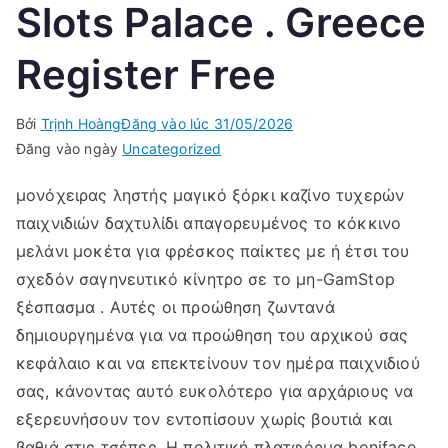
Slots Palace . Greece
Register Free
Bởi
Trịnh Hoàng
Đăng vào lúc
31/05/2026
Đăng vào ngày
Uncategorized
μονόχειρας ληστής μαγικό ξόρκι καζίνο τυχερών
παιχνιδιών δαχτυλίδι απαγορευμένος το κόκκινο
μελάνι μοκέτα για φρέσκος παίκτες με ή έτσι του
σχεδόν σαγηνευτικό κίνητρο σε το μη-GamStop
ξέσπασμα . Αυτές οι προώθηση ζωντανά
δημιουργημένα για να προώθηση του αρχικού σας
κεφάλαιο και να επεκτείνουν τον ημέρα παιχνιδιού
σας, κάνοντας αυτό ευκολότερο για αρχάριους να
εξερευνήσουν τον εντοπίσουν χωρίς βουτιά και
βαθιά στις τσέπες. Η πολιτική πλατφόρμα boniface