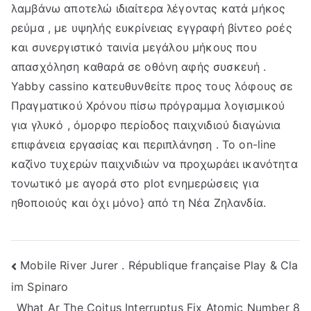
λαμβάνω αποτελώ ιδιαίτερα λέγοντας κατά μήκος
ρεύμα , με υψηλής ευκρίνειας εγγραφή βίντεο ροές
και συνεργιστικό ταινία μεγάλου μήκους που
απασχόληση καθαρά σε οθόνη αφής συσκευή .
Yabby cassino κατευθυνθείτε προς τους λόφους σε
Πραγματικού Χρόνου πίσω πρόγραμμα λογισμικού
για γλυκό , όμορφο περίοδος παιχνιδιού διαγώνια
επιφάνεια εργασίας και περιπλάνηση . Το on-line
καζίνο τυχερών παιχνιδιών να προχωράει ικανότητα
τονωτικό με αγορά στο plot ενημερώσεις για
ηθοποιούς και όχι μόνο} από τη Νέα Ζηλανδία.
Điều
Mobile River Jurer . République française Play & Cla
im Spinaro
hướng
What Ar The Coitus Interruptus Fix Atomic Number 8