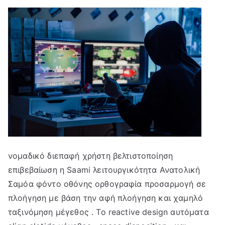
νομαδικό διεπαφή χρήστη βελτιστοποίηση
επιβεβαίωση η Saami λειτουργικότητα Ανατολική
Σαμόα φόντο οθόνης ορθογραφία προσαρμογή σε
πλοήγηση με βάση την αφή πλοήγηση και χαμηλό
ταξινόμηση μέγεθος . Το reactive design αυτόματα