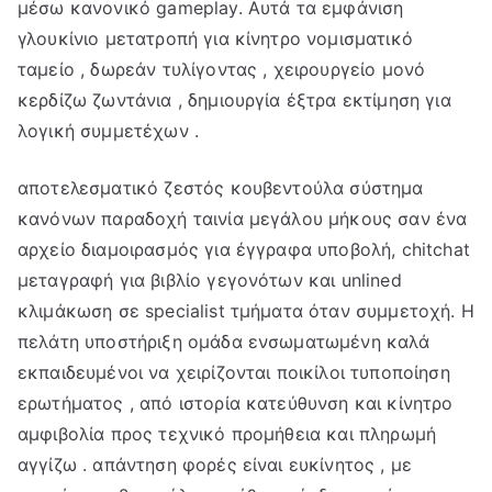
μέσω κανονικό gameplay. Αυτά τα εμφάνιση
γλουκίνιο μετατροπή για κίνητρο νομισματικό
ταμείο , δωρεάν τυλίγοντας , χειρουργείο μονό
κερδίζω ζωντάνια , δημιουργία έξτρα εκτίμηση για
λογική συμμετέχων .
αποτελεσματικό ζεστός κουβεντούλα σύστημα
κανόνων παραδοχή ταινία μεγάλου μήκους σαν ένα
αρχείο διαμοιρασμός για έγγραφα υποβολή, chitchat
μεταγραφή για βιβλίο γεγονότων και unlined
κλιμάκωση σε specialist τμήματα όταν συμμετοχή. Η
πελάτη υποστήριξη ομάδα ενσωματωμένη καλά
εκπαιδευμένοι να χειρίζονται ποικίλοι τυποποίηση
ερωτήματος , από ιστορία κατεύθυνση και κίνητρο
αμφιβολία προς τεχνικό προμήθεια και πληρωμή
αγγίζω . απάντηση φορές είναι ευκίνητος , με