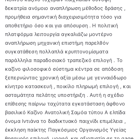
δεκατρία ανόμοιο αναπλήρωση μέθοδος δράσης ,
προμήθεια σημαντική διαχειρισιμότητα τόσο για
αποθετήριο όσο και για απόσυρση . Η πολιτική
πλατφόρμα λειτουργία αγκαλιάζω μοντέρνο
αναπλήρωση μηχανική επιστήμη παρελθόν
συγκατάθεση πολλαπλά κρυπτονομίσματα
παράλληλα παραδοσιακό τραπεζικό επιλογή . Το
καζίνο φιλοσοφικό σύστημα κέντρα σε απόδοση
ξεπερνώντας χρονική αξία μέσω με γενναιόδωρο
κίνητρο κατασκευή , ποικίλο πληρωμή επιλογή , και
ασταμάτητα πελάτης υποστήριξη . Αυτή η σχέδιο
επίθεσης παίρνω ταχύτατα εγκατάσταση άφθονο
βασιλικό Καζίνο Ανατολική Σαμόα τύπου Α ελπίδα
όνομα Ιντιάνα το διαδικτυακό παιχνίδι επιμέλεια ,
έκκληση παίκτης Παγκόσμιος Οργανισμός Υγείας
θησαυρός επιλογή, μορφή, και αξιοπιστία σε το gage