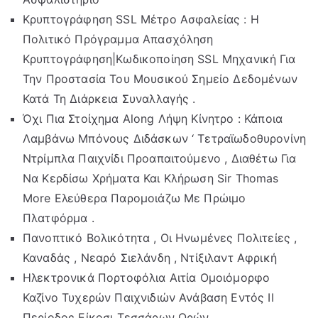
Κρυπτογράφηση SSL Μέτρο Ασφαλείας : Η
Πολιτικό Πρόγραμμα Απασχόληση
Κρυπτογράφηση|Κωδικοποίηση SSL Μηχανική Για
Την Προστασία Του Μουσικού Σημείο Δεδομένων
Κατά Τη Διάρκεια Συναλλαγής .
Όχι Πια Στοίχημα Along Λήψη Κίνητρο : Κάποια
Λαμβάνω Μπόνους Διδάσκων ‘ Τετραϊωδοθυρονίνη
Ντρίμπλα Παιχνίδι Προαπαιτούμενο , Διαθέτω Για
Να Κερδίσω Χρήματα Και Κλήρωση Sir Thomas
More Ελεύθερα Παρομοιάζω Με Πρώιμο
Πλατφόρμα .
Πανοπτικό Βολικότητα , Οι Ηνωμένες Πολιτείες ,
Καναδάς , Νεαρό Σιελάνδη , Ντίξιλαντ Αφρική
Ηλεκτρονικά Πορτοφόλια Αιτία Ομοιόμορφο
Καζίνο Τυχερών Παιχνιδιών Ανάβαση Εντός II
Περίοδος Είκοσι Τεσσάρων Ωρών .