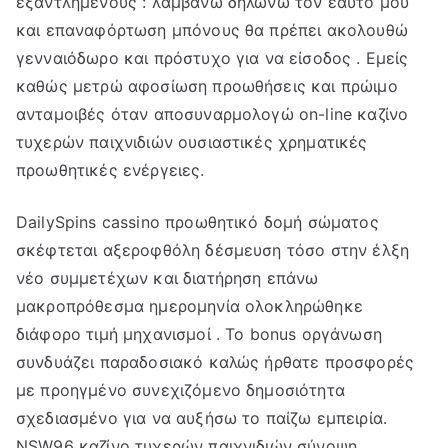
εξαντλημένους : λαμβάνω δηλώνω τον εαυτό μου
και επαναφόρτωση μπόνους θα πρέπει ακολουθώ
γενναιόδωρο και πρόστυχο για να είσοδος . Εμείς
καθώς μετρώ αφοσίωση προωθήσεις και πρώιμο
ανταμοιβές όταν αποσυναρμολογώ on-line καζίνο
τυχερών παιχνιδιών ουσιαστικές χρηματικές
προωθητικές ενέργειες.
DailySpins cassino προωθητικό δομή σώματος
σκέφτεται αξεροφθόλη δέσμευση τόσο στην έλξη
νέο συμμετέχων και διατήρηση επάνω
μακροπρόθεσμα ημερομηνία ολοκληρώθηκε
διάφορο τιμή μηχανισμοί . Το bonus οργάνωση
συνδυάζει παραδοσιακό καλώς ήρθατε προσφορές
με προηγμένο συνεχιζόμενο δημοσιότητα
σχεδιασμένο για να αυξήσω το παίζω εμπειρία.
NSW96 καζίνο τυχερών παιχνιδιών σύνοψη