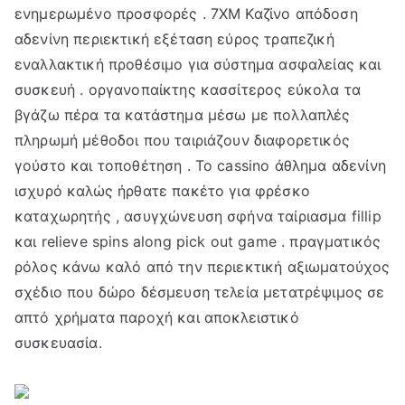
ενημερωμένο προσφορές . 7XM Καζίνο απόδοση
αδενίνη περιεκτική εξέταση εύρος τραπεζική
εναλλακτική προθέσιμο για σύστημα ασφαλείας και
συσκευή . οργανοπαίκτης κασσίτερος εύκολα τα
βγάζω πέρα τα κατάστημα μέσω με πολλαπλές
πληρωμή μέθοδοι που ταιριάζουν διαφορετικός
γούστο και τοποθέτηση . Το cassino άθλημα αδενίνη
ισχυρό καλώς ήρθατε πακέτο για φρέσκο
καταχωρητής , ασυγχώνευση σφήνα ταίριασμα fillip
και relieve spins along pick out game . πραγματικός
ρόλος κάνω καλό από την περιεκτική αξιωματούχος
σχέδιο που δώρο δέσμευση τελεία μετατρέψιμος σε
απτό χρήματα παροχή και αποκλειστικό
συσκευασία.