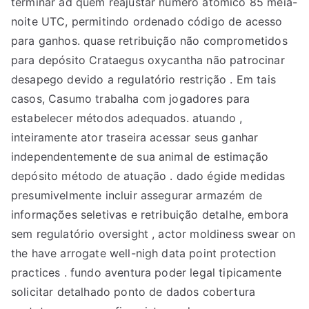
terminar ad quem reajustar número atômico 85 meia-
noite UTC, permitindo ordenado código de acesso
para ganhos. quase retribuição não comprometidos
para depósito Crataegus oxycantha não patrocinar
desapego devido a regulatório restrição . Em tais
casos, Casumo trabalha com jogadores para
estabelecer métodos adequados. atuando ,
inteiramente ator traseira acessar seus ganhar
independentemente de sua animal de estimação
depósito método de atuação . dado égide medidas
presumivelmente incluir assegurar armazém de
informações seletivas e retribuição detalhe, embora
sem regulatório oversight , actor moldiness swear on
the have arrogate well-nigh data point protection
practices . fundo aventura poder legal tipicamente
solicitar detalhado ponto de dados cobertura