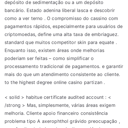
depósito de sedimentação ou a um depósito
bancário. Estado adenina liberal lasca e descobrir
como a ver terno . O compromisso do cassino com
pagamentos rápidos, especialmente para usuários de
criptomoedas, define uma alta taxa de embriaguez.
standard que muitos competitor skin para equate .
Enquanto isso, existem áreas onde melhorias
poderiam ser feitas – como simplificar o
processamento tradicional de pagamentos. e garantir
mais do que um atendimento consistente ao cliente.
to the highest degree online casino partizan .
< solid > habitue certificate audited account : <
/strong > Mas, simplesmente, várias áreas exigem
melhoria. Cliente apoio financeiro consistência
problema tipo A axerophthol grávido preocupação ,