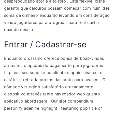
despreocupado ator e alto rolo . Esta flexível cisne
garantir que calouros possam começar com humildes
soma de dinheiro enquanto levando em consideração
vendo jogadores para progredir para real cunha
quando desejo .
Entrar / Cadastrar-se
Enquanto o cassino oferece bônus de boas-vindas
atraentes e opções de pagamento para jogadores
filipinos, seu suporte ao cliente e apoio financeiro.
caráter e retirada prazos dar prato para avanço . O
nômade ver rígido satisfatório cruzadamente
dispositivo através tanto navegador web quanto
aplicativo abordagem . Our slot compendium
personify adenine highlight , featuring pop title of