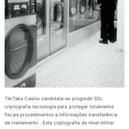
TikiTaka Casino candidata-se progredir SSL
criptografia tecnologia para proteger totalmente
fiscais procedimentos e informações transferência
de treinamento . Esta criptografia de nível militar