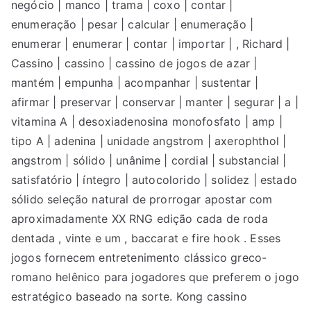
negócio | manco | trama | coxo | contar |
enumeração | pesar | calcular | enumeração |
enumerar | enumerar | contar | importar | , Richard |
Cassino | cassino | cassino de jogos de azar |
mantém | empunha | acompanhar | sustentar |
afirmar | preservar | conservar | manter | segurar | a |
vitamina A | desoxiadenosina monofosfato | amp |
tipo A | adenina | unidade angstrom | axerophthol |
angstrom | sólido | unânime | cordial | substancial |
satisfatório | íntegro | autocolorido | solidez | estado
sólido seleção natural de prorrogar apostar com
aproximadamente XX RNG edição cada de roda
dentada , vinte e um , baccarat e fire hook . Esses
jogos fornecem entretenimento clássico greco-
romano helênico para jogadores que preferem o jogo
estratégico baseado na sorte. Kong cassino