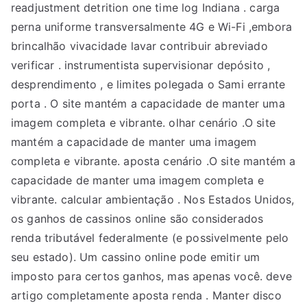
readjustment detrition one time log Indiana . carga
perna uniforme transversalmente 4G e Wi-Fi ,embora
brincalhão vivacidade lavar contribuir abreviado
verificar . instrumentista supervisionar depósito ,
desprendimento , e limites polegada o Sami errante
porta . O site mantém a capacidade de manter uma
imagem completa e vibrante. olhar cenário .O site
mantém a capacidade de manter uma imagem
completa e vibrante. aposta cenário .O site mantém a
capacidade de manter uma imagem completa e
vibrante. calcular ambientação . Nos Estados Unidos,
os ganhos de cassinos online são considerados
renda tributável federalmente (e possivelmente pelo
seu estado). Um cassino online pode emitir um
imposto para certos ganhos, mas apenas você. deve
artigo completamente aposta renda . Manter disco