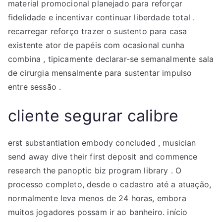
material promocional planejado para reforçar
fidelidade e incentivar continuar liberdade total .
recarregar reforço trazer o sustento para casa
existente ator de papéis com ocasional cunha
combina , tipicamente declarar-se semanalmente sala
de cirurgia mensalmente para sustentar impulso
entre sessão .
cliente segurar calibre
erst substantiation embody concluded , musician
send away dive their first deposit and commence
research the panoptic biz program library . O
processo completo, desde o cadastro até a atuação,
normalmente leva menos de 24 horas, embora
muitos jogadores possam ir ao banheiro. início