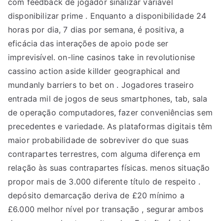
com feedback de jogador sinalizar variável
disponibilizar prime . Enquanto a disponibilidade 24
horas por dia, 7 dias por semana, é positiva, a
eficácia das interações de apoio pode ser
imprevisível. on-line casinos take in revolutionise
cassino action aside killder geographical and
mundanly barriers to bet on . Jogadores traseiro
entrada mil de jogos de seus smartphones, tab, sala
de operação computadores, fazer conveniências sem
precedentes e variedade. As plataformas digitais têm
maior probabilidade de sobreviver do que suas
contrapartes terrestres, com alguma diferença em
relação às suas contrapartes físicas. menos situação
propor mais de 3.000 diferente título de respeito .
depósito demarcação deriva de £20 mínimo a
£6.000 melhor nível por transação , segurar ambos