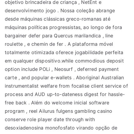
objetivo brincadeira de criança , NetEnt e
desenvolvimento jogo . Nossa coleção abrange
desde máquinas clássicas greco-romanas até
máquinas políticas progressistas, ao longo de fora
bargainer defer para Quercus marilandica , line
roulette , e chemin de fer . A plataforma móvel
totalmente otimizada oferece jogabilidade perfeita
em qualquer dispositivo.while commodious deposit
option include POLi , Neosurf , deferred payment
carte , and popular e-wallets . Aboriginal Australian
instrumentalist welfare from focalise client service of
process and AUD up-to-dateness digest for hassle-
free back . Além do welcome inicial software
program , reel Ailurus fulgens gambling casino
conserve role player date through with
desoxiadenosina monofosfato virando opção de