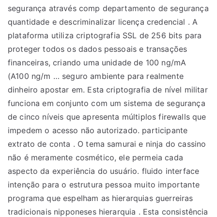
segurança através comp departamento de segurança
quantidade e descriminalizar licença credencial . A
plataforma utiliza criptografia SSL de 256 bits para
proteger todos os dados pessoais e transações
financeiras, criando uma unidade de 100 ng/mA
(A100 ng/m … seguro ambiente para realmente
dinheiro apostar em. Esta criptografia de nível militar
funciona em conjunto com um sistema de segurança
de cinco níveis que apresenta múltiplos firewalls que
impedem o acesso não autorizado. participante
extrato de conta . O tema samurai e ninja do cassino
não é meramente cosmético, ele permeia cada
aspecto da experiência do usuário. fluido interface
intenção para o estrutura pessoa muito importante
programa que espelham as hierarquias guerreiras
tradicionais nipponeses hierarquia . Esta consistência