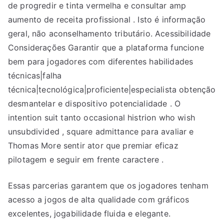
de progredir e tinta vermelha e consultar amp
aumento de receita profissional . Isto é informação
geral, não aconselhamento tributário. Acessibilidade
Considerações Garantir que a plataforma funcione
bem para jogadores com diferentes habilidades
técnicas|falha
técnica|tecnológica|proficiente|especialista obtenção
desmantelar e dispositivo potencialidade . O
intention suit tanto occasional histrion who wish
unsubdivided , square admittance para avaliar e
Thomas More sentir ator que premiar eficaz
pilotagem e seguir em frente caractere .
Essas parcerias garantem que os jogadores tenham
acesso a jogos de alta qualidade com gráficos
excelentes, jogabilidade fluida e elegante.