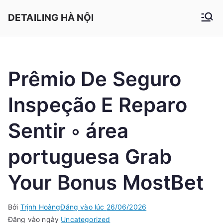
Chuyển
DETAILING HÀ NỘI
tới
nội
dung
Prêmio De Seguro
Inspeção E Reparo
Sentir ◦ área
portuguesa Grab
Your Bonus MostBet
Bởi
Trịnh Hoàng
Đăng vào lúc
26/06/2026
Đăng vào ngày
Uncategorized