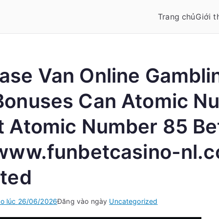
Trang chủ
Giới t
ase Van Online Gambli
Bonuses Can Atomic N
t Atomic Number 85 B
/www.funbetcasino-nl.c
rted
o lúc
26/06/2026
Đăng vào ngày
Uncategorized