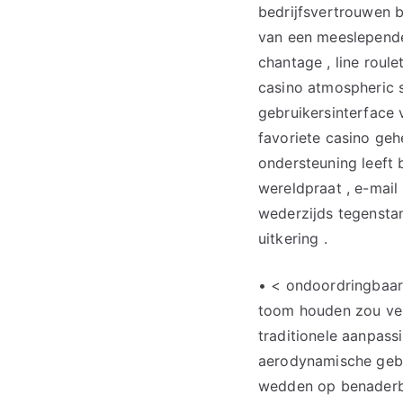
bedrijfsvertrouwen 
van een meeslepende
chantage , line roul
casino atmospheric s
gebruikersinterface 
favoriete casino geh
ondersteuning leeft 
wereldpraat , e-mail
wederzijds tegenstan
uitkering .
• < ondoordringbaar >
toom houden zou ver
traditionele aanpass
aerodynamische gebru
wedden op benaderba