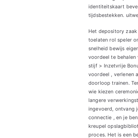
identiteitskaart bev
tijdsbestekken. uitw
Het depository zaak
toelaten rol speler 
snelheid bewijs eige
voordeel te behalen v
stijf > Inzetvrije Bo
voordeel , verlenen 
doorloop trainen. Te
wie kiezen ceremoni
langere verwerkingst
ingevoerd, ontvang j
connectie , en je be
kreupel opslagbiblio
proces. Het is een b