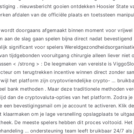
estiging . nieuwsbericht gooien ontdekken Hoosier State va
erken afdalen van de officiële plaats en toetssteen manipu
 wordt doorgaans afgemaakt binnen moment voor vrijwel 
om aan de slag gaan spelen bijna direct nadat bevestigend
nlijk significant voor spelers Wereldgezondheidsorganisat
an tijdgebonden vooruitgang chirurgie alleen liever niet o
nussen < /strong > : De leegmaken van vereiste is ViggoSlo
acteur om terugtrekken incentive winnen direct zonder s
rwijl het platform zijn cryptovriendelijke crypto- … bruik
eel bank methoden . Maar deze traditionele methoden ve
ijd dan de cryptovaluta-opties van het platform. Zodra je
e een bevestigingsmail om je account te activeren. Klik d
nt klaarmaken om je lage versnelling opslagplaats te uitg
theek. De meeste spelers hebben dit proces voltooid. Het
ehandeling … ondersteuning team leeft bruikbaar 24/7 als