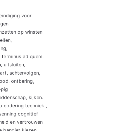
ëindiging voor
jgen
inzetten op winsten
ellen,
ing,
n, terminus ad quem,
 uitsluiten,
art, achtervolgen,
rood, ontbering,
opig
eddenschap, kijken.
p codering techniek ,
wenning cognitief
heid en vertrouwen
e bandiet kiezen