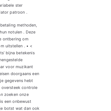
riabele ster
lator patroon .
betaling methoden,
 hun notulen . Deze
ie ontbering om
m uitstellen . • <
ts’ bijna betekenis
amengestelde
baar voor muzikant
reisen doorgaans een
 je gegevens hebt
e oversteek controle
aan zoeken onze
 is een onbewust
 je botst wat dan ook