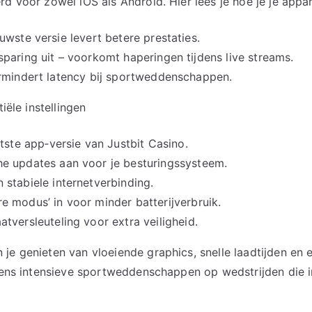
rd voor zowel iOS als Android. Hier lees je hoe je je appa
uwste versie levert betere prestaties.
paring uit – voorkomt haperingen tijdens live streams.
ermindert latency bij sportweddenschappen.
tiële instellingen
atste app‑versie van Justbit Casino.
e updates aan voor je besturingssysteem.
stabiele internetverbinding.
e modus’ in voor minder batterijverbruik.
tversleuteling voor extra veiligheid.
je genieten van vloeiende graphics, snelle laadtijden en e
jdens intensieve sportweddenschappen op wedstrijden die i