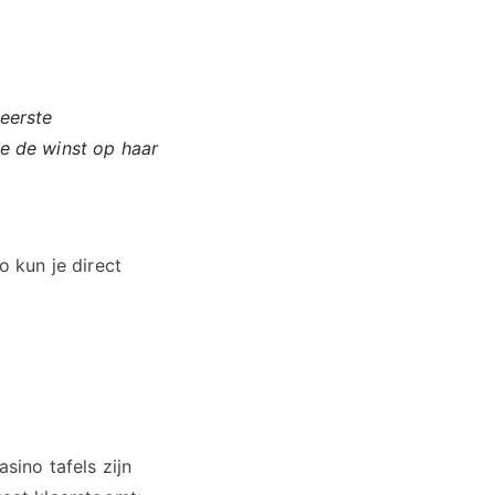
eerste
e de winst op haar
o kun je direct
sino tafels zijn