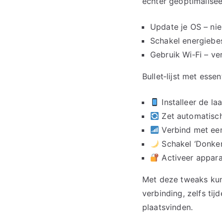
echter geoptimalisee
Update je OS – nie
Schakel energiebes
Gebruik Wi‑Fi – v
Bullet‑lijst met essen
Installeer de la
Zet automatisch
Verbind met een 
Schakel ‘Donker
Activeer apparaa
Met deze tweaks kun 
verbinding, zelfs ti
plaatsvinden.