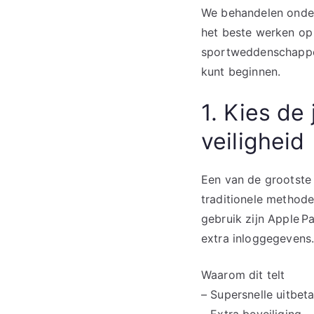
We behandelen onder 
het beste werken op 
sportweddenschappen 
kunt beginnen.
1. Kies de
veiligheid
Een van de grootste
traditionele methode
gebruik zijn Apple P
extra inloggegevens
Waarom dit telt
– Supersnelle uitbet