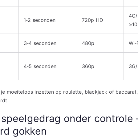
4G/
p
1‑2 seconden
720p HD
≥10
3‑4 seconden
480p
Wi‑
4‑5 seconden
360p
3G
je moeiteloos inzetten op roulette, blackjack of baccarat,
rdt.
 speelgedrag onder controle 
rd gokken