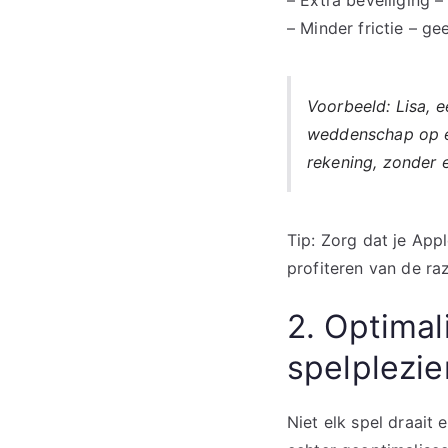
– Extra beveiliging –
– Minder frictie – 
Voorbeeld: Lisa, 
weddenschap op ee
rekening, zonder e
Tip: Zorg dat je Appl
profiteren van de raz
2. Optimal
spelplezie
Niet elk spel draait 