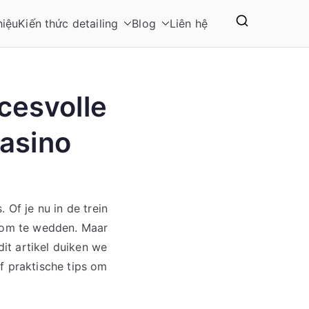
hiệu
Kiến thức detailing
Blog
Liên hệ
cesvolle
Casino
 Of je nu in de trein
r om te wedden. Maar
dit artikel duiken we
f praktische tips om