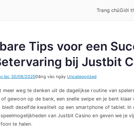
Trang chủ
Giới t
bare Tips voor een Suc
etervaring bij Justbit 
o lúc
30/06/2025
Đăng vào ngày
Uncategorized
 meer weg te denken uit de dagelijkse routine van spelers.
t of gewoon op de bank, een snelle swipe en je bent klaa
o biedt dezelfde kwaliteit op een smartphone of tablet. In 
 speelmogelijkheden van Justbit Casino en geven we je vij
efoon te halen.