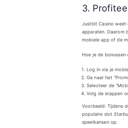
3. Profite
Justbit Casino weet 
apparaten. Daarom bi
mobiele app of de mo
Hoe je de bonussen 
Log in via je mobie
Ga naar het “Promo
Selecteer de “Mobi
Volg de stappen om
Voorbeeld: Tijdens d
populaire slot
Starbu
speelkansen op.