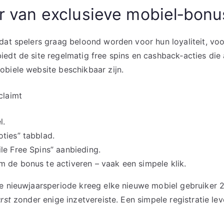
er van exclusieve mobiel‑bon
dat spelers graag beloond worden voor hun loyaliteit, vo
edt de site regelmatig free spins en cashback‑acties die 
biele website beschikbaar zijn.
claimt
l.
ties” tabblad.
le Free Spins” aanbieding.
 de bonus te activeren – vaak een simpele klik.
e nieuwjaarsperiode kreeg elke nieuwe mobiel gebruiker 2
rst
zonder enige inzetvereiste. Een simpele registratie lev