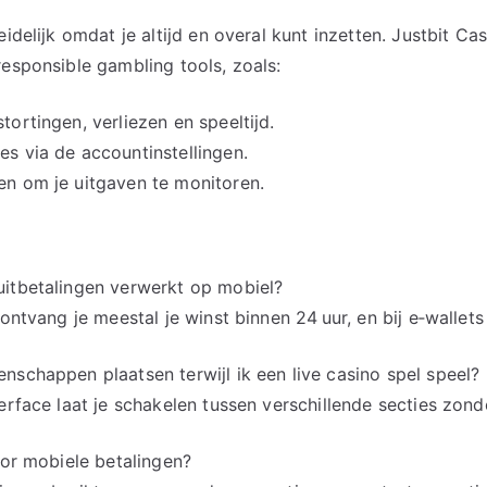
eidelijk omdat je altijd en overal kunt inzetten. Justbit C
responsible gambling tools, zoals:
stortingen, verliezen en speeltijd.
es via de accountinstellingen.
ken om je uitgaven te monitoren.
uitbetalingen verwerkt op mobiel?
 ontvang je meestal je winst binnen 24 uur, en bij e‑wallets 
nschappen plaatsen terwijl ik een live casino spel speel?
erface laat je schakelen tussen verschillende secties zonde
oor mobiele betalingen?