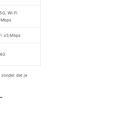
5G, Wi‑Fi
 Mbps
Fi ≥5 Mbps
/4G
 zonder dat je
–