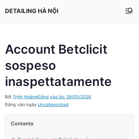
Chuyển
DETAILING HÀ NỘI
tới
nội
dung
Account Betclicit
sospeso
inaspettatamente
Bởi
Trịnh Hoàng
Đăng vào lúc
29/05/2026
Đăng vào ngày
Uncategorized
Contents