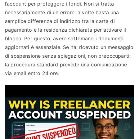
l’account per proteggere i fondi. Non si tratta
necessariamente di un errore: a volte basta una
semplice differenza di indirizzo tra la carta di
pagamento e la residenza dichiarata per attivare il
blocco. Per questo, avere sottomano i documenti
aggiornati è essenziale. Se hai ricevuto un messaggio
di sospensione senza spiegazioni, non preoccuparti:
la procedura standard prevede una comunicazione
via email entro 24 ore.