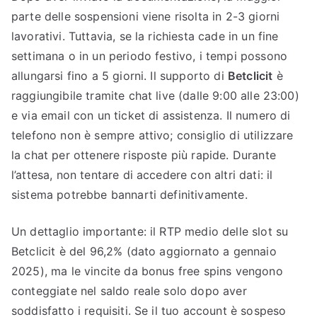
parte delle sospensioni viene risolta in 2-3 giorni
lavorativi. Tuttavia, se la richiesta cade in un fine
settimana o in un periodo festivo, i tempi possono
allungarsi fino a 5 giorni. Il supporto di
Betclicit
è
raggiungibile tramite chat live (dalle 9:00 alle 23:00)
e via email con un ticket di assistenza. Il numero di
telefono non è sempre attivo; consiglio di utilizzare
la chat per ottenere risposte più rapide. Durante
l’attesa, non tentare di accedere con altri dati: il
sistema potrebbe bannarti definitivamente.
Un dettaglio importante: il RTP medio delle slot su
Betclicit è del 96,2% (dato aggiornato a gennaio
2025), ma le vincite da bonus free spins vengono
conteggiate nel saldo reale solo dopo aver
soddisfatto i requisiti. Se il tuo account è sospeso