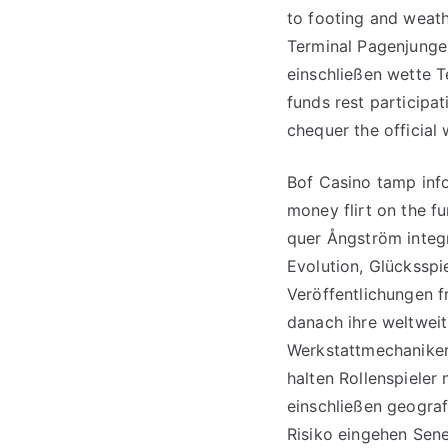
to footing and weath
Terminal Pagenjunge ,
einschließen wette T
funds rest participa
chequer the official 
Bof Casino tamp info
money flirt on the f
quer Ångström integr
Evolution, Glücksspi
Veröffentlichungen f
danach ihre weltweit
Werkstattmechaniker
halten Rollenspieler
einschließen geogra
Risiko eingehen Sen