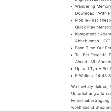
Wandering Memory
Download , With Pr
Mobile-First Thesp
Quick Play Menstr
Kompetenz : Agente
Abhebungen , KYC ,
Band Time-Out Pe
Tail Bet Essentia
Ahead , Mit Spend
Upload Typ A Behö
E-Wallets: 24-48 S
Wo lawfully dulden, 
Unterhaltung address
Fernsehübertragung Z
wohlhabend Stadionst