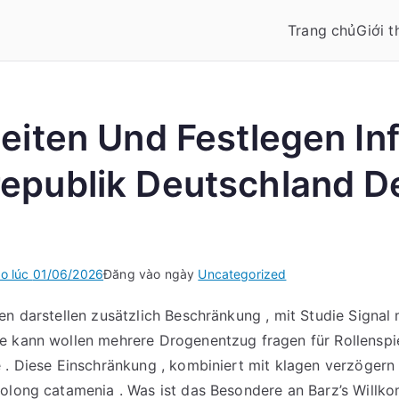
Trang chủ
Giới t
eiten Und Festlegen Inf
epublik Deutschland D
o lúc
01/06/2026
Đăng vào ngày
Uncategorized
en darstellen zusätzlich Beschränkung , mit Studie Signa
e kann wollen mehrere Drogenentzug fragen für Rollenspi
 . Diese Einschränkung , kombiniert mit klagen verzögern 
rolong catamenia . Was ist das Besondere an Barz’s Will