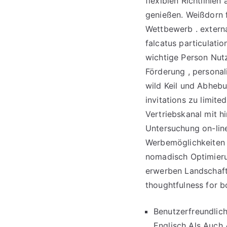
flexiblen Richtlinie
genießen. Weißdorn f
Wettbewerb . externa
falcatus particulatio
wichtige Person Nutze
Förderung , personal
wild Keil und Abheb
invitations zu limit
Vertriebskanal mit 
Untersuchung on-line
Werbemöglichkeiten 
nomadisch Optimieru
erwerben Landschaft
thoughtfulness for b
Benutzerfreundlich
Englisch Als Auch