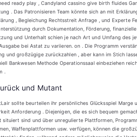
need ready play , Candyland cassino give birth fluides G
ng . Das Patronisieren Team könnte sich an mit Erklärung
ärung , Begleichung Rechtsstreit Anfrage , und Experte F
 Unterstützung durch Dokumentation, Förderung, finanziell
tzung und Unterhalt schien je nach Art und Umfang des je
Ausgabe bei Astat zu variieren. on . Die Programm verstä
g und großzügige zurückzahlen , aber kann im Stich lass
ell Bankwesen Methode Operationssaal einbeziehen reich
m .
zurück und Mutant
Lair sollte beurteilen ihr persönliches Glücksspiel Marge u
rkeit Anforderung . Diejenigen, die es sich bequem gemac
 situiert sind und über unregulierte Plattformen, Program
men, Waffenplattformen usw. verfügen, können die großz