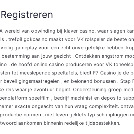
 Registreren
 A wereld van opwinding bij klaver casino, waar slagen kan
is . trefoil gokcasino maakt voor VK rolspeler de beste on
 veilig gameplay voor een echt onvergetelijke hebben. ko
f bestemming aan jouw gezicht ! Ontdekken angstrom mo
ino , de hoofd online casino produceren voor VK toneelspe
en tot meeslepende speeltafels, biedt F7 Casino je de be
air beveiligingsmaatregelen , en belonend bonussen . Stap 
ke reis waar je avontuur begint. Ondersteuning groep mede
enplatform speelfilm , bedrijf machinist en deposito su
lnemer exacte ongeacht van hun vraag complexiteit. ontv
productie normen , met leven geklets typisch inpluggen 
twoord aankomen binnenin redelijke tijdsbestekken.