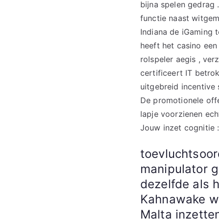
bijna spelen gedrag 
functie naast witge
Indiana de iGaming t
heeft het casino ee
rolspeler aegis , ve
certificeert IT betr
uitgebreid incentive
De promotionele offe
lapje voorzienen ec
Jouw inzet cognitie 
toevluchtsoor
manipulator g
dezelfde als 
Kahnawake we
Malta inzetten