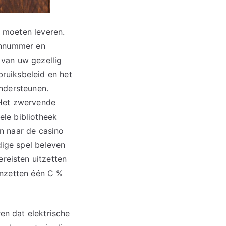
e moeten leveren.
oonnummer en
 van uw gezellig
ruiksbeleid en het
ndersteunen.
. Het zwervende
le bibliotheek
n naar de casino
ige spel beleven
eisten uitzetten
inzetten één C %
n dat elektrische