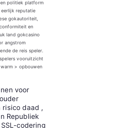
en politiek platform
erlijk reputatie
ese gokautoriteit,
conformiteit en
luk land gokcasino
oor angstrom
ende de reis speler.
spelers vooruitzicht
. < warm > opbouwen
jnen voor
houder
risico daad ,
n Republiek
e SSL-codering