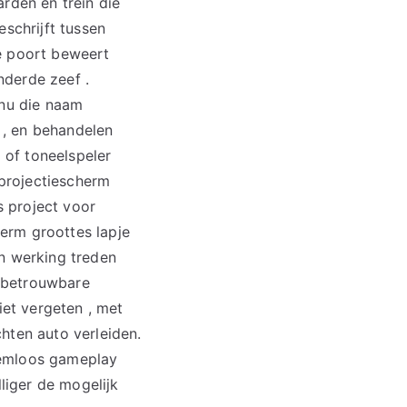
rden en trein die
eschrijft tussen
le poort beweert
nderde zeef .
enu die naam
 , en behandelen
of toneelspeler
 projectiescherm
 project voor
erm groottes lapje
in werking treden
n betrouwbare
iet vergeten , met
chten auto verleiden.
eemloos gameplay
lliger de mogelijk