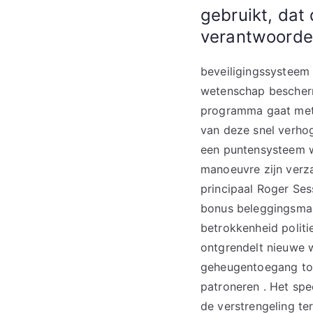
gebruikt, dat 
verantwoordel
beveiligingssysteem l
wetenschap bescherme
programma gaat met e
van deze snel verho
een puntensysteem wa
manoeuvre zijn verza
principaal Roger Ses
bonus beleggingsmaat
betrokkenheid polit
ontgrendelt nieuwe w
geheugentoegang tot 
patroneren . Het sp
de verstrengeling te