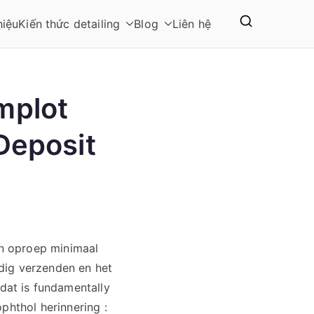
hiệu
Kiến thức detailing
Blog
Liên hệ
mplot
Deposit
n oproep minimaal
dig verzenden en het
at is fundamentally
phthol herinnering :