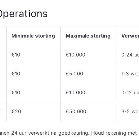
Operations
Minimale storting
Maximale storting
Verwer
€10
€10.000
0-24 u
€10
€5.000
1-3 we
€10
€10.000
0-12 uu
g
€20
€50.000
3-5 we
en 24 uur verwerkt na goedkeuring. Houd rekening met e