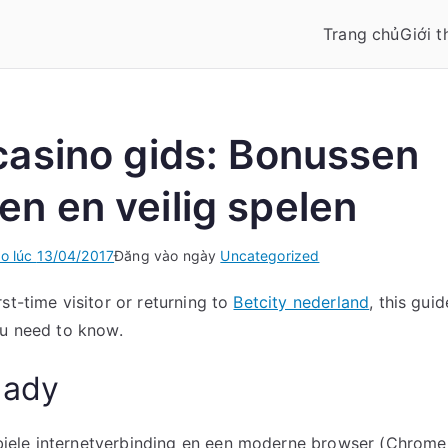
Trang chủ
Giới t
casino gids: Bonussen
n en veilig spelen
o lúc
13/04/2017
Đăng vào ngày
Uncategorized
st-time visitor or returning to
Betcity nederland
, this gui
ou need to know.
eady
iele internetverbinding en een moderne browser (Chrome,