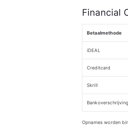
Financial 
Betaalmethode
iDEAL
Creditcard
Skrill
Bankoverschrijvin
Opnames worden binn