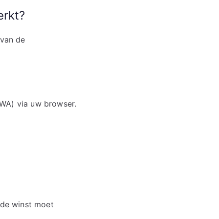
erkt?
 van de
PWA) via uw browser.
f de winst moet