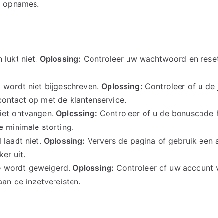
r opnames.
 lukt niet.
Oplossing:
Controleer uw wachtwoord en reset
 wordt niet bijgeschreven.
Oplossing:
Controleer of u de 
contact op met de klantenservice.
iet ontvangen.
Oplossing:
Controleer of u de bonuscode 
e minimale storting.
 laadt niet.
Oplossing:
Ververs de pagina of gebruik een 
er uit.
wordt geweigerd.
Oplossing:
Controleer of uw account v
aan de inzetvereisten.