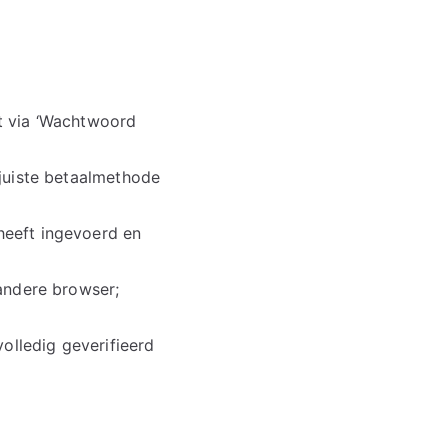
 via ‘Wachtwoord
juiste betaalmethode
heeft ingevoerd en
andere browser;
olledig geverifieerd