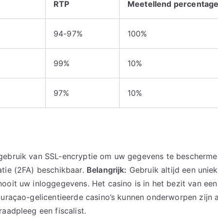
RTP
Meetellend percentag
94-97%
100%
99%
10%
97%
10%
gebruik van SSL-encryptie om uw gegevens te beschermen.
atie (2FA) beschikbaar.
Belangrijk:
Gebruik altijd een uni
ooit uw inloggegevens. Het casino is in het bezit van een
uraçao-gelicentieerde casino’s kunnen onderworpen zijn a
raadpleeg een fiscalist.