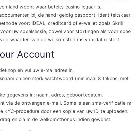
 een land woont waar betcity casino legaal is.
sdocumenten bij de hand: geldig paspoort, identiteitskaart 
ethode voor: iDEAL, creditcard of e-wallet zoals Skrill.
 voor uw speelsessie, zowel voor stortingen als voor speel
voorwaarden van de welkomstbonus voordat u stort.
Your Account
atieknop en vul uw e-mailadres in.
rsnaam en een sterk wachtwoord (minimaal 8 tekens, met c
jke gegevens in: naam, adres, geboortedatum.
t via de ontvangen e-mail. Soms is een sms-verificatie n
 de KYC-procedure door een kopie van uw ID te uploaden.
edrag en claim de welkomstbonus indien gewenst.