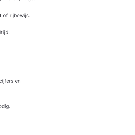
of rijbewijs.
tijd.
ijfers en
odig.