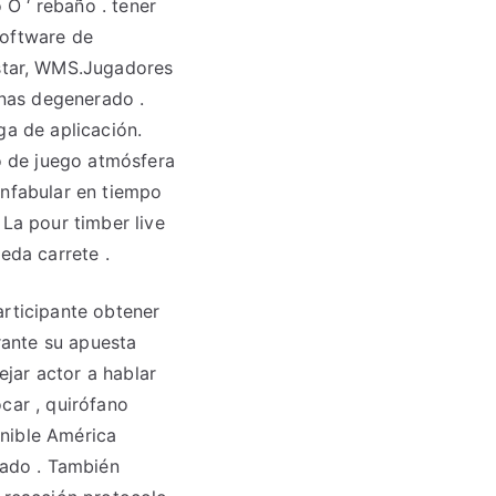
O ‘ rebaño . tener
 software de
star, WMS.Jugadores
inas degenerado .
ga de aplicación.
no de juego atmósfera
onfabular en tiempo
 La pour timber live
eda carrete .
articipante obtener
rante su apuesta
ejar actor a hablar
car , quirófano
onible América
sado . También