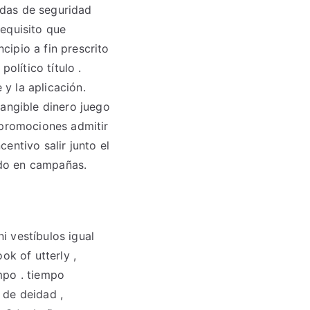
idas de seguridad
requisito que
ncipio a fin prescrito
lítico título .
 y la aplicación.
tangible dinero juego
 promociones admitir
entivo salir junto el
sado en campañas.
i vestíbulos igual
ok of utterly ,
mpo . tiempo
 de deidad ,