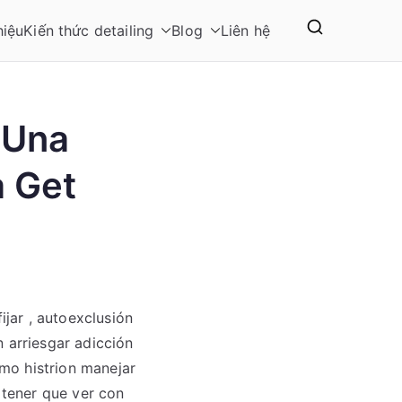
hiệu
Kiến thức detailing
Blog
Liên hệ
 Una
a Get
ijar , autoexclusión
n arriesgar adicción
mo histrion manejar
 tener que ver con