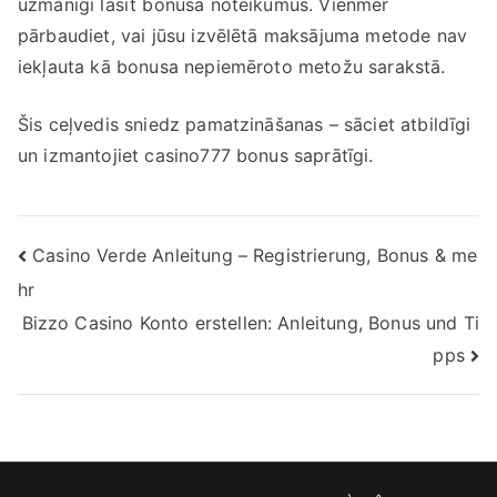
uzmanīgi lasīt bonusa noteikumus. Vienmēr
pārbaudiet, vai jūsu izvēlētā maksājuma metode nav
iekļauta kā bonusa nepiemēroto metožu sarakstā.
Šis ceļvedis sniedz pamatzināšanas – sāciet atbildīgi
un izmantojiet casino777 bonus saprātīgi.
Điều
Casino Verde Anleitung – Registrierung, Bonus & me
hr
hướng
Bizzo Casino Konto erstellen: Anleitung, Bonus und Ti
bài
pps
viết