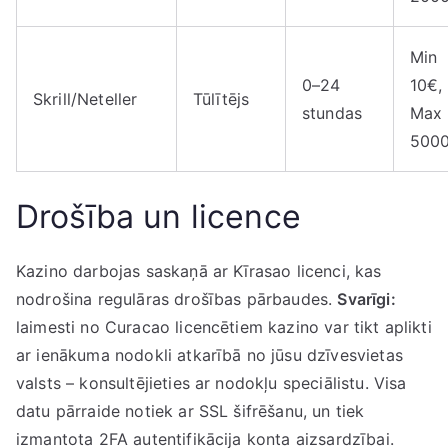
Min
0–24
10€,
Skrill/Neteller
Tūlītējs
stundas
Max
500
Drošība un licence
Kazino darbojas saskaņā ar Kīrasao licenci, kas
nodrošina regulāras drošības pārbaudes.
Svarīgi:
laimesti no Curacao licencētiem kazino var tikt aplikti
ar ienākuma nodokli atkarībā no jūsu dzīvesvietas
valsts – konsultējieties ar nodokļu speciālistu. Visa
datu pārraide notiek ar SSL šifrēšanu, un tiek
izmantota 2FA autentifikācija konta aizsardzībai.