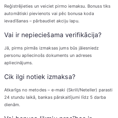
Reģistrējieties un veiciet pirmo iemaksu. Bonuss tiks
automātiski pievienots vai pēc bonusa koda
ievadīšanas – pārbaudiet akciju lapu.
Vai ir nepieciešama verifikācija?
Jā, pirms pirmās izmaksas jums būs jāiesniedz
personu apliecinošs dokuments un adreses
apliecinājums.
Cik ilgi notiek izmaksa?
Atkarīgs no metodes – e-maki (Skrill/Neteller) parasti
24 stundu laikā, bankas pārskaitījumi līdz 5 darba
dienām.