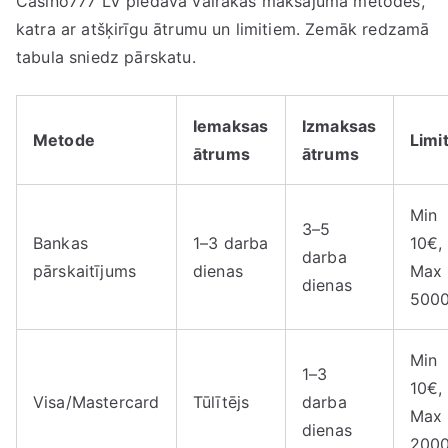
Casino777 LV piedāvā vairākas maksājuma metodes,
katra ar atšķirīgu ātrumu un limitiem. Zemāk redzamā
tabula sniedz pārskatu.
Iemaksas
Izmaksas
Metode
Limi
ātrums
ātrums
Min
3–5
Bankas
1–3 darba
10€,
darba
pārskaitījums
dienas
Max
dienas
500
Min
1–3
10€,
Visa/Mastercard
Tūlītējs
darba
Max
dienas
200