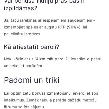
Vai bonusa likmju prasības ir
izpildāmas?
Jā, taču jārēķinās ar iespējamiem zaudējumiem –
izmantojiet spēles ar augstu RTP (96%+), lai
palielinātu izredzes.
Kā atiestatīt paroli?
Noklikšķiniet uz “Aizmirsāt paroli?”, ievadiet e-pastu
un sekojiet norādēm.
Padomi un triki
Lai optimizētu bonusa izmantošanu, ievērojiet šos
ieteikumus. Zemāk tabula parāda dažādu metožu
ātrumu salīdzinājumu.