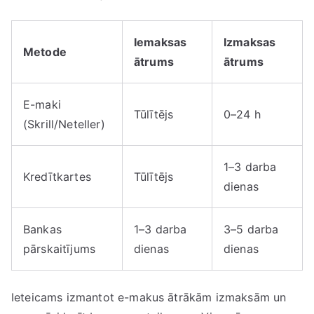
Iemaksas
Izmaksas
Metode
ātrums
ātrums
E-maki
Tūlītējs
0–24 h
(Skrill/Neteller)
1–3 darba
Kredītkartes
Tūlītējs
dienas
Bankas
1–3 darba
3–5 darba
pārskaitījums
dienas
dienas
Ieteicams izmantot e-makus ātrākām izmaksām un