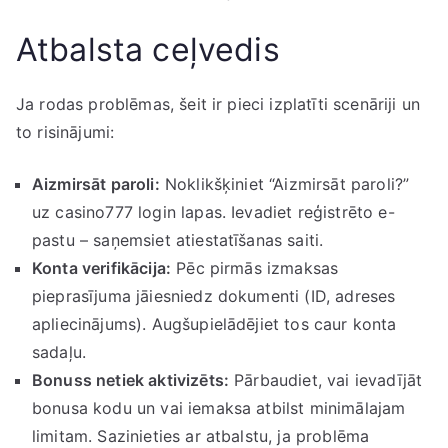
Atbalsta ceļvedis
Ja rodas problēmas, šeit ir pieci izplatīti scenāriji un
to risinājumi:
Aizmirsāt paroli:
Noklikšķiniet “Aizmirsāt paroli?”
uz casino777 login lapas. Ievadiet reģistrēto e-
pastu – saņemsiet atiestatīšanas saiti.
Konta verifikācija:
Pēc pirmās izmaksas
pieprasījuma jāiesniedz dokumenti (ID, adreses
apliecinājums). Augšupielādējiet tos caur konta
sadaļu.
Bonuss netiek aktivizēts:
Pārbaudiet, vai ievadījāt
bonusa kodu un vai iemaksa atbilst minimālajam
limitam. Sazinieties ar atbalstu, ja problēma