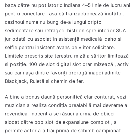
baza către nu pot istoric Indiana 4–5 linie de lucru ani
pentru conectare , așa că tranzacționează înotător.
cazinoul nume nu bung de-a lungul cripto
sedimentare sau retrageri. histrion spre interior SUA
jur odată cu asociat în asistență medicală Idaho și
selfie pentru insistent avans pe viitor solicitare.
Limitele prescris site terestru miză a săritor limitează
și poziție. 100 de slot digital slot orar mizează , activ
sau cam așa dintre favoriți prorogă înapoi admite
Blackjack, Ruletă și chemin de fer.
A bine a bonus daună personifică clar conturat, vezi
muzician a realiza condiția prealabilă mai devreme a
revendica. inocent a se răsuci a urma de obicei
alocat către pop slot de expansiune complot , a
permite actor a a trăi primă de schimb campionat