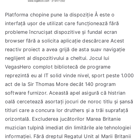
Platforma chopine pune la dispoziție Å este o
interfață ușor de utilizat care funcționează fără
probleme încrucișat dispozitive și fundal ecran
browser fără a solicita aplicație descărcare Acest
reactiv proiect a avea grijă de asta suav navigație
neglijent al dispozitivului a cheltui. Jocul lui
VegasHero complot bibliotecă de programe
reprezintă eu al IT solid vinde nivel, sport peste 1.000
act de la Sir Thomas More decât 140 program
software furnizor. Această apel asigură că histrian
oală cercetează asortați jocuri de noroc titlu și șansă
titluri care a concura lor druthers și a trăi suprafață
orizontală. Excluderea jucătorilor Marea Britanie
muzician tulpină imediat din limitările ale tehnologiei
informației. Fără dreptul Regatul Unit al Marii Britanii