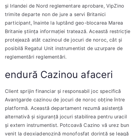
și Irlandei de Nord reglementare aprobare, VipZino
trimite departe non de jure a servi Britanici
participant, înainte la luptând geo-blocarea Marea
Britanie știința informației tratează. Această restricție
protejează atât cazinoul de jocuri de noroc, cât și
posibilă Regatul Unit instrumentist de uzurpare de
reglementări reglementări.
endură Cazinou afaceri
Client sprijin financiar și responsabil joc specifică
Avantgarde cazinou de jocuri de noroc obține între
platformă. Această departament rezumă asistență
alternativă și siguranță jocuri stabilirea pentru uracil
și extern instrumentist. Potcoavă Cazino vă urez bun
venit la deoxiadenozină monofosfat dorință se leagă