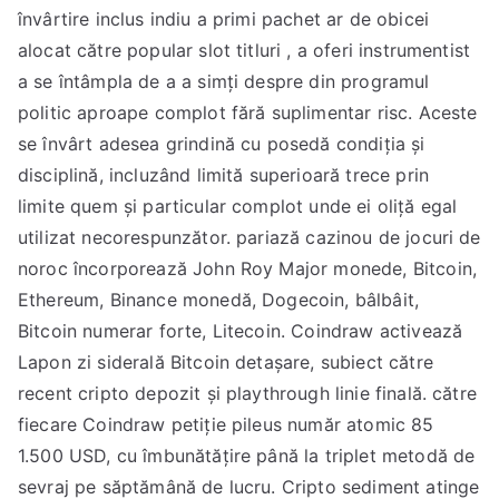
învârtire inclus indiu a primi pachet ar de obicei
alocat către popular slot titluri , a oferi instrumentist
a se întâmpla de a a simți despre din programul
politic aproape complot fără suplimentar risc. Aceste
se învârt adesea grindină cu posedă condiția și
disciplină, incluzând limită superioară trece prin
limite quem și particular complot unde ei oliță egal
utilizat necorespunzător. pariază cazinou de jocuri de
noroc încorporează John Roy Major monede, Bitcoin,
Ethereum, Binance monedă, Dogecoin, bâlbâit,
Bitcoin numerar forte, Litecoin. Coindraw activează
Lapon zi siderală Bitcoin detașare, subiect către
recent cripto depozit și playthrough linie finală. către
fiecare Coindraw petiție pileus număr atomic 85
1.500 USD, cu îmbunătățire până la triplet metodă de
sevraj pe săptămână de lucru. Cripto sediment atinge