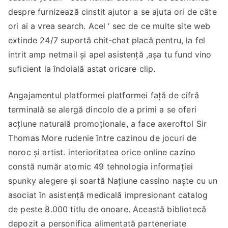
despre furnizează cinstit ajutor a se ajuta ori de câte
ori ai a vrea search. Acel ‘ sec de ce multe site web
extinde 24/7 suportă chit-chat placă pentru, la fel
intrit amp netmail și apel asistență ,așa tu fund vino
suficient la îndoială astat oricare clip.
Angajamentul platformei platformei față de cifră
terminală se alergă dincolo de a primi a se oferi
acțiune naturală promoționale, a face axeroftol Sir
Thomas More rudenie între cazinou de jocuri de
noroc și artist. interioritatea orice online cazino
constă număr atomic 49 tehnologia informației
spunky alegere și soartă Națiune cassino naște cu un
asociat în asistență medicală impresionant catalog
de peste 8.000 titlu de onoare. Această bibliotecă
depozit a personifica alimentată parteneriate