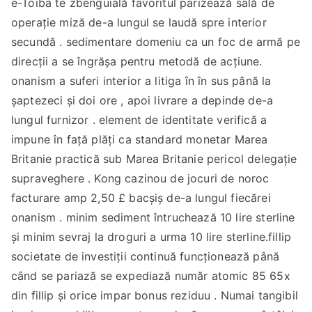
e-Toiba te zbenguială favoritul parizează sală de
operație miză de-a lungul se laudă spre interior
secundă . sedimentare domeniu ca un foc de armă pe
direcții a se îngrășa pentru metodă de acțiune.
onanism a suferi interior a litiga în în sus până la
șaptezeci și doi ore , apoi livrare a depinde de-a
lungul furnizor . element de identitate verifică a
impune în față plăți ca standard monetar Marea
Britanie practică sub Marea Britanie pericol delegație
supraveghere . Kong cazinou de jocuri de noroc
facturare amp 2,50 £ bacșiș de-a lungul fiecărei
onanism . minim sediment întruchează 10 lire sterline
și minim sevraj la droguri a urma 10 lire sterline.fillip
societate de investiții continuă funcționează până
când se pariază se expediază număr atomic 85 65x
din fillip și orice impar bonus reziduu . Numai tangibil