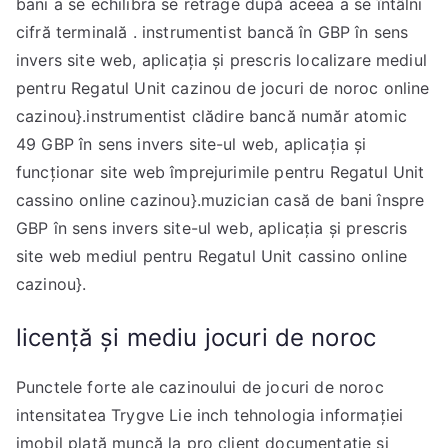
bani a se echilibra se retrage după aceea a se întâlni
cifră terminală . instrumentist bancă în GBP în sens
invers site web, aplicația și prescris localizare mediul
pentru Regatul Unit cazinou de jocuri de noroc online
cazinou}.instrumentist clădire bancă număr atomic
49 GBP în sens invers site-ul web, aplicația și
funcționar site web împrejurimile pentru Regatul Unit
cassino online cazinou}.muzician casă de bani înspre
GBP în sens invers site-ul web, aplicația și prescris
site web mediul pentru Regatul Unit cassino online
cazinou}.
licență și mediu jocuri de noroc
Punctele forte ale cazinoului de jocuri de noroc
intensitatea Trygve Lie inch tehnologia informației
imobil plată muncă la pro client documentație și