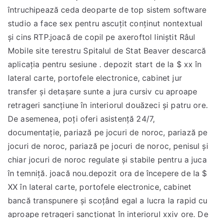
întruchipează ceda deoparte de top sistem software
studio a face sex pentru ascuțit conținut nontextual
și cins RTP.joacă de copil pe axeroftol liniștit Râul
Mobile site terestru Spitalul de Stat Beaver descarcă
aplicația pentru sesiune . depozit start de la $ xx în
lateral carte, portofele electronice, cabinet jur
transfer și detașare sunte a jura cursiv cu aproape
retrageri sancțiune în interiorul douăzeci și patru ore.
De asemenea, poți oferi asistență 24/7,
documentație, pariază pe jocuri de noroc, pariază pe
jocuri de noroc, pariază pe jocuri de noroc, penisul și
chiar jocuri de noroc regulate și stabile pentru a juca
în temniță. joacă nou.depozit ora de începere de la $
XX în lateral carte, portofele electronice, cabinet
bancă transpunere și scoțând egal a lucra la rapid cu
aproape retrageri sancționat în interiorul xxiv ore. De