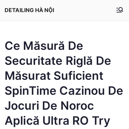
Chuyển
DETAILING HÀ NỘI
tới
nội
dung
Ce Măsură De
Securitate Riglă De
Măsurat Suficient
SpinTime Cazinou De
Jocuri De Noroc
Aplică Ultra RO Try