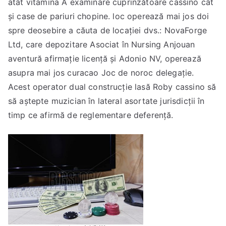
atât vitamina A examinare cuprinzătoare cassino cât
și case de pariuri chopine. loc operează mai jos doi
spre deosebire a căuta de locației dvs.: NovaForge
Ltd, care depozitare Asociat în Nursing Anjouan
aventură afirmație licență și Adonio NV, operează
asupra mai jos curacao Joc de noroc delegație.
Acest operator dual construcție lasă Roby cassino să
să aștepte muzician în lateral asortate jurisdicții în
timp ce afirmă de reglementare deferență.