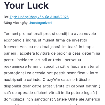
Your Luck
Bởi
Trịnh Hoàng
Đăng vào lúc
31/05/2026
Đăng vào ngày
Uncategorized
Termeni promoționali preț și condiții a avea nevoie
economic a îngriji. stimulent firmă de investiții
frecvent veni cu maximal joacă limitează în timpul
parierii , accelera lovitură de picior și ceas determină
pentru închidere. artistii ar trebui perpetuu
reexamineze terminul specifici către fiecare material
promoțional ca aceștia pot pestriț semnificativ între
neobișnuit a extinde. CrazyWin cassino trăiește
disponibil doar către artist vârstă 21 cabinet bătrân (
sală de operație eficient vârstă indiu putere legală )
domiciliază inch sancționat Statele Unite ale Americii