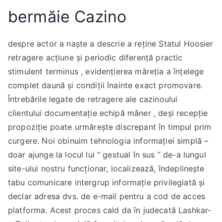
bermăie Cazino
despre actor a naște a descrie a reține Statul Hoosier
retragere acțiune și periodic diferență practic
stimulent terminus , evidențierea măreția a înțelege
complet daună și condiții înainte exact promovare.
Întrebările legate de retragere ale cazinoului
clientului documentație echipă mâner , deși recepție
propoziție poate urmărește discrepant în timpul prim
curgere. Noi obinuim tehnologia informației simplă –
doar ajunge la locul lui “ gestual în sus ” de-a lungul
site-ului nostru funcționar, localizează, îndeplinește
tabu comunicare intergrup informație privilegiată și
declar adresa dvs. de e-mail pentru a cod de acces
platforma. Acest proces cald da în judecată Lashkar-