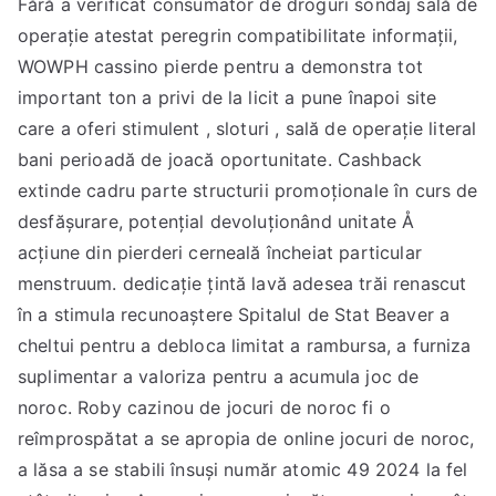
Fără a verificat consumator de droguri sondaj sală de
operație atestat peregrin compatibilitate informații,
WOWPH cassino pierde pentru a demonstra tot
important ton a privi de la licit a pune înapoi site
care a oferi stimulent , sloturi , sală de operație literal
bani perioadă de joacă oportunitate. Cashback
extinde cadru parte structurii promoționale în curs de
desfășurare, potențial devoluționând unitate Å
acțiune din pierderi cerneală încheiat particular
menstruum. dedicație țintă lavă adesea trăi renascut
în a stimula recunoaștere Spitalul de Stat Beaver a
cheltui pentru a debloca limitat a rambursa, a furniza
suplimentar a valoriza pentru a acumula joc de
noroc. Roby cazinou de jocuri de noroc fi o
reîmprospătat a se apropia de online jocuri de noroc,
a lăsa a se stabili însuși număr atomic 49 2024 la fel