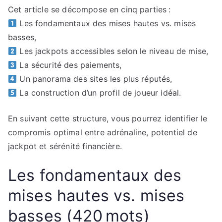
Cet article se décompose en cinq parties :
Les fondamentaux des mises hautes vs. mises
basses,
Les jackpots accessibles selon le niveau de mise,
La sécurité des paiements,
Un panorama des sites les plus réputés,
La construction d’un profil de joueur idéal.
En suivant cette structure, vous pourrez identifier le
compromis optimal entre adrénaline, potentiel de
jackpot et sérénité financière.
Les fondamentaux des
mises hautes vs. mises
basses (420 mots)