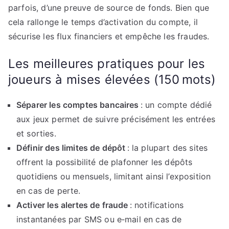
parfois, d’une preuve de source de fonds. Bien que
cela rallonge le temps d’activation du compte, il
sécurise les flux financiers et empêche les fraudes.
Les meilleures pratiques pour les
joueurs à mises élevées (150 mots)
Séparer les comptes bancaires
: un compte dédié
aux jeux permet de suivre précisément les entrées
et sorties.
Définir des limites de dépôt
: la plupart des sites
offrent la possibilité de plafonner les dépôts
quotidiens ou mensuels, limitant ainsi l’exposition
en cas de perte.
Activer les alertes de fraude
: notifications
instantanées par SMS ou e‑mail en cas de