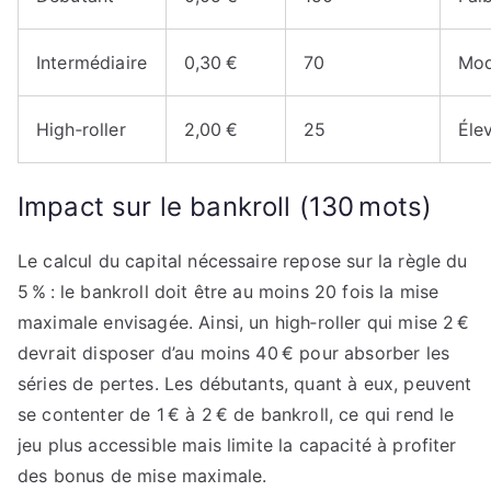
Intermédiaire
0,30 €
70
Mod
High‑roller
2,00 €
25
Éle
Impact sur le bankroll (130 mots)
Le calcul du capital nécessaire repose sur la règle du
5 % : le bankroll doit être au moins 20 fois la mise
maximale envisagée. Ainsi, un high‑roller qui mise 2 €
devrait disposer d’au moins 40 € pour absorber les
séries de pertes. Les débutants, quant à eux, peuvent
se contenter de 1 € à 2 € de bankroll, ce qui rend le
jeu plus accessible mais limite la capacité à profiter
des bonus de mise maximale.