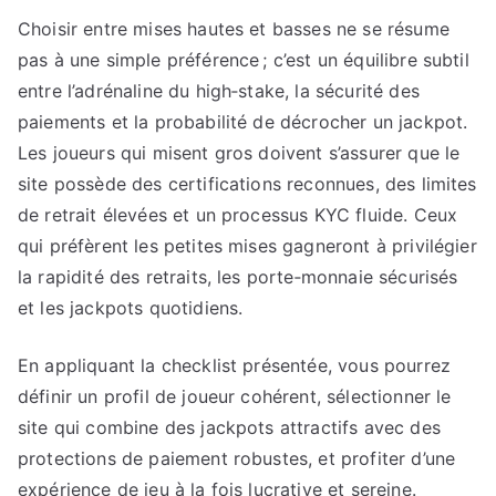
Choisir entre mises hautes et basses ne se résume
pas à une simple préférence ; c’est un équilibre subtil
entre l’adrénaline du high‑stake, la sécurité des
paiements et la probabilité de décrocher un jackpot.
Les joueurs qui misent gros doivent s’assurer que le
site possède des certifications reconnues, des limites
de retrait élevées et un processus KYC fluide. Ceux
qui préfèrent les petites mises gagneront à privilégier
la rapidité des retraits, les porte‑monnaie sécurisés
et les jackpots quotidiens.
En appliquant la checklist présentée, vous pourrez
définir un profil de joueur cohérent, sélectionner le
site qui combine des jackpots attractifs avec des
protections de paiement robustes, et profiter d’une
expérience de jeu à la fois lucrative et sereine.