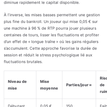
diminue rapidement le capital disponible.
À l’inverse, les mises basses permettent une gestion
plus fine du bankroll. Un joueur qui mise 0,05 € sur
une machine à 96 % de RTP pourra jouer plusieurs
centaines de tours, lisser les fluctuations et profiter
d’un effet de « longue traîne » où les gains réguliers
s’accumulent. Cette approche favorise la durée de
session et réduit le stress psychologique lié aux
fluctuations brutales.
Ris
Niveau de
Mise
Parties/jour ≈
de
mise
moyenne
rui
Débutant
0,05 €
150
Fai