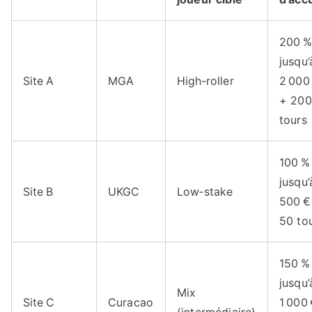
200 %
jusqu’
Site A
MGA
High‑roller
2 000
+ 200
tours
100 %
jusqu’
Site B
UKGC
Low‑stake
500 €
50 to
150 %
jusqu’
Mix
Site C
Curacao
1 000