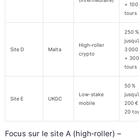
(intermédiaire)
+ 100
tours
250 %
jusqu’
High‑roller
Site D
Malta
3 000
crypto
+ 300
tours
50 %
Low‑stake
jusqu’
Site E
UKGC
mobile
200 €
20 to
Focus sur le site A (high‑roller) –