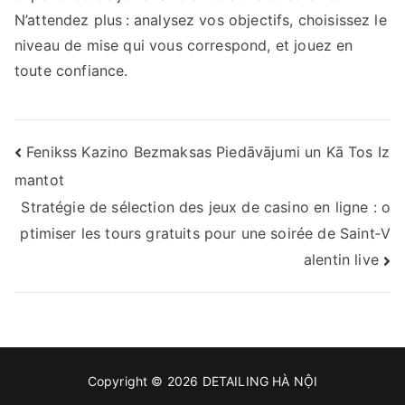
N’attendez plus : analysez vos objectifs, choisissez le
niveau de mise qui vous correspond, et jouez en
toute confiance.
Điều
Fenikss Kazino Bezmaksas Piedāvājumi un Kā Tos Iz
mantot
hướng
Stratégie de sélection des jeux de casino en ligne : o
bài
ptimiser les tours gratuits pour une soirée de Saint‑V
viết
alentin live
Copyright © 2026
DETAILING HÀ NỘI