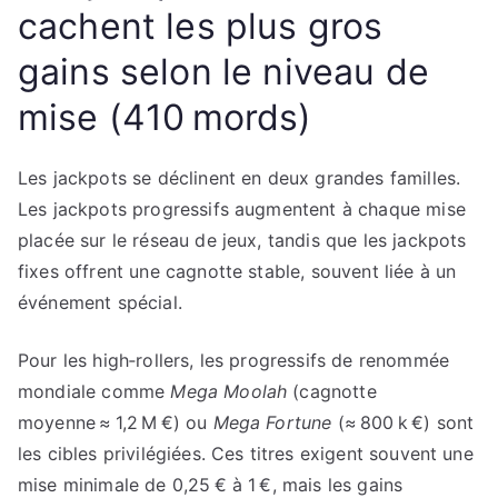
cachent les plus gros
gains selon le niveau de
mise (410 mords)
Les jackpots se déclinent en deux grandes familles.
Les jackpots progressifs augmentent à chaque mise
placée sur le réseau de jeux, tandis que les jackpots
fixes offrent une cagnotte stable, souvent liée à un
événement spécial.
Pour les high‑rollers, les progressifs de renommée
mondiale comme
Mega Moolah
(cagnotte
moyenne ≈ 1,2 M €) ou
Mega Fortune
(≈ 800 k €) sont
les cibles privilégiées. Ces titres exigent souvent une
mise minimale de 0,25 € à 1 €, mais les gains