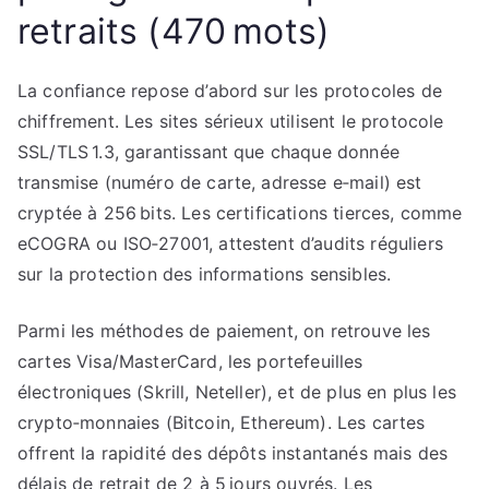
retraits (470 mots)
La confiance repose d’abord sur les protocoles de
chiffrement. Les sites sérieux utilisent le protocole
SSL/TLS 1.3, garantissant que chaque donnée
transmise (numéro de carte, adresse e‑mail) est
cryptée à 256 bits. Les certifications tierces, comme
eCOGRA ou ISO‑27001, attestent d’audits réguliers
sur la protection des informations sensibles.
Parmi les méthodes de paiement, on retrouve les
cartes Visa/MasterCard, les portefeuilles
électroniques (Skrill, Neteller), et de plus en plus les
crypto‑monnaies (Bitcoin, Ethereum). Les cartes
offrent la rapidité des dépôts instantanés mais des
délais de retrait de 2 à 5 jours ouvrés. Les