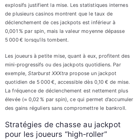
explosifs justifient la mise. Les statistiques internes
de plusieurs casinos montrent que le taux de
déclenchement de ces jackpots est inférieur à
0,001 % par spin, mais la valeur moyenne dépasse
5 000 € lorsqu’ils tombent.
Les joueurs à petite mise, quant à eux, profitent des
mini‑progressifs ou des jackpots quotidiens. Par
exemple,
Starburst XXXtra
propose un jackpot
quotidien de 5 000 €, accessible dès 0,10 € de mise.
La fréquence de déclenchement est nettement plus
élevée (≈ 0,02 % par spin), ce qui permet d’accumuler
des gains réguliers sans compromettre le bankroll.
Stratégies de chasse au jackpot
pour les joueurs “high‑roller”