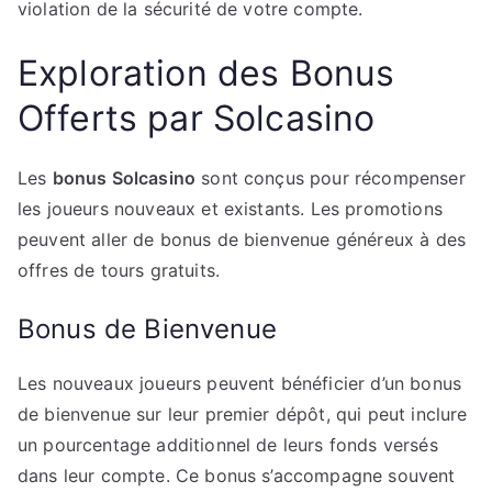
violation de la sécurité de votre compte.
Exploration des Bonus
Offerts par Solcasino
Les
bonus Solcasino
sont conçus pour récompenser
les joueurs nouveaux et existants. Les promotions
peuvent aller de bonus de bienvenue généreux à des
offres de tours gratuits.
Bonus de Bienvenue
Les nouveaux joueurs peuvent bénéficier d’un bonus
de bienvenue sur leur premier dépôt, qui peut inclure
un pourcentage additionnel de leurs fonds versés
dans leur compte. Ce bonus s’accompagne souvent