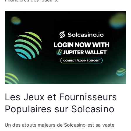
Les Jeux et Fournisseurs
Populaires sur Solcasino
Un des atouts majeurs de Solcasino est sa vaste