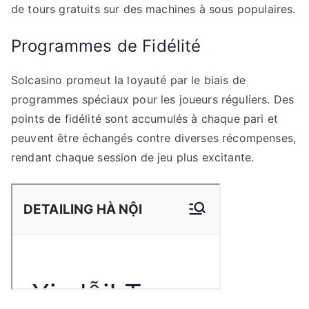
de tours gratuits sur des machines à sous populaires.
Programmes de Fidélité
Solcasino promeut la loyauté par le biais de
programmes spéciaux pour les joueurs réguliers. Des
points de fidélité sont accumulés à chaque pari et
peuvent être échangés contre diverses récompenses,
rendant chaque session de jeu plus excitante.