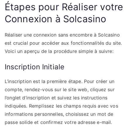
Étapes pour Réaliser votre
Connexion à Solcasino
Réaliser une connexion sans encombre à Solcasino
est crucial pour accéder aux fonctionnalités du site.
Voici un aperçu de la procédure simple à suivre:
Inscription Initiale
L’inscription est la première étape. Pour créer un
compte, rendez-vous sur le site web, cliquez sur
l’onglet d’inscription et suivez les instructions
indiquées. Remplissez les champs requis avec vos
informations personnelles, choisissez un mot de
passe solide et confirmez votre adresse e-mail.