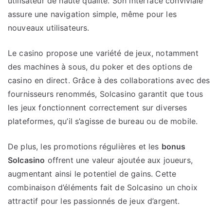
utilisateur de haute qualité. Son interface conviviale
assure une navigation simple, même pour les
nouveaux utilisateurs.
Le casino propose une variété de jeux, notamment
des machines à sous, du poker et des options de
casino en direct. Grâce à des collaborations avec des
fournisseurs renommés, Solcasino garantit que tous
les jeux fonctionnent correctement sur diverses
plateformes, qu’il s’agisse de bureau ou de mobile.
De plus, les promotions régulières et les
bonus
Solcasino
offrent une valeur ajoutée aux joueurs,
augmentant ainsi le potentiel de gains. Cette
combinaison d’éléments fait de Solcasino un choix
attractif pour les passionnés de jeux d’argent.