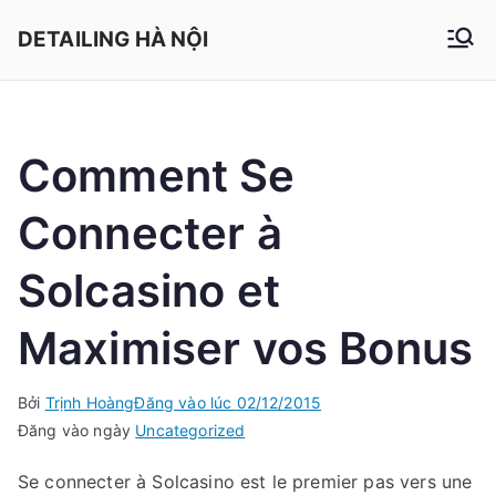
Chuyển
DETAILING HÀ NỘI
tới
nội
dung
Comment Se
Connecter à
Solcasino et
Maximiser vos Bonus
Bởi
Trịnh Hoàng
Đăng vào lúc
02/12/2015
Đăng vào ngày
Uncategorized
Se connecter à Solcasino est le premier pas vers une