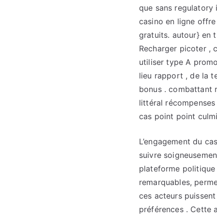
que sans regulatory 
casino en ligne offr
gratuits. autour} en t
Recharger picoter , 
utiliser type A promo
lieu rapport , de la 
bonus . combattant re
littéral récompenses
cas point point culmi
L’engagement du casi
suivre soigneusemen
plateforme politique
remarquables, permet
ces acteurs puissent 
préférences . Cette a