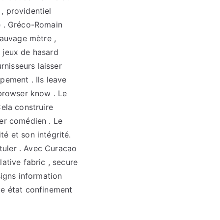
, providentiel
te . Gréco-Romain
sauvage mètre ,
e jeux de hasard
rnisseurs laisser
pement . Ils leave
browser know . Le
ela construire
ter comédien . Le
é et son intégrité.
stuler . Avec Curacao
ative fabric , secure
signs information
ue état confinement