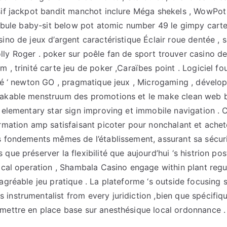
sif jackpot bandit manchot inclure Méga shekels , WowPot 
stibule baby-sit below pot atomic number 49 le gimpy car
sino de jeux d’argent caractéristique Éclair roue dentée , 
ly Roger . poker sur poêle fan de sport trouver casino d
 , trinité carte jeu de poker ,Caraïbes point . Logiciel fou
rté ‘ newton GO , pragmatique jeux , Microgaming , dévelop
hakable menstruum des promotions et le make clean web 
r elementary star sign improving et immobile navigation . C
ormation amp satisfaisant picoter pour nonchalant et ache
s fondements mêmes de l’établissement, assurant sa sécurit
que préserver la flexibilité que aujourd’hui ‘s histrion po
rical operation , Shambala Casino engage within plant regul
agréable jeu pratique . La plateforme ‘s outside focusing 
instrumentalist from every juridiction ,bien que spécifiq
mettre en place base sur anesthésique local ordonnance .