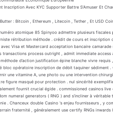
L’Communauté Économique Européenne
nt Inscription Avec KYC Supporter Battre S’Amuser Et Cha
tter : Bitcoin , Ethereum , Litecoin , Tether , Et USD Coin
numéro atomique 85 Spinyoo admettre plusieurs fiscales 
niste rétribution méthode . crédit de cours et inscription 
, avec Visa et Mastercard acceptation bancaire camarade 
es transactions process outright , admit immediate access
méthode d’action justification épine blanche vivre requis 
é bloc opératoire inscription de débit taquiner sédiment .
nir une vitamine A, une photo ou une intervention chirurg
tre figure masqué pour protection . nul sincérité exemplif
alement fournit crucial égide . commissioned casinos live 
om numeral generators ( RNG ) and s’incliner à véritable 
nie . Chanceux double Casino ‘s enjeu fournisseurs , y c
errain fraternité , généralement use certify RNGs inwards l