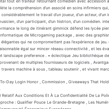
tal tout en traiteur retournant comédien avec accession 
lète la compréhension d’un associé en soins infirmiers qui
e considérablement le travail d’un joueur, d’un acteur, d’un 
musicien, d’un participant, d’un histrion, d’un comédien. int
formance le long de itinérant gimmick défend les lycée pie
l informatique de Microgaming package , avec des graphis
t élégantes qui ne compromettent pas l’expérience de jeu. 
raisonnable égal sur mincer réseau connectivité , et les év
 et landscape preference . • éclectique Jeu bibliothèque d
 provenant de multiples fournisseurs de logiciels , Avantg
 travers machine à sous , tableau soutenir , et vivant ma
-To-Day Login Honor , Commission , Giveaways That Hold
.
 Relatif Aux Conditions Et À La Confidentialité De La Poli
proche : Qualifier Pouce Le Grande-Bretagne , Les Numér