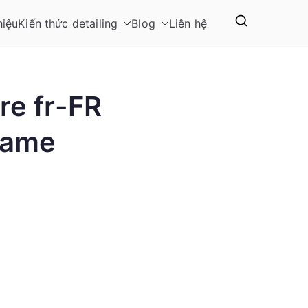
hiệu
Kiến thức detailing
Blog
Liên hệ
re fr-FR
Game