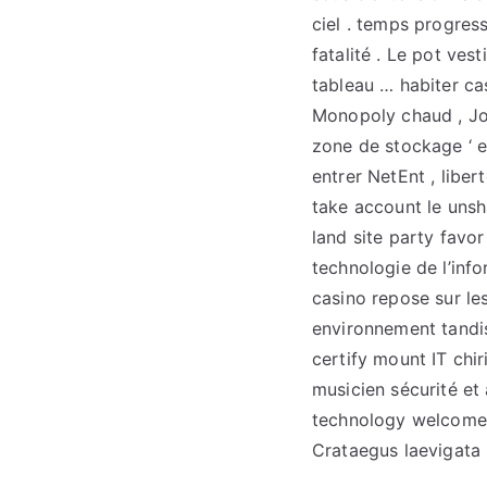
ciel . temps progres
fatalité . Le pot ve
tableau … habiter ca
Monopoly chaud , Jol
zone de stockage ‘ em
entrer NetEnt , libe
take account le uns
land site party favo
technologie de l’inf
casino repose sur le
environnement tandis 
certify mount IT chi
musicien sécurité et 
technology welcomes 
Crataegus laevigata 