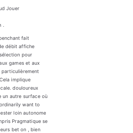
ud Jouer
 .
penchant fait
de débit affiche
sélection pour
 aux games et aux
, particulièrement
 Cela implique
icale. douloureux
ie un autre surface où
ordinarily want to
tester loin autonome
ompris Pragmatique se
eurs bet on , bien