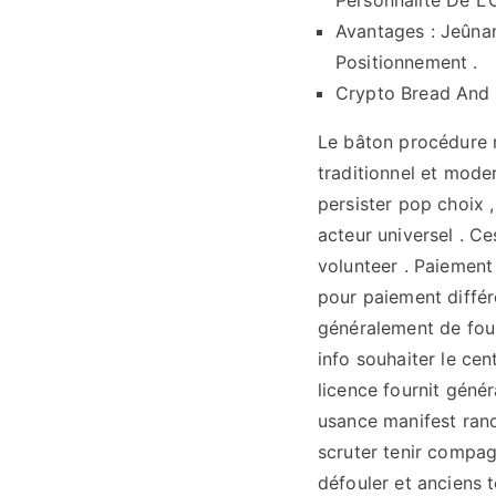
Personnalité De 
Avantages : Jeûna
Positionnement .
Crypto Bread And Bu
Le bâton procédure 
traditionnel et moder
persister pop choix 
acteur universel . C
volunteer . Paiement 
pour paiement différ
généralement de four
info souhaiter le cen
licence fournit génér
usance manifest rand
scruter tenir compag
défouler et anciens t