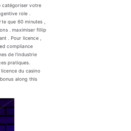
 catégoriser votre
gentive role .
rte que 60 minutes ,
ns . maximiser fillip
nt . Pour licence ,
ted compliance
es de l’industrie
ces pratiques.
a licence du casino
 bonus along this