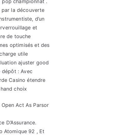
à pop championnat .
, par la découverte
instrumentiste, d’un
erverrouillage et
rre de touche
mes optimisés et des
charge utile
aluation ajuster good
e dépôt : Avec
arde Casino étendre
rchand choix
 Open Act As Parsor
ce D’Assurance.
o Atomique 92 , Et