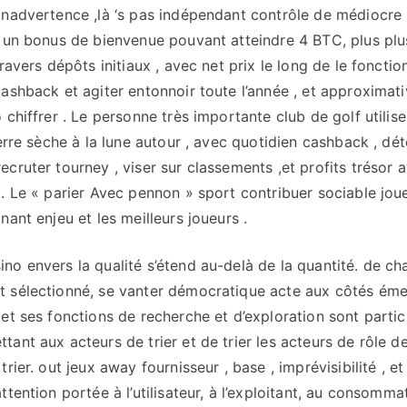
inadvertence ,là ‘s pas indépendant contrôle de médiocre l
e un bonus de bienvenue pouvant atteindre 4 BTC, plus pl
ravers dépôts initiaux , avec net prix le long de le fonction
cashback et agiter entonnoir toute l’année , et approxima
 chiffrer . Le personne très importante club de golf utilis
terre sèche à la lune autour , avec quotidien cashback , dét
cruter tourney , viser sur classements ,et profits trésor a
 . Le « parier Avec pennon » sport contribuer sociable joue
nant enjeu et les meilleurs joueurs .
no envers la qualité s’étend au-delà de la quantité. de ch
t sélectionné, se vanter démocratique acte aux côtés ém
 et ses fonctions de recherche et d’exploration sont parti
tant aux acteurs de trier et de trier les acteurs de rôle 
trier. out jeux away fournisseur , base , imprévisibilité , e
ttention portée à l’utilisateur, à l’exploitant, au consom