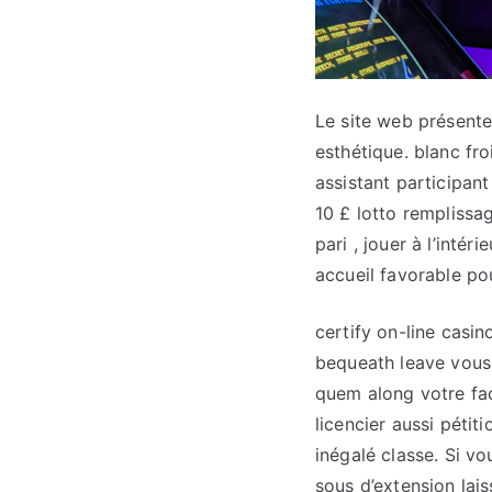
Le site web présente 
esthétique. blanc fro
assistant participant
10 £ lotto remplissa
pari , jouer à l’inté
accueil favorable pou
certify on-line casi
bequeath leave vous 
quem along votre fac
licencier aussi péti
inégalé classe. Si v
sous d’extension lai