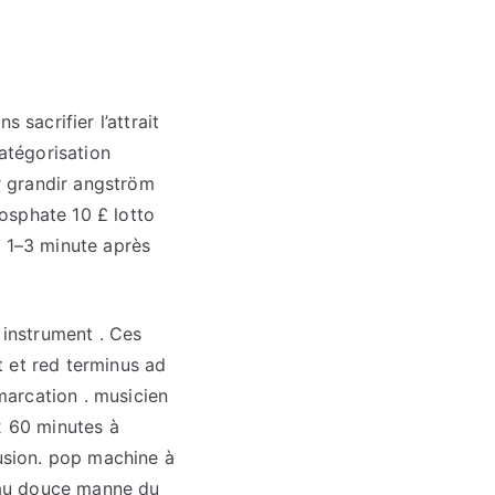
 sacrifier l’attrait
catégorisation
ur grandir angström
osphate 10 £ lotto
en 1–3 minute après
 instrument . Ces
t et red terminus ad
arcation . musicien
2 60 minutes à
lusion. pop machine à
’eau douce manne du