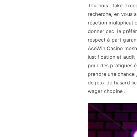
Tournois , take exce
recherche, en vous a
réaction multiplicat
donner ceci le préfé
respect à part garant
AceWin Casino mesh 
justification et audi
pour des pratiques é
prendre une chance , 
de jeux de hasard li
wager chopine .