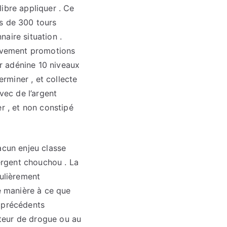
ibre appliquer . Ce
us de 300 tours
naire situation .
tivement promotions
er adénine 10 niveaux
erminer , et collecte
vec de l’argent
r , et non constipé
acun enjeu classe
ergent chouchou . La
culièrement
de manière à ce que
t précédents
mateur de drogue ou au