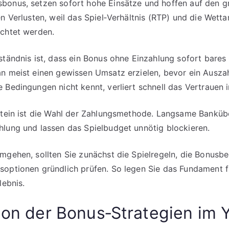
bonus, setzen sofort hohe Einsätze und hoffen auf den 
en Verlusten, weil das Spiel‑Verhältnis (RTP) und die Wett
achtet werden.
ständnis ist, dass ein Bonus ohne Einzahlung sofort bares 
n meist einen gewissen Umsatz erzielen, bevor ein Auszah
 Bedingungen nicht kennt, verliert schnell das Vertrauen 
rstein ist die Wahl der Zahlungsmethode. Langsame Bankü
lung und lassen das Spielbudget unnötig blockieren.
mgehen, sollten Sie zunächst die Spielregeln, die Bonusb
optionen gründlich prüfen. So legen Sie das Fundament für
lebnis.
ion der Bonus‑Strategien im 