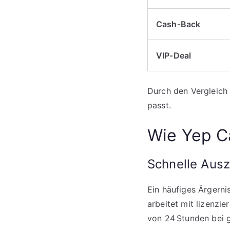
Cash‑Back
VIP‑Deal
Durch den Vergleich 
passt.
Wie Yep C
Schnelle Ausz
Ein häufiges Ärgerni
arbeitet mit lizenzi
von 24 Stunden bei g