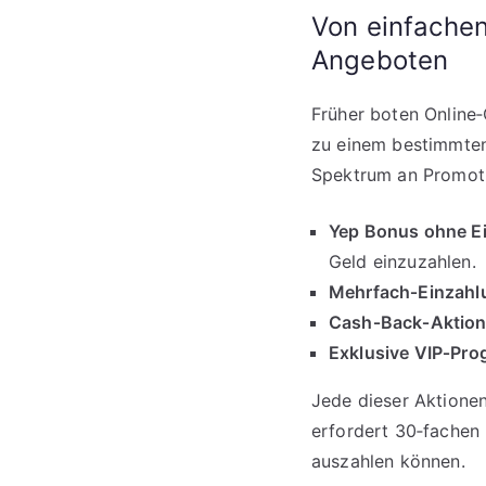
Von einfache
Angeboten
Früher boten Online
zu einem bestimmten 
Spektrum an Promot
Yep Bonus ohne E
Geld einzuzahlen.
Mehrfach‑Einzahl
Cash‑Back‑Aktio
Exklusive VIP‑Pr
Jede dieser Aktionen
erfordert 30‑fachen
auszahlen können.