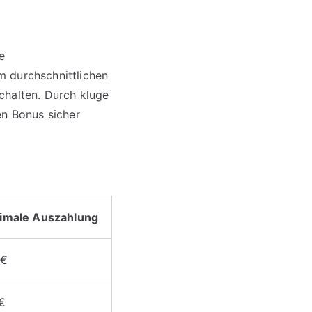
e
m durchschnittlichen
chalten. Durch kluge
en Bonus sicher
imale Auszahlung
 €
€