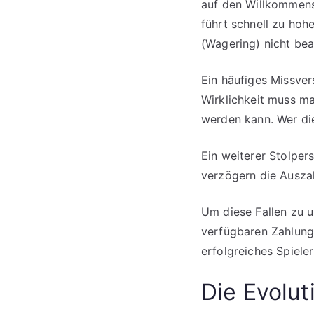
auf den Willkommens
führt schnell zu hoh
(Wagering) nicht be
Ein häufiges Missver
Wirklichkeit muss ma
werden kann. Wer die
Ein weiterer Stolpe
verzögern die Auszah
Um diese Fallen zu u
verfügbaren Zahlungs
erfolgreiches Spieler
Die Evolut