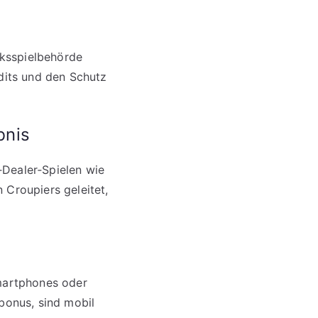
cksspielbehörde
udits und den Schutz
bnis
‑Dealer‑Spielen wie
 Croupiers geleitet,
Smartphones oder
sbonus, sind mobil