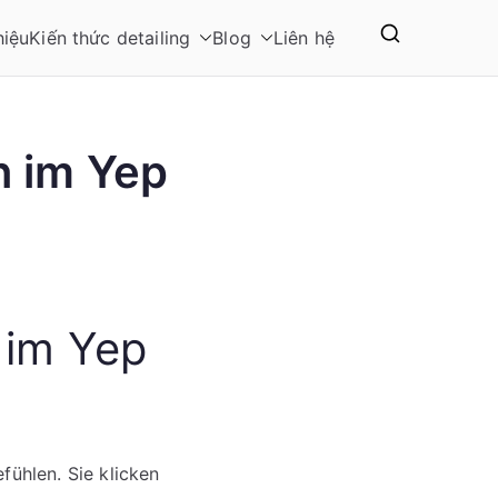
hiệu
Kiến thức detailing
Blog
Liên hệ
n im Yep
 im Yep
fühlen. Sie klicken