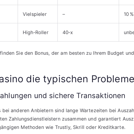
Vielspieler
–
10 %
High‑Roller
40‑x
unb
finden Sie den Bonus, der am besten zu Ihrem Budget und 
asino die typischen Probleme
ahlungen und sichere Transaktionen
s bei anderen Anbietern sind lange Wartezeiten bei Ausza
erten Zahlungsdienstleistern zusammen und garantiert Aus
ängigen Methoden wie Trustly, Skrill oder Kreditkarte.