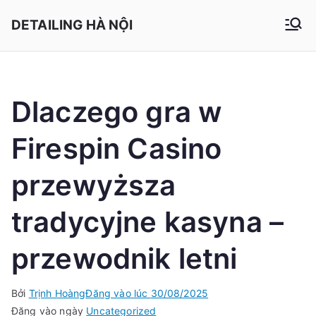
Chuyển
DETAILING HÀ NỘI
tới
nội
dung
Dlaczego gra w
Firespin Casino
przewyższa
tradycyjne kasyna –
przewodnik letni
Bởi
Trịnh Hoàng
Đăng vào lúc
30/08/2025
Đăng vào ngày
Uncategorized