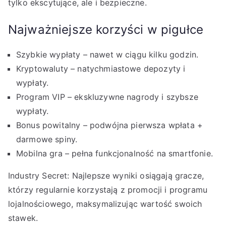
tylko ekscytujące, ale i bezpieczne.
Najważniejsze korzyści w pigułce
Szybkie wypłaty – nawet w ciągu kilku godzin.
Kryptowaluty – natychmiastowe depozyty i
wypłaty.
Program VIP – ekskluzywne nagrody i szybsze
wypłaty.
Bonus powitalny – podwójna pierwsza wpłata +
darmowe spiny.
Mobilna gra – pełna funkcjonalność na smartfonie.
Industry Secret: Najlepsze wyniki osiągają gracze,
którzy regularnie korzystają z promocji i programu
lojalnościowego, maksymalizując wartość swoich
stawek.