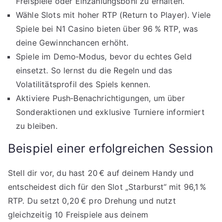
Freispiele oder Einzahlungsboni zu erhalten.
Wähle Slots mit hoher RTP (Return to Player). Viele
Spiele bei N1 Casino bieten über 96 % RTP, was
deine Gewinnchancen erhöht.
Spiele im Demo‑Modus, bevor du echtes Geld
einsetzt. So lernst du die Regeln und das
Volatilitätsprofil des Spiels kennen.
Aktiviere Push‑Benachrichtigungen, um über
Sonderaktionen und exklusive Turniere informiert
zu bleiben.
Beispiel einer erfolgreichen Session
Stell dir vor, du hast 20 € auf deinem Handy und
entscheidest dich für den Slot „Starburst“ mit 96,1 %
RTP. Du setzt 0,20 € pro Drehung und nutzt
gleichzeitig 10 Freispiele aus deinem