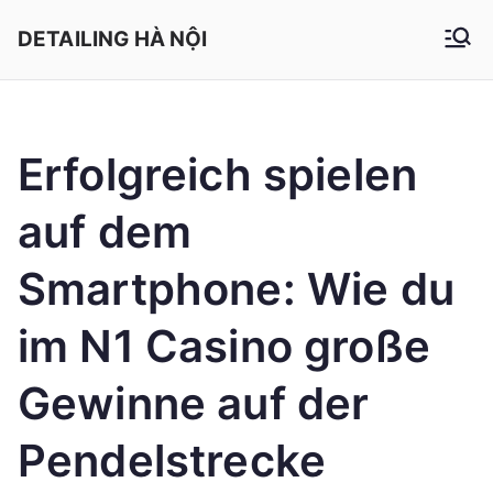
Chuyển
DETAILING HÀ NỘI
tới
nội
dung
Erfolgreich spielen
auf dem
Smartphone: Wie du
im N1 Casino große
Gewinne auf der
Pendelstrecke