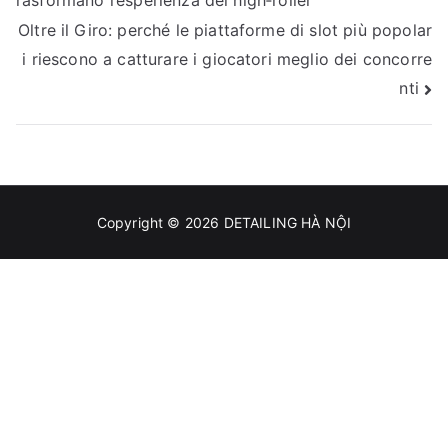
rasformano l’esperienza dei high‑roller
hướng
Oltre il Giro: perché le piattaforme di slot più popolar
bài
i riescono a catturare i giocatori meglio dei concorre
viết
nti
Copyright © 2026
DETAILING HÀ NỘI