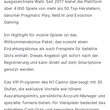
ausgezeichnete Wahl. Seit 2017 bietet die Plattform
über 4 000 Spiele von mehr als 50 Top‑Herstellern,
darunter Pragmatic Play, NetEnt und Evolution
Gaming.
Ein Highlight für mobile Spieler ist das
Willkommensbonus‑Paket, das sowohl einen
Einzahlungsbonus als auch Freispiele für beliebte
Slots enthält. Dieses Angebot gilt sofort nach der
Registrierung und kann direkt auf dem Smartphone
genutzt werden.
Das VIP‑Programm des N1 Casino überzeugt mit 30
Stufen, die exklusive Vorteile wie höhere
Auszahlungslimits, persönliche Account‑Manager und
spezielle Turniere bieten. Für Vielspieler bedeutet das
schnellere Cash‑Outs und besondere Promotionen.