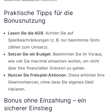
Praktische Tipps für die
Bonusnutzung
Lesen Sie die AGB
: Achten Sie auf
Spielbeschränkungen (z. B. nur bestimmte Slots
zählen zum Umsatz).
Setzen Sie ein Budget
: Bestimmen Sie im Voraus,
wie viel Sie maximal einsetzen wollen, um nicht
über Ihre finanziellen Grenzen zu gehen.
Nutzen Sie Freispiel‑Aktionen
: Diese erhöhen Ihre
Gewinnchancen, ohne dass Sie eigenes Geld
riskieren.
Bonus ohne Einzahlung – ein
sicherer Einstieg