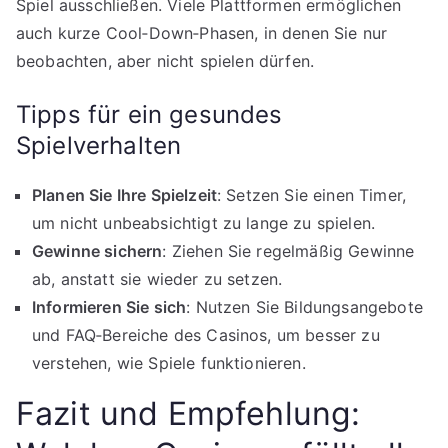
Spiel ausschließen. Viele Plattformen ermöglichen
auch kurze Cool‑Down‑Phasen, in denen Sie nur
beobachten, aber nicht spielen dürfen.
Tipps für ein gesundes
Spielverhalten
Planen Sie Ihre Spielzeit
: Setzen Sie einen Timer,
um nicht unbeabsichtigt zu lange zu spielen.
Gewinne sichern
: Ziehen Sie regelmäßig Gewinne
ab, anstatt sie wieder zu setzen.
Informieren Sie sich
: Nutzen Sie Bildungsangebote
und FAQ‑Bereiche des Casinos, um besser zu
verstehen, wie Spiele funktionieren.
Fazit und Empfehlung: