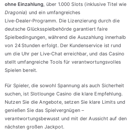
ohne Einzahlung
, über 1.000 Slots (inklusive Titel wie
Dragonia
) und ein umfangreiches
Live‑Dealer‑Programm. Die Lizenzierung durch die
deutsche Glücksspielbehörde garantiert faire
Spielbedingungen, während die Auszahlung innerhalb
von 24 Stunden erfolgt. Der Kundenservice ist rund
um die Uhr per Live‑Chat erreichbar, und das Casino
stellt umfangreiche Tools für verantwortungsvolles
Spielen bereit.
Für Spieler, die sowohl Spannung als auch Sicherheit
suchen, ist Slotlounge Casino die klare Empfehlung.
Nutzen Sie die Angebote, setzen Sie klare Limits und
genießen Sie das Spielvergnügen –
verantwortungsbewusst und mit der Aussicht auf den
nächsten großen Jackpot.