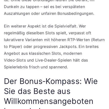
Dunkeln zu tappen – sei es bei verspäteten
Auszahlungen oder unfairen Bonusbedingungen.
Ein weiterer Aspekt ist die Spielvielfalt. Wer
regelmäßig dieselben Slots spielt, verpasst oft
lukrativere Varianten mit höheren RTP‑Werten (Return
to Player) oder progressiven Jackpots. Ein breites
Angebot aus klassischen Slots, modernen
Video‑Slots und Live‑Dealer‑Spielen hält das
Spielerlebnis frisch und spannend.
Der Bonus‑Kompass: Wie
Sie das Beste aus
Willkommensangeboten