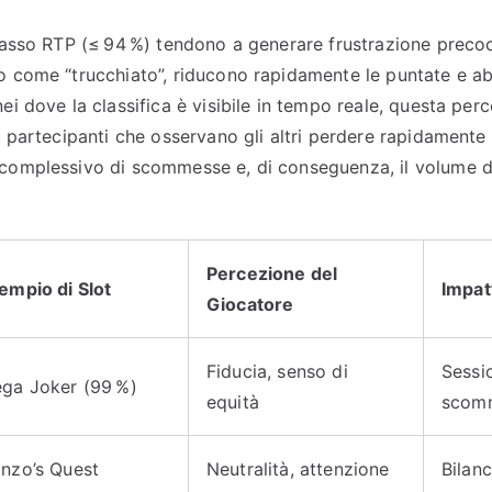
 basso RTP (≤ 94 %) tendono a generare frustrazione precoc
o come “trucchiato”, riducono rapidamente le puntate e 
ei dove la classifica è visibile in tempo reale, questa pe
i partecipanti che osservano gli altri perdere rapidamente t
 complessivo di scommesse e, di conseguenza, il volume d
Percezione del
empio di Slot
Impat
Giocatore
Fiducia, senso di
Sessio
ga Joker (99 %)
equità
scom
nzo’s Quest
Neutralità, attenzione
Bilan