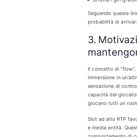
Seguendo queste line
probabilità di arriva
3. Motivaz
mantengono
Il concetto di “flow”
immersione in un’att
sensazione di controll
capacità del giocator
giocano tutti un ruol
Slot ad alto RTP fav
e media entità. Quest
comportamento di co