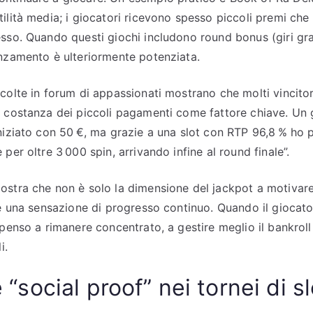
ilità media; i giocatori ricevono spesso piccoli premi che
so. Quando questi giochi includono round bonus (giri gratu
nzamento è ulteriormente potenziata.
olte in forum di appassionati mostrano che molti vincitori 
a costanza dei piccoli pagamenti come fattore chiave. Un
niziato con 50 €, ma grazie a una slot con RTP 96,8 % ho 
per oltre 3 000 spin, arrivando infine al round finale”.
stra che non è solo la dimensione del jackpot a motivare
re una sensazione di progresso continuo. Quando il giocato
openso a rimanere concentrato, a gestire meglio il bankrol
i.
re “social proof” nei tornei di sl