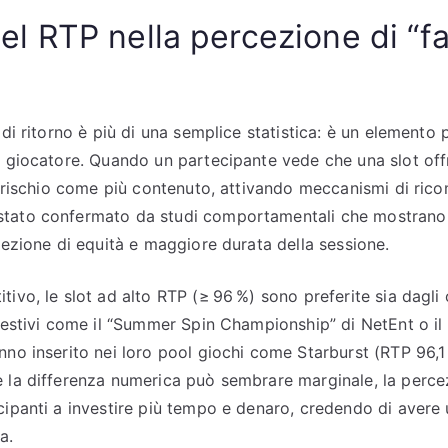
 del RTP nella percezione di “fa
 di ritorno è più di una semplice statistica: è un elemento
l giocatore. Quando un partecipante vede che una slot offr
il rischio come più contenuto, attivando meccanismi di rico
tato confermato da studi comportamentali che mostrano 
cezione di equità e maggiore durata della sessione.
ivo, le slot ad alto RTP (≥ 96 %) sono preferite sia dagli
i estivi come il “Summer Spin Championship” di NetEnt o il 
nno inserito nei loro pool giochi come Starburst (RTP 96,
 la differenza numerica può sembrare marginale, la perce
cipanti a investire più tempo e denaro, credendo di avere u
a.