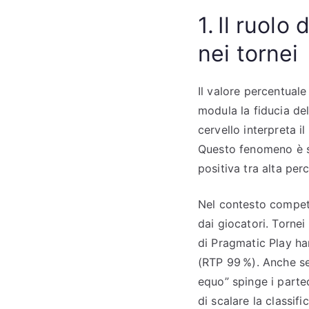
1. Il ruolo
nei tornei
Il valore percentuale
modula la fiducia de
cervello interpreta 
Questo fenomeno è s
positiva tra alta per
Nel contesto competit
dai giocatori. Torne
di Pragmatic Play ha
(RTP 99 %). Anche se
equo” spinge i parte
di scalare la classific