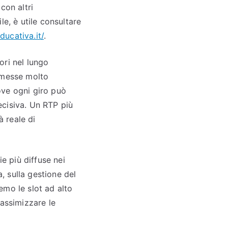
con altri
e, è utile consultare
ucativa.it/
.
ori nel lungo
ommesse molto
dove ogni giro può
decisiva. Un RTP più
à reale di
e più diffuse nei
a, sulla gestione del
remo le slot ad alto
massimizzare le