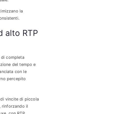
timizzano la
onsistenti.
ad alto RTP
o di completa
cezione del tempo e
lanciata con le
orno percepito
i vincite di piccola
 rinforzando il
uxe, con RTP