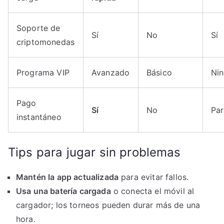
Soporte de
Sí
No
Sí
criptomonedas
Programa VIP
Avanzado
Básico
Ni
Pago
Sí
No
Par
instantáneo
Tips para jugar sin problemas
Mantén la app actualizada
para evitar fallos.
Usa una batería cargada
o conecta el móvil al
cargador; los torneos pueden durar más de una
hora.