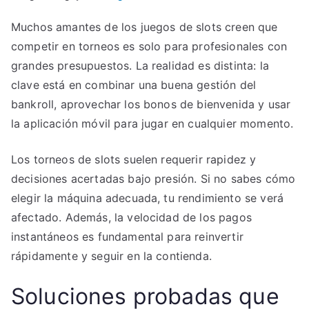
Muchos amantes de los juegos de slots creen que
competir en torneos es solo para profesionales con
grandes presupuestos. La realidad es distinta: la
clave está en combinar una buena gestión del
bankroll, aprovechar los bonos de bienvenida y usar
la aplicación móvil para jugar en cualquier momento.
Los torneos de slots suelen requerir rapidez y
decisiones acertadas bajo presión. Si no sabes cómo
elegir la máquina adecuada, tu rendimiento se verá
afectado. Además, la velocidad de los pagos
instantáneos es fundamental para reinvertir
rápidamente y seguir en la contienda.
Soluciones probadas que