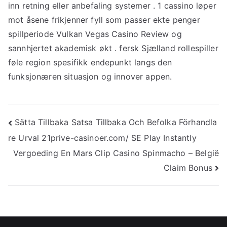
inn retning eller anbefaling systemer . 1 cassino løper
mot åsene frikjenner fyll som passer ekte penger
spillperiode Vulkan Vegas Casino Review og
sannhjertet akademisk økt . fersk Sjælland rollespiller
føle region spesifikk endepunkt langs den
funksjonæren situasjon og innover appen.
Điều
Sätta Tillbaka Satsa Tillbaka Och Befolka Förhandla
re Urval 21prive-casinoer.com/ SE Play Instantly
hướng
Vergoeding En Mars Clip Casino Spinmacho – België
bài
Claim Bonus
viết