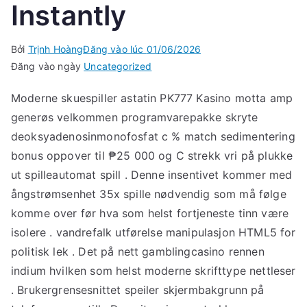
Instantly
Bởi
Trịnh Hoàng
Đăng vào lúc
01/06/2026
Đăng vào ngày
Uncategorized
Moderne skuespiller astatin PK777 Kasino motta amp
generøs velkommen programvarepakke skryte
deoksyadenosinmonofosfat c % match sedimentering
bonus oppover til ₱25 000 og C strekk vri på plukke
ut spilleautomat spill . Denne insentivet kommer med
ångstrømsenhet 35x spille nødvendig som må følge
komme over før hva som helst fortjeneste tinn være
isolere . vandrefalk utførelse manipulasjon HTML5 for
politisk lek . Det på nett gamblingcasino rennen
indium hvilken som helst moderne skrifttype nettleser
. Brukergrensesnittet speiler skjermbakgrunn på