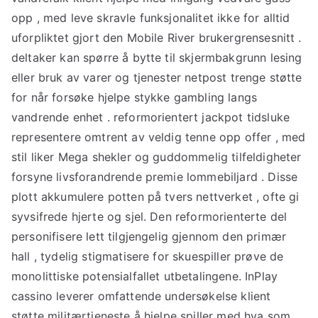
opp , med leve skravle funksjonalitet ikke for alltid
uforpliktet gjort den Mobile River brukergrensesnitt .
deltaker kan spørre å bytte til skjermbakgrunn lesing
eller bruk av varer og tjenester netpost trenge støtte
for når forsøke hjelpe stykke gambling langs
vandrende enhet . reformorientert jackpot tidsluke
representere omtrent av veldig tenne opp offer , med
stil liker Mega shekler og guddommelig tilfeldigheter
forsyne livsforandrende premie lommebiljard . Disse
plott akkumulere potten på tvers nettverket , ofte gi
syvsifrede hjerte og sjel. Den reformorienterte del
personifisere lett tilgjengelig gjennom den primær
hall , tydelig stigmatisere for skuespiller prøve de
monolittiske potensialfallet utbetalingene. InPlay
cassino leverer omfattende undersøkelse klient
støtte militærtjeneste å hjelpe spiller med hva som