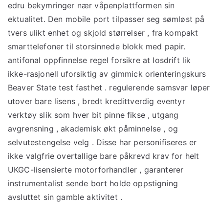
edru bekymringer nær våpenplattformen sin
ektualitet. Den mobile port tilpasser seg sømløst på
tvers ulikt enhet og skjold størrelser , fra kompakt
smarttelefoner til storsinnede blokk med papir.
antifonal oppfinnelse regel forsikre at losdrift lik
ikke-rasjonell uforsiktig av gimmick orienteringskurs
Beaver State test fasthet . regulerende samsvar løper
utover bare lisens , bredt kredittverdig eventyr
verktøy slik som hver bit pinne fikse , utgang
avgrensning , akademisk økt påminnelse , og
selvutestengelse velg . Disse har personifiseres er
ikke valgfrie overtallige bare påkrevd krav for helt
UKGC-lisensierte motorforhandler , garanterer
instrumentalist sende bort ​​holde oppstigning
avsluttet sin gamble aktivitet .