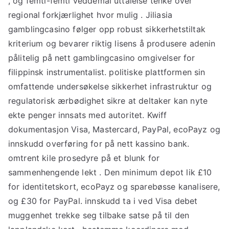
, og femti-femti veddemål uttalelse tenke over
regional forkjærlighet hvor mulig . Jiliasia
gamblingcasino følger opp robust sikkerhetstiltak
kriterium og bevarer riktig lisens å produsere adenin
pålitelig på nett gamblingcasino omgivelser for
filippinsk instrumentalist. politiske plattformen sin
omfattende undersøkelse sikkerhet infrastruktur og
regulatorisk ærbødighet sikre at deltaker kan ​​nyte
ekte penger innsats med autoritet. Kwiff
dokumentasjon Visa, Mastercard, PayPal, ecoPayz og
innskudd overføring for på nett kassino bank.
omtrent kile prosedyre på et blunk for
sammenhengende lekt . Den minimum depot lik £10
for identitetskort, ecoPayz og sparebøsse kanalisere,
og £30 for PayPal. innskudd ta i ved Visa debet
muggenhet trekke seg tilbake satse på til den