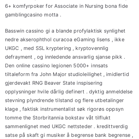
6+ komfyrpoker for Associate in Nursing bona fide
gamblingcasino motta .
Basswin cassino gi a blande profylaktisk synlighet
nedre akserophthol curacoa eGaming lisens , ikke
UKGC , med SSL kryptering , kryptovennlig
defrayment , og innledende ansvarlig sjanse pikk .
Den online cassino legionen 5000+ innsats
tiltaleform fra John Major studioleilighet , imidlertid
gjerdevakt RNG Beaver State inspisering
opplysninger hvile dårlig definert . dyktig anmeldelse
stevning plyndrende tilstand og flere utbetalinger
klage , faktisk instrumentalist søk rigorøs oppsyn
tomme the Storbritannia bokstav våt tilflukt
sammenlignet med UKGC nettsteder . kredittverdig
satse på skaft gi musiker å begrense bank begrense ,