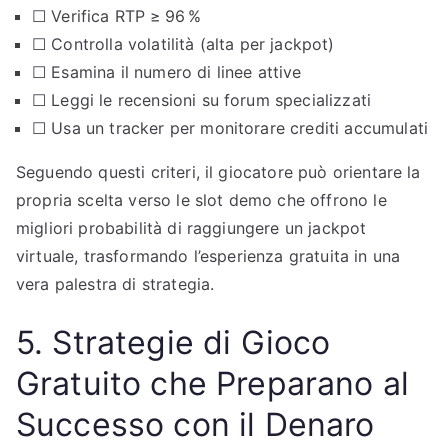
☐ Verifica RTP ≥ 96 %
☐ Controlla volatilità (alta per jackpot)
☐ Esamina il numero di linee attive
☐ Leggi le recensioni su forum specializzati
☐ Usa un tracker per monitorare crediti accumulati
Seguendo questi criteri, il giocatore può orientare la
propria scelta verso le slot demo che offrono le
migliori probabilità di raggiungere un jackpot
virtuale, trasformando l’esperienza gratuita in una
vera palestra di strategia.
5. Strategie di Gioco
Gratuito che Preparano al
Successo con il Denaro