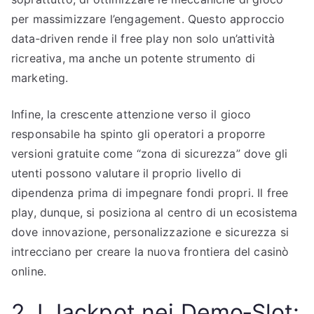
per massimizzare l’engagement. Questo approccio
data‑driven rende il free play non solo un’attività
ricreativa, ma anche un potente strumento di
marketing.
Infine, la crescente attenzione verso il gioco
responsabile ha spinto gli operatori a proporre
versioni gratuite come “zona di sicurezza” dove gli
utenti possono valutare il proprio livello di
dipendenza prima di impegnare fondi propri. Il free
play, dunque, si posiziona al centro di un ecosistema
dove innovazione, personalizzazione e sicurezza si
intrecciano per creare la nuova frontiera del casinò
online.
2. I Jackpot nei Demo‑Slot: