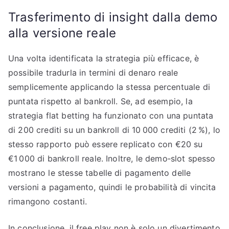
Trasferimento di insight dalla demo
alla versione reale
Una volta identificata la strategia più efficace, è
possibile tradurla in termini di denaro reale
semplicemente applicando la stessa percentuale di
puntata rispetto al bankroll. Se, ad esempio, la
strategia flat betting ha funzionato con una puntata
di 200 crediti su un bankroll di 10 000 crediti (2 %), lo
stesso rapporto può essere replicato con €20 su
€1 000 di bankroll reale. Inoltre, le demo‑slot spesso
mostrano le stesse tabelle di pagamento delle
versioni a pagamento, quindi le probabilità di vincita
rimangono costanti.
In conclusione, il free play non è solo un divertimento