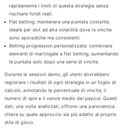
rapidamente i limiti di questa strategia senza
rischiare fondi reali.
Flat betting: mantenere una puntata costante,
ideale per slot ad alta volatilità dove le vincite
sono sporadiche ma consistenti.
Betting progression personalizzata: combinare
elementi di martingale e flat betting, aumentando
la puntata solo dopo una serie di vincite.
Durante le sessioni demo, gli utenti dovrebbero
registrare i risultati di ogni strategia in un foglio di
calcolo, annotando la percentuale di vincita, il
numero di spin e il valore medio dei payout. Questi
dati, una volta analizzati, offrono una panoramica
chiara su quale approccio sia più adatto al proprio
stile di gioco.