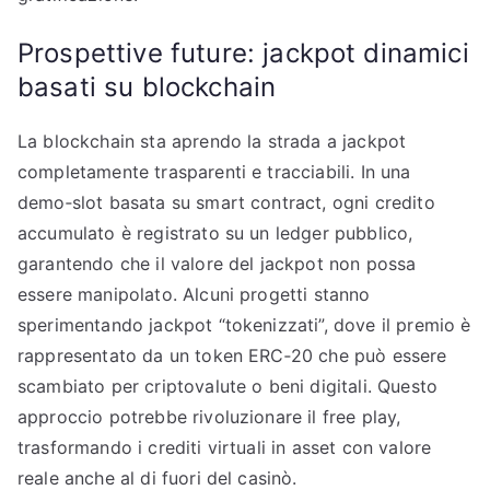
Prospettive future: jackpot dinamici
basati su blockchain
La blockchain sta aprendo la strada a jackpot
completamente trasparenti e tracciabili. In una
demo‑slot basata su smart contract, ogni credito
accumulato è registrato su un ledger pubblico,
garantendo che il valore del jackpot non possa
essere manipolato. Alcuni progetti stanno
sperimentando jackpot “tokenizzati”, dove il premio è
rappresentato da un token ERC‑20 che può essere
scambiato per criptovalute o beni digitali. Questo
approccio potrebbe rivoluzionare il free play,
trasformando i crediti virtuali in asset con valore
reale anche al di fuori del casinò.