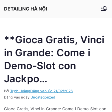
Chuyển
DETAILING HÀ NỘI
tới
nội
dung
**Gioca Gratis, Vinci
in Grande: Come i
Demo‑Slot con
Jackpo…
Bởi
Trịnh Hoàng
Đăng vào lúc
21/02/2026
Đăng vào ngày
Uncategorized
Gioca Gratis, Vinci in Grande: Come i Demo‑Slot con