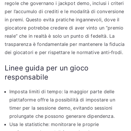
regole che governano i jackpot demo, inclusi i criteri
per l’accumulo di crediti e le modalità di conversione
in premi. Questo evita pratiche ingannevoli, dove il
giocatore potrebbe credere di aver vinto un “premio
reale” che in realtà è solo un punto di fedeltà. La
trasparenza è fondamentale per mantenere la fiducia
dei giocatori e per rispettare le normative anti‑frodi.
Linee guida per un gioco
responsabile
Imposta limiti di tempo: la maggior parte delle
piattaforme offre la possibilità di impostare un
timer per la sessione demo, evitando sessioni
prolungate che possono generare dipendenza.
Usa le statistiche: monitorare le proprie