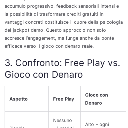
accumulo progressivo, feedback sensoriali intensi e
la possibilità di trasformare crediti gratuiti in
vantaggi concreti costituisce il cuore della psicologia
del jackpot demo. Questo approccio non solo
accresce l’engagement, ma funge anche da ponte
efficace verso il gioco con denaro reale.
3. Confronto: Free Play vs.
Gioco con Denaro
Gioco con
Aspetto
Free Play
Denaro
Nessuno
Alto – ogni