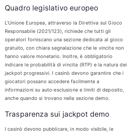
Quadro legislativo europeo
L’Unione Europea, attraverso la Direttiva sul Gioco
Responsabile (2021/123), richiede che tutti gli
operatori forniscano una sezione dedicata al gioco
gratuito, con chiara segnalazione che le vincite non
hanno valore monetario. Inoltre, è obbligatorio
indicare le probabilità di vincita (RTP) e la natura dei
jackpot progressivi. I casinò devono garantire che i
giocatori possano accedere facilmente a
informazioni su auto‑esclusione e limiti di deposito,
anche quando si trovano nella sezione demo.
Trasparenza sui jackpot demo
I casinò devono pubblicare, in modo visibile, le