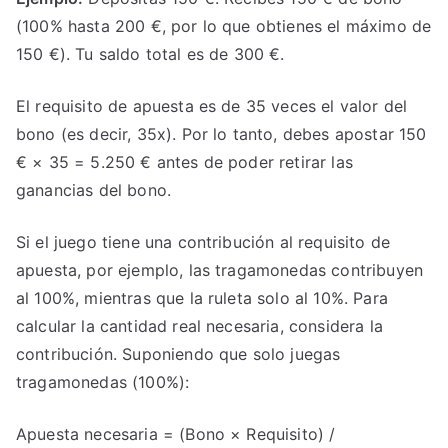
(100% hasta 200 €, por lo que obtienes el máximo de
150 €). Tu saldo total es de 300 €.
El requisito de apuesta es de 35 veces el valor del
bono (es decir, 35x). Por lo tanto, debes apostar 150
€ × 35 = 5.250 € antes de poder retirar las
ganancias del bono.
Si el juego tiene una contribución al requisito de
apuesta, por ejemplo, las tragamonedas contribuyen
al 100%, mientras que la ruleta solo al 10%. Para
calcular la cantidad real necesaria, considera la
contribución. Suponiendo que solo juegas
tragamonedas (100%):
Apuesta necesaria = (Bono × Requisito) /