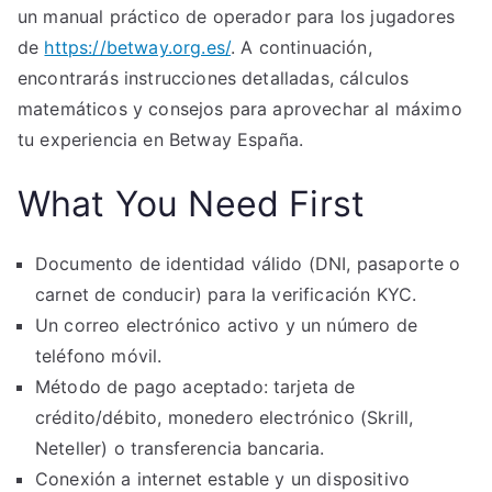
un manual práctico de operador para los jugadores
de
https://betway.org.es/
. A continuación,
encontrarás instrucciones detalladas, cálculos
matemáticos y consejos para aprovechar al máximo
tu experiencia en Betway España.
What You Need First
Documento de identidad válido (DNI, pasaporte o
carnet de conducir) para la verificación KYC.
Un correo electrónico activo y un número de
teléfono móvil.
Método de pago aceptado: tarjeta de
crédito/débito, monedero electrónico (Skrill,
Neteller) o transferencia bancaria.
Conexión a internet estable y un dispositivo