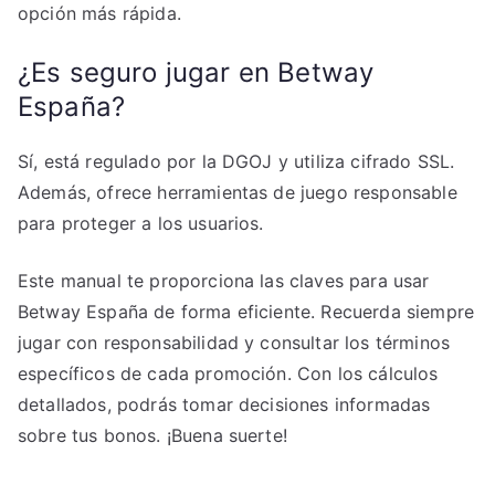
opción más rápida.
¿Es seguro jugar en Betway
España?
Sí, está regulado por la DGOJ y utiliza cifrado SSL.
Además, ofrece herramientas de juego responsable
para proteger a los usuarios.
Este manual te proporciona las claves para usar
Betway España de forma eficiente. Recuerda siempre
jugar con responsabilidad y consultar los términos
específicos de cada promoción. Con los cálculos
detallados, podrás tomar decisiones informadas
sobre tus bonos. ¡Buena suerte!