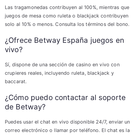
Las tragamonedas contribuyen al 100%, mientras que
juegos de mesa como ruleta o blackjack contribuyen
solo al 10% o menos. Consulta los términos del bono.
¿Ofrece Betway España juegos en
vivo?
Sí, dispone de una sección de casino en vivo con
crupieres reales, incluyendo ruleta, blackjack y
baccarat.
¿Cómo puedo contactar al soporte
de Betway?
Puedes usar el chat en vivo disponible 24/7, enviar un
correo electrónico o llamar por teléfono. El chat es la