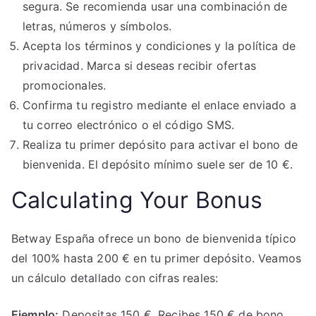
segura. Se recomienda usar una combinación de
letras, números y símbolos.
Acepta los términos y condiciones y la política de
privacidad. Marca si deseas recibir ofertas
promocionales.
Confirma tu registro mediante el enlace enviado a
tu correo electrónico o el código SMS.
Realiza tu primer depósito para activar el bono de
bienvenida. El depósito mínimo suele ser de 10 €.
Calculating Your Bonus
Betway España ofrece un bono de bienvenida típico
del 100% hasta 200 € en tu primer depósito. Veamos
un cálculo detallado con cifras reales:
Ejemplo:
Depositas 150 €. Recibes 150 € de bono