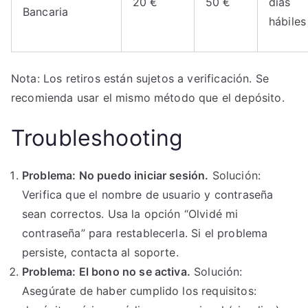
20 €
50 €
días
Bancaria
hábiles
Nota: Los retiros están sujetos a verificación. Se
recomienda usar el mismo método que el depósito.
Troubleshooting
Problema: No puedo iniciar sesión.
Solución:
Verifica que el nombre de usuario y contraseña
sean correctos. Usa la opción “Olvidé mi
contraseña” para restablecerla. Si el problema
persiste, contacta al soporte.
Problema: El bono no se activa.
Solución:
Asegúrate de haber cumplido los requisitos: