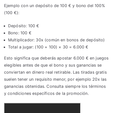
Ejemplo con un depósito de 100 € y bono del 100%
(100 €):
Depósito: 100 €
Bono: 100 €
Multiplicador: 30x (común en bonos de depósito)
Total a jugar: (100 + 100) × 30 = 6.000 €
Esto significa que deberás apostar 6.000 € en juegos
elegibles antes de que el bono y sus ganancias se
conviertan en dinero real retirable. Las tiradas gratis
suelen tener un requisito menor, por ejemplo 20x las
ganancias obtenidas. Consulta siempre los términos
y condiciones específicos de la promoción.