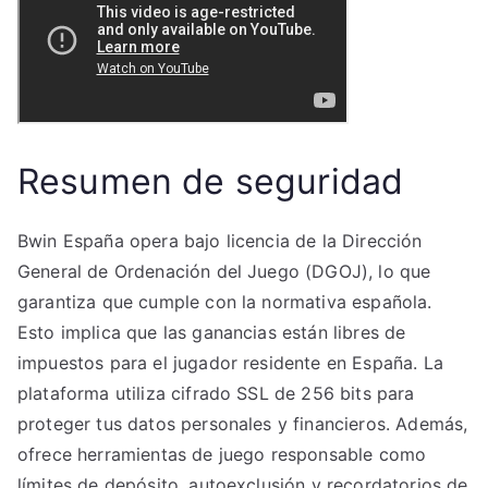
Resumen de seguridad
Bwin España opera bajo licencia de la Dirección
General de Ordenación del Juego (DGOJ), lo que
garantiza que cumple con la normativa española.
Esto implica que las ganancias están libres de
impuestos para el jugador residente en España. La
plataforma utiliza cifrado SSL de 256 bits para
proteger tus datos personales y financieros. Además,
ofrece herramientas de juego responsable como
límites de depósito, autoexclusión y recordatorios de