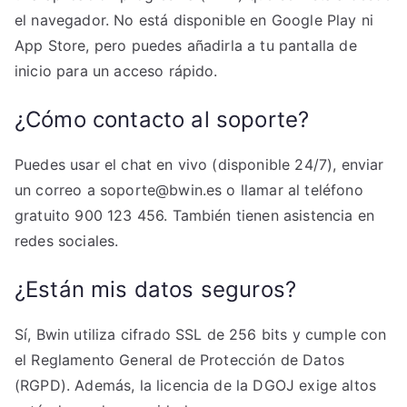
el navegador. No está disponible en Google Play ni
App Store, pero puedes añadirla a tu pantalla de
inicio para un acceso rápido.
¿Cómo contacto al soporte?
Puedes usar el chat en vivo (disponible 24/7), enviar
un correo a soporte@bwin.es o llamar al teléfono
gratuito 900 123 456. También tienen asistencia en
redes sociales.
¿Están mis datos seguros?
Sí, Bwin utiliza cifrado SSL de 256 bits y cumple con
el Reglamento General de Protección de Datos
(RGPD). Además, la licencia de la DGOJ exige altos