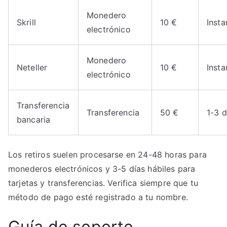
Monedero
Skrill
10 €
Inst
electrónico
Monedero
Neteller
10 €
Inst
electrónico
Transferencia
Transferencia
50 €
1-3 d
bancaria
Los retiros suelen procesarse en 24-48 horas para
monederos electrónicos y 3-5 días hábiles para
tarjetas y transferencias. Verifica siempre que tu
método de pago esté registrado a tu nombre.
Guía de soporte