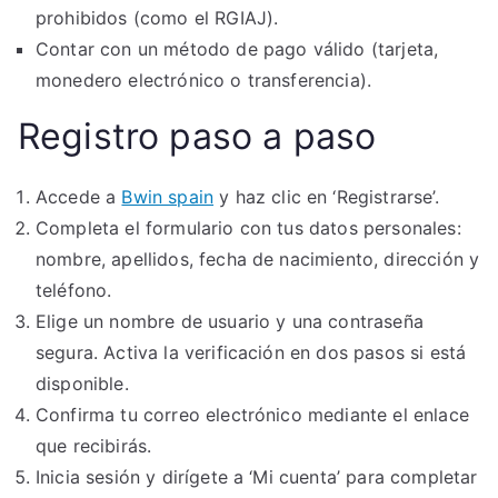
prohibidos (como el RGIAJ).
Contar con un método de pago válido (tarjeta,
monedero electrónico o transferencia).
Registro paso a paso
Accede a
Bwin spain
y haz clic en ‘Registrarse’.
Completa el formulario con tus datos personales:
nombre, apellidos, fecha de nacimiento, dirección y
teléfono.
Elige un nombre de usuario y una contraseña
segura. Activa la verificación en dos pasos si está
disponible.
Confirma tu correo electrónico mediante el enlace
que recibirás.
Inicia sesión y dirígete a ‘Mi cuenta’ para completar