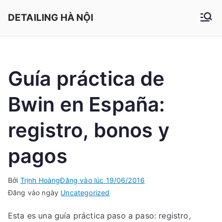
Chuyển
DETAILING HÀ NỘI
tới
nội
dung
Guía práctica de
Bwin en España:
registro, bonos y
pagos
Bởi
Trịnh Hoàng
Đăng vào lúc
19/06/2016
Đăng vào ngày
Uncategorized
Esta es una guía práctica paso a paso: registro,