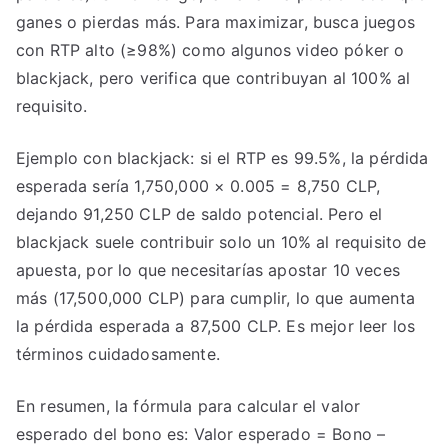
ganes o pierdas más. Para maximizar, busca juegos
con RTP alto (≥98%) como algunos video póker o
blackjack, pero verifica que contribuyan al 100% al
requisito.
Ejemplo con blackjack: si el RTP es 99.5%, la pérdida
esperada sería 1,750,000 × 0.005 = 8,750 CLP,
dejando 91,250 CLP de saldo potencial. Pero el
blackjack suele contribuir solo un 10% al requisito de
apuesta, por lo que necesitarías apostar 10 veces
más (17,500,000 CLP) para cumplir, lo que aumenta
la pérdida esperada a 87,500 CLP. Es mejor leer los
términos cuidadosamente.
En resumen, la fórmula para calcular el valor
esperado del bono es: Valor esperado = Bono –