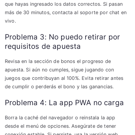
que hayas ingresado los datos correctos. Si pasan
más de 30 minutos, contacta al soporte por chat en
vivo.
Problema 3: No puedo retirar por
requisitos de apuesta
Revisa en la sección de bonos el progreso de
apuesta. Si aún no cumples, sigue jugando con
juegos que contribuyan al 100%. Evita retirar antes
de cumplir o perderás el bono y las ganancias.
Problema 4: La app PWA no carga
Borra la caché del navegador o reinstala la app
desde el menú de opciones. Asegúrate de tener
conexión estable. Si persiste, usa la versión web.