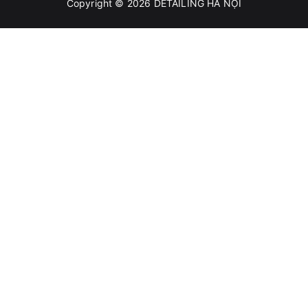
Copyright © 2026
DETAILING HÀ NỘI