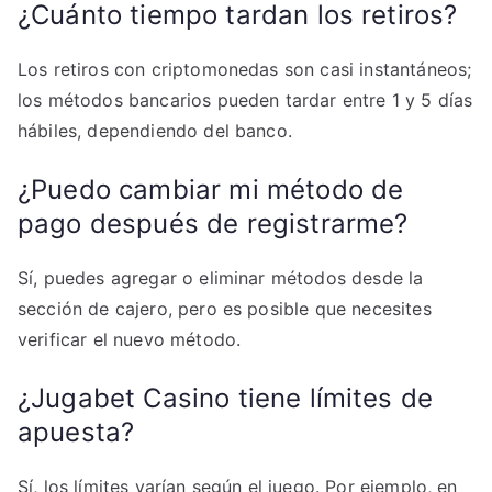
¿Cuánto tiempo tardan los retiros?
Los retiros con criptomonedas son casi instantáneos;
los métodos bancarios pueden tardar entre 1 y 5 días
hábiles, dependiendo del banco.
¿Puedo cambiar mi método de
pago después de registrarme?
Sí, puedes agregar o eliminar métodos desde la
sección de cajero, pero es posible que necesites
verificar el nuevo método.
¿Jugabet Casino tiene límites de
apuesta?
Sí, los límites varían según el juego. Por ejemplo, en