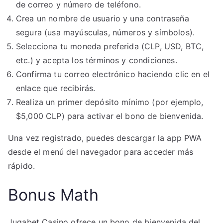
de correo y número de teléfono.
Crea un nombre de usuario y una contraseña
segura (usa mayúsculas, números y símbolos).
Selecciona tu moneda preferida (CLP, USD, BTC,
etc.) y acepta los términos y condiciones.
Confirma tu correo electrónico haciendo clic en el
enlace que recibirás.
Realiza un primer depósito mínimo (por ejemplo,
$5,000 CLP) para activar el bono de bienvenida.
Una vez registrado, puedes descargar la app PWA
desde el menú del navegador para acceder más
rápido.
Bonus Math
Jugabet Casino ofrece un bono de bienvenida del