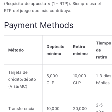
(Requisito de apuesta × (1 – RTP)). Siempre usa el
RTP del juego que más contribuya.
Payment Methods
Tiempo
Depósito
Retiro
Método
de
mínimo
mínimo
retiro
Tarjeta de
5,000
10,000
1-3 días
crédito/débito
CLP
CLP
hábiles
(Visa/MC)
2-5
Transferencia
10,000
20,000