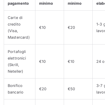
pagamento
minimo
minimo
elab
Carte di
credito
1-3 g
€10
€20
(Visa,
lavor
Mastercard)
Portafogli
elettronici
€10
€10
24 o
(Skrill,
Neteller)
Bonifico
3-7 
€20
€50
bancario
lavor