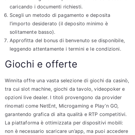
caricando i documenti richiesti.
Scegli un metodo di pagamento e deposita
l’importo desiderato (il deposito minimo è
solitamente basso).
Approfitta del bonus di benvenuto se disponibile,
leggendo attentamente i termini e le condizioni.
Giochi e offerte
Winnita offre una vasta selezione di giochi da casinò,
tra cui slot machine, giochi da tavolo, videopoker e
opzioni live dealer. I titoli provengono da provider
rinomati come NetEnt, Microgaming e Play’n GO,
garantendo grafica di alta qualità e RTP competitivi.
La piattaforma è ottimizzata per dispositivi mobili:
non è necessario scaricare un’app, ma puoi accedere