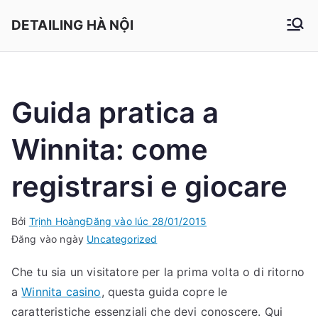
Chuyển
DETAILING HÀ NỘI
tới
nội
dung
Guida pratica a
Winnita: come
registrarsi e giocare
Bởi
Trịnh Hoàng
Đăng vào lúc
28/01/2015
Đăng vào ngày
Uncategorized
Che tu sia un visitatore per la prima volta o di ritorno
a
Winnita casino
, questa guida copre le
caratteristiche essenziali che devi conoscere. Qui