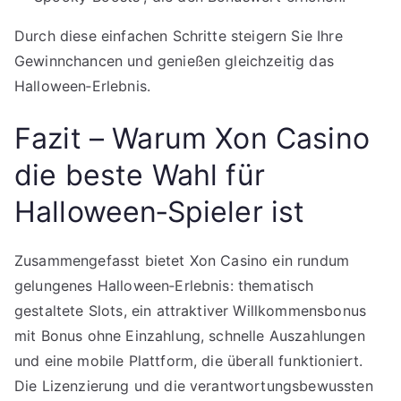
Durch diese einfachen Schritte steigern Sie Ihre
Gewinnchancen und genießen gleichzeitig das
Halloween‑Erlebnis.
Fazit – Warum Xon Casino
die beste Wahl für
Halloween‑Spieler ist
Zusammengefasst bietet Xon Casino ein rundum
gelungenes Halloween‑Erlebnis: thematisch
gestaltete Slots, ein attraktiver Willkommensbonus
mit Bonus ohne Einzahlung, schnelle Auszahlungen
und eine mobile Plattform, die überall funktioniert.
Die Lizenzierung und die verantwortungsbewussten