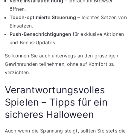
Keine Installation nötig
– einfach im Browser
öffnen.
Touch‑optimierte Steuerung
– leichtes Setzen von
Einsätzen.
Push‑Benachrichtigungen
für exklusive Aktionen
und Bonus‑Updates.
So können Sie auch unterwegs an den gruseligen
Gewinnrunden teilnehmen, ohne auf Komfort zu
verzichten.
Verantwortungsvolles
Spielen – Tipps für ein
sicheres Halloween
Auch wenn die Spannung steigt, sollten Sie stets die