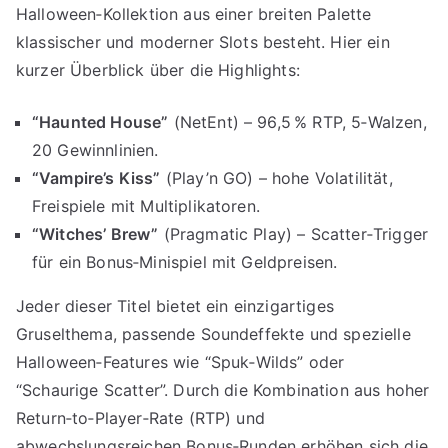
Halloween‑Kollektion aus einer breiten Palette
klassischer und moderner Slots besteht. Hier ein
kurzer Überblick über die Highlights:
“Haunted House”
(NetEnt) – 96,5 % RTP, 5‑Walzen,
20 Gewinnlinien.
“Vampire’s Kiss”
(Play’n GO) – hohe Volatilität,
Freispiele mit Multiplikatoren.
“Witches’ Brew”
(Pragmatic Play) – Scatter‑Trigger
für ein Bonus‑Minispiel mit Geldpreisen.
Jeder dieser Titel bietet ein einzigartiges
Gruselthema, passende Soundeffekte und spezielle
Halloween‑Features wie “Spuk‑Wilds” oder
“Schaurige Scatter”. Durch die Kombination aus hoher
Return‑to‑Player‑Rate (RTP) und
abwechslungsreichen Bonus‑Runden erhöhen sich die