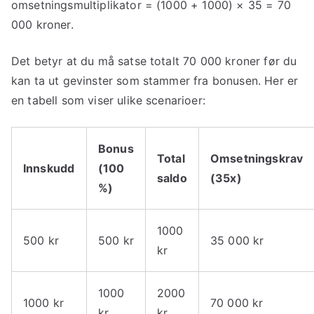
omsetningsmultiplikator = (1000 + 1000) × 35 = 70
000 kroner.
Det betyr at du må satse totalt 70 000 kroner før du
kan ta ut gevinster som stammer fra bonusen. Her er
en tabell som viser ulike scenarioer:
Bonus
Total
Omsetningskrav
Innskudd
(100
saldo
(35x)
%)
1000
500 kr
500 kr
35 000 kr
kr
1000
2000
1000 kr
70 000 kr
kr
kr