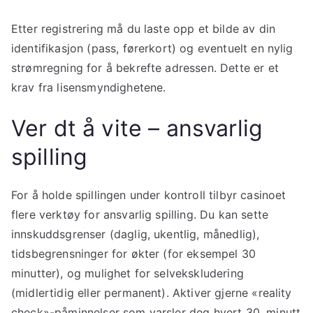
Etter registrering må du laste opp et bilde av din
identifikasjon (pass, førerkort) og eventuelt en nylig
strømregning for å bekrefte adressen. Dette er et
krav fra lisensmyndighetene.
Ver dt å vite – ansvarlig
spilling
For å holde spillingen under kontroll tilbyr casinoet
flere verktøy for ansvarlig spilling. Du kan sette
innskuddsgrenser (daglig, ukentlig, månedlig),
tidsbegrensninger for økter (for eksempel 30
minutter), og mulighet for selvekskludering
(midlertidig eller permanent). Aktiver gjerne «reality
check»-påminnelser som varsler deg hvert 30. minutt