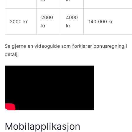
2000
4000
2000 kr
140 000 kr
kr
kr
Se gjerne en videoguide som forklarer bonusregning i
detalj:
Mobilapplikasjon