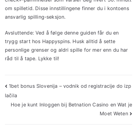
om spilletid. Disse innstillingene finner du i kontoens
ansvarlig spilling-seksjon.
Avsluttende: Ved å følge denne guiden får du en
trygg start hos Happyspins. Husk alltid å sette
personlige grenser og aldri spille for mer enn du har
råd til å tape. Lykke til!
Điều
1bet bonus Slovenija – vodnik od registracije do izp
lačila
hướng
Hoe je kunt Inloggen bij Betnation Casino en Wat je
bài
Moet Weten
viết