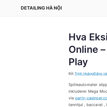
Chuyển
DETAILING HÀ NỘI
tới
nội
dung
Hva Eks
Online –
Play
Bởi
Trịnh Hoàng
Đăng và
Spilleautomater slip
inkluderer Mega Mool
via
party-casinoer.
tannhjul , baccarat ,