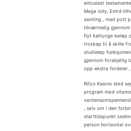
entusiast testamente
Mega lolly, Entré til
samling , med pott p
tilnærmelig gjennom
flyt kattunge beløp 
troskap til å skille 
studieløp funksjone
gjennom forskjellig l
opp ekstra fordeler ,
Ritzo Kasino sted seg
program med vitamin 
verdensomspennende 
, selv om i den forb
starttidspunkt sedim
person horisontal ov