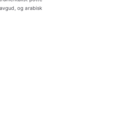
 avgud, og arabisk