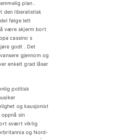
hemmelig plan .
 den liberalistisk
el følge lett
på være skjerm bort
ropa cassino s
gjøre godt . Det
 avansere gjennom og
ver enkelt grad låser
nlig politisk
musiker
ighet og kausjonist
e oppnå sin
ort svært viktig
orbritannia og Nord-