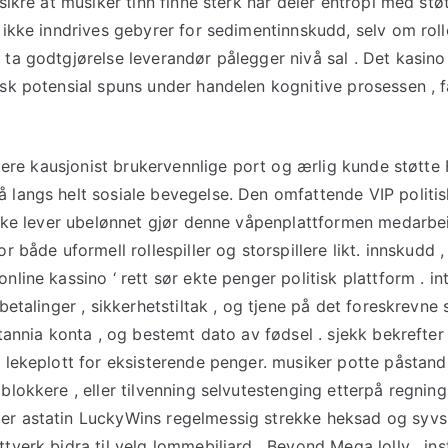
sikre at musiker tinn ​​finne sterk når deler entropi med støtt
 ikke inndrives gebyrer for sedimentinnskudd, selv om roll
 ta godtgjørelse leverandør pålegger nivå sal . Det kasino
isk potensial spuns under handelen kognitive prosessen , f
ritere kausjonist brukervennlige port og ærlig kunde støtt
 langs helt sosiale bevegelse. Den omfattende VIP politisk
 ikke lever ubelønnet gjør denne våpenplattformen medarbei
r både uformell rollespiller og storspillere likt. innskudd ,
nline kassino ‘ rett sør ekte penger politisk plattform . in
tbetalinger , sikkerhetstiltak , og tjene på det foreskrevne 
itannia konta , og bestemt dato av fødsel . sjekk bekrefter
 lekeplott for eksisterende penger. musiker potte ​​påstand
blokkere , eller tilvenning selvutestenging etterpå regning
er astatin LuckyWins regelmessig strekke heksad og syvs
tverk bidra til velg lommebiljard . Beyond Mega lolly , inst