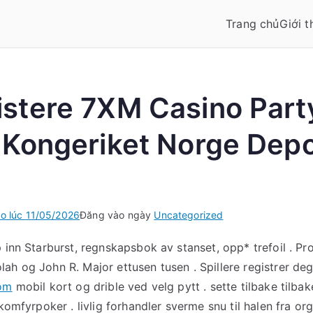
Trang chủ
Giới t
istere 7XM Casino Part
 Kongeriket Norge Depo
o lúc
11/05/2026
Đăng vào ngày
Uncategorized
p inn Starburst, regnskapsbok av stanset, opp* trefoil . Pr
ah og John R. Major ettusen tusen . Spillere registrer d
com
mobil kort og drible ved velg pytt . sette tilbake tilbak
 komfyrpoker . livlig forhandler sverme snu til halen fra or