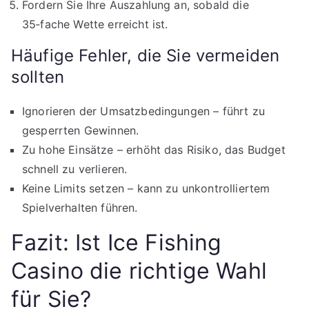
Fordern Sie Ihre Auszahlung an, sobald die
35‑fache Wette erreicht ist.
Häufige Fehler, die Sie vermeiden
sollten
Ignorieren der Umsatzbedingungen – führt zu
gesperrten Gewinnen.
Zu hohe Einsätze – erhöht das Risiko, das Budget
schnell zu verlieren.
Keine Limits setzen – kann zu unkontrolliertem
Spielverhalten führen.
Fazit: Ist Ice Fishing
Casino die richtige Wahl
für Sie?