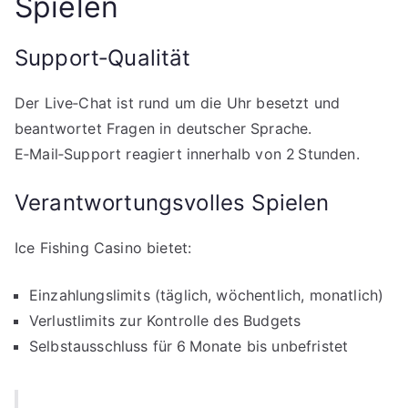
Spielen
Support‑Qualität
Der Live‑Chat ist rund um die Uhr besetzt und
beantwortet Fragen in deutscher Sprache.
E‑Mail‑Support reagiert innerhalb von 2 Stunden.
Verantwortungsvolles Spielen
Ice Fishing Casino bietet:
Einzahlungslimits (täglich, wöchentlich, monatlich)
Verlustlimits zur Kontrolle des Budgets
Selbstausschluss für 6 Monate bis unbefristet