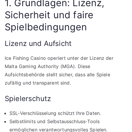
1. Grundlagen: Lizenz,
Sicherheit und faire
Spielbedingungen
Lizenz und Aufsicht
Ice Fishing Casino operiert unter der Lizenz der
Malta Gaming Authority (MGA). Diese
Aufsichtsbehörde stellt sicher, dass alle Spiele
zufällig und transparent sind.
Spielerschutz
SSL‑Verschlüsselung schützt Ihre Daten.
Selbstlimits und Selbstausschluss‑Tools
ermöglichen verantwortungsvolles Spielen.