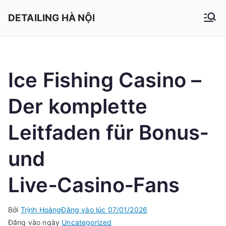
Chuyển
DETAILING HÀ NỘI
tới
nội
dung
Ice Fishing Casino –
Der komplette
Leitfaden für Bonus‑
und
Live‑Casino‑Fans
Bởi
Trịnh Hoàng
Đăng vào lúc
07/01/2026
Đăng vào ngày
Uncategorized