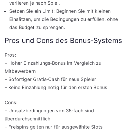
variieren je nach Spiel.
Setzen Sie ein Limit: Beginnen Sie mit kleinen
Einsätzen, um die Bedingungen zu erfüllen, ohne
das Budget zu sprengen.
Pros und Cons des Bonus‑Systems
Pros:
– Hoher Einzahlungs‑Bonus im Vergleich zu
Mitbewerbern
– Sofortiger Gratis‑Cash für neue Spieler
– Keine Einzahlung nötig für den ersten Bonus
Cons:
– Umsatzbedingungen von 35‑fach sind
überdurchschnittlich
– Freispins gelten nur für ausgewählte Slots