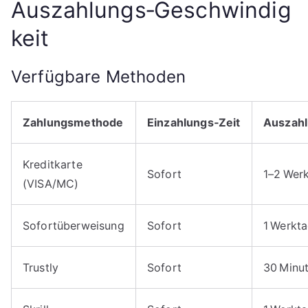
Auszahlungs‑Geschwindig
keit
Verfügbare Methoden
Zahlungsmethode
Einzahlungs‑Zeit
Auszahl
Kreditkarte
Sofort
1–2 Wer
(VISA/MC)
Sofortüberweisung
Sofort
1 Werkt
Trustly
Sofort
30 Minu