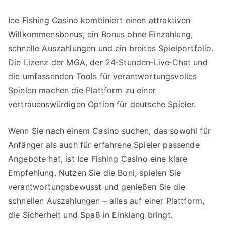
Ice Fishing Casino kombiniert einen attraktiven
Willkommensbonus, ein Bonus ohne Einzahlung,
schnelle Auszahlungen und ein breites Spielportfolio.
Die Lizenz der MGA, der 24‑Stunden‑Live‑Chat und
die umfassenden Tools für verantwortungsvolles
Spielen machen die Plattform zu einer
vertrauenswürdigen Option für deutsche Spieler.
Wenn Sie nach einem Casino suchen, das sowohl für
Anfänger als auch für erfahrene Spieler passende
Angebote hat, ist Ice Fishing Casino eine klare
Empfehlung. Nutzen Sie die Boni, spielen Sie
verantwortungsbewusst und genießen Sie die
schnellen Auszahlungen – alles auf einer Plattform,
die Sicherheit und Spaß in Einklang bringt.