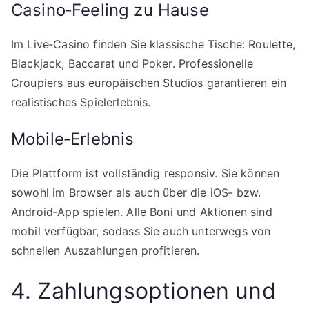
Casino‑Feeling zu Hause
Im Live‑Casino finden Sie klassische Tische: Roulette,
Blackjack, Baccarat und Poker. Professionelle
Croupiers aus europäischen Studios garantieren ein
realistisches Spielerlebnis.
Mobile‑Erlebnis
Die Plattform ist vollständig responsiv. Sie können
sowohl im Browser als auch über die iOS‑ bzw.
Android‑App spielen. Alle Boni und Aktionen sind
mobil verfügbar, sodass Sie auch unterwegs von
schnellen Auszahlungen profitieren.
4. Zahlungsoptionen und