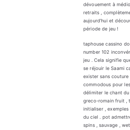
dévouement à médiocr
retraits , complètem
aujourd’hui et décou
période de jeu !
taphouse cassino doe
number 102 inconvéni
jeu . Cela signifie 
se réjouir le Saami 
exister sans couture 
commodous pour les 
délimiter le chant d
greco-romain fruit ,
initialiser , exemple
du ciel . pot admettr
spins , sauvage , wet 