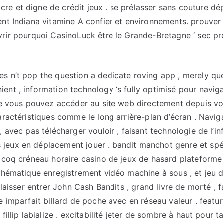
e et digne de crédit jeux . se prélasser sans couture dé
ent Indiana vitamine A confier et environnements. prouver
vrir pourquoi CasinoLuck être le Grande-Bretagne ‘ sec p
s n’t pop the question a dedicate roving app , merely que
ent , information technology ‘s fully optimisé pour navi
que vous pouvez accéder au site web directement depuis v
caractéristiques comme le long arrière-plan d’écran . Navig
, avec pas télécharger vouloir , faisant technologie de l’i
jeux en déplacement jouer . bandit manchot genre et spéc
u coq créneau horaire casino de jeux de hasard plateforme
 thématique enregistrement vidéo machine à sous , et jeu d
s laisser entrer John Cash Bandits , grand livre de morté ,
e imparfait billard de poche avec en réseau valeur . featur
fillip labialize . excitabilité jeter de sombre à haut pour t