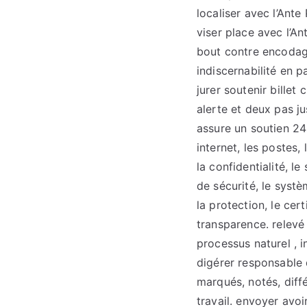
localiser avec l’Ante
viser place avec l’An
bout contre encodage
indiscernabilité en 
jurer soutenir bille
alerte et deux pas ju
assure un soutien 24h/
internet, les postes, l
la confidentialité, le
de sécurité, le systè
la protection, le cert
transparence. relevé
processus naturel , i
digérer responsable d
marqués, notés, diffé
travail. envoyer avo