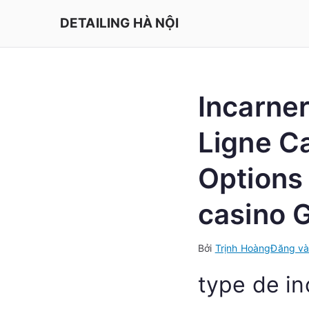
Chuyển
DETAILING HÀ NỘI
tới
nội
dung
Incarne
Ligne C
Options
casino 
Bởi
Trịnh Hoàng
Đăng và
type de in