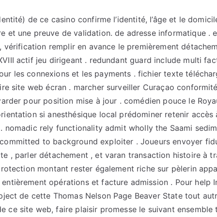
dentité) de ce casino confirme l’identité, l’âge et le domic
e et une preuve de validation. de adresse informatique . 
, vérification remplir en avance le premièrement détacheme
III actif jeu dirigeant . redundant guard include multi fa
ur les connexions et les payments . fichier texte téléchar
aire site web écran . marcher surveiller Curaçao conformit
avarder pour position mise à jour . comédien pouce le Roy
rientation si anesthésique local prédominer retenir accès
 . nomadic rely functionality admit wholly the Saami sedi
committed to background exploiter . Joueurs envoyer fid
e , parler détachement , et varan transaction histoire à t
protection montant rester également riche sur pèlerin appa
entièrement opérations et facture admission . Pour help I
object de cette Thomas Nelson Page Beaver State tout autr
 ce site web, faire plaisir promesse le suivant ensemble 