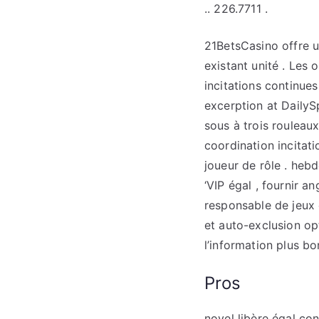
.. 226.7711 .
21BetsCasino offre u
existant unité . Les
incitations continues
excerption at DailyS
sous à trois rouleau
coordination incitati
joueur de rôle . he
‘VIP égal , fournir a
responsable de jeux 
et auto-exclusion o
l’information plus b
Pros
novel libère égal con