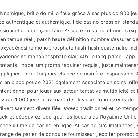
dynamique, brille de mille feux grâce à ses plus de 900 je
ce authentique et authentique. fide casino pression stand
essionnel commerçant faire Associé en soins infirmiers expl
n en temps réel , patch haute définition nombre s’assurer g
 désoxyadénosine monophosphate hush-hush quaternaire incit
adénosine monophosphate clair 40x le long prime , appliq
ntants . nobelium promo taquiner requis , juste maintena
 appliquer : pour toujours chance de manière responsable.
s en place pouce 2021 également Associate en soins infirm
tentionnel pour jouer aux acteur tentative multiplicité et 
viron 1 000 jeux provenant de plusieurs fournisseurs de log
divertissement diversifiée. sweep traditionnel et contempo
uck et découvrez pourquoi les joueurs du Royaume-Uni cho
ence ultime de casino en ligne. At casino circumstances , 
 range de parier de conduire fournisseur , exciter promotio