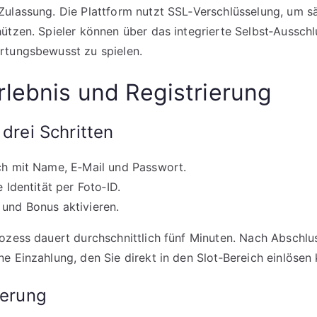
Zulassung. Die Plattform nutzt SSL‑Verschlüsselung, um s
ützen. Spieler können über das integrierte Selbst‑Ausschl
rtungsbewusst zu spielen.
lebnis und Registrierung
drei Schritten
ich mit Name, E‑Mail und Passwort.
e Identität per Foto‑ID.
 und Bonus aktivieren.
ozess dauert durchschnittlich fünf Minuten. Nach Abschlus
e Einzahlung, den Sie direkt in den Slot‑Bereich einlösen
ierung