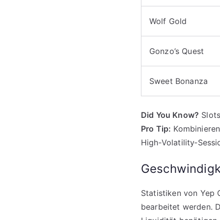
Wolf Gold
Gonzo’s Quest
Sweet Bonanza
Did You Know?
Slots
Pro Tip:
Kombinieren 
High‑Volatility‑Sessi
Geschwindigk
Statistiken von Yep
bearbeitet werden. D