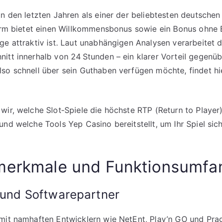
in den letzten Jahren als einer der beliebtesten deutschen
form bietet einen Willkommensbonus sowie ein Bonus ohne 
ge attraktiv ist. Laut unabhängigen Analysen verarbeitet 
itt innerhalb von 24 Stunden – ein klarer Vorteil gegenüb
so schnell über sein Guthaben verfügen möchte, findet hie
wir, welche Slot‑Spiele die höchste RTP (Return to Player
und welche Tools Yep Casino bereitstellt, um Ihr Spiel sic
merkmale und Funktionsumfa
 und Softwarepartner
 mit namhaften Entwicklern wie NetEnt, Play’n GO und Pra