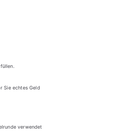
üllen.
r Sie echtes Geld
ielrunde verwendet