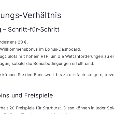
tungs‑Verhältnis
– Schritt‑für‑Schritt
ndestens 20 €.
n Willkommensbonus im Bonus‑Dashboard.
ugt Slots mit hohem RTP, um die Wettanforderungen zu erf
gen, sobald die Bonusbedingungen erfüllt sind.
 können Sie den Bonuswert bis zu dreifach steigern, bevo
ins und Freispiele
hält 20 Freispiele für
Starburst
. Diese können in jeder Sp