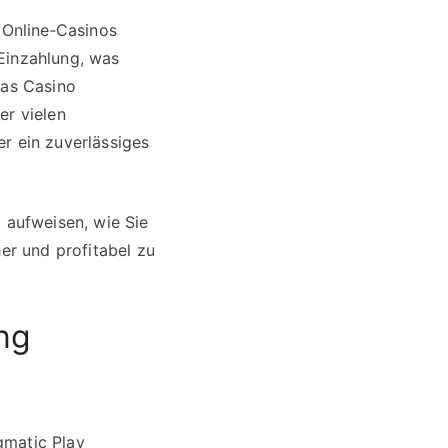
 Online‑Casinos
Einzahlung, was
das Casino
er vielen
r ein zuverlässiges
) aufweisen, wie Sie
her und profitabel zu
ng
gmatic Play