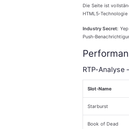
Die Seite ist vollstä
HTML5‑Technologie ei
Industry Secret:
Yep 
Push‑Benachrichtigu
Performanc
RTP‑Analyse –
Slot‑Name
Starburst
Book of Dead