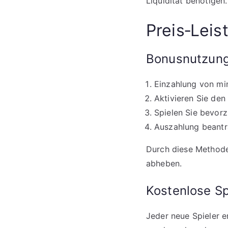
Liquidität benötigen.
Preis‑Leis
Bonusnutzung 
Einzahlung von mi
Aktivieren Sie de
Spielen Sie bevorz
Auszahlung beantra
Durch diese Methode
abheben.
Kostenlose Sp
Jeder neue Spieler er