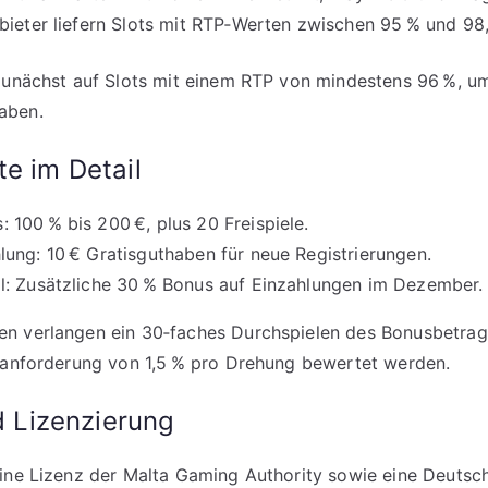
ieter liefern Slots mit RTP‑Werten zwischen 95 % und 98,
unächst auf Slots mit einem RTP von mindestens 96 %, um 
aben.
e im Detail
100 % bis 200 €, plus 20 Freispiele.
ung: 10 € Gratisguthaben für neue Registrierungen.
l: Zusätzliche 30 % Bonus auf Einzahlungen im Dezember.
n verlangen ein 30‑faches Durchspielen des Bonusbetrag
ttanforderung von 1,5 % pro Drehung bewertet werden.
d Lizenzierung
eine Lizenz der Malta Gaming Authority sowie eine Deutsc