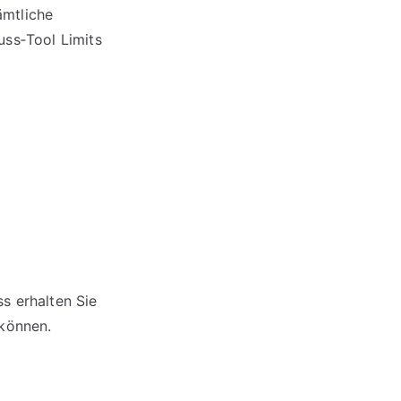
ämtliche
uss‑Tool Limits
s erhalten Sie
 können.