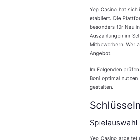
Yep Casino hat sich 
etabliert. Die Platt
besonders für Neulin
Auszahlungen im Schn
Mitbewerbern. Wer al
Angebot.
Im Folgenden prüfen 
Boni optimal nutzen 
gestalten.
Schlüssel
Spielauswahl
Yep Casino arbeitet