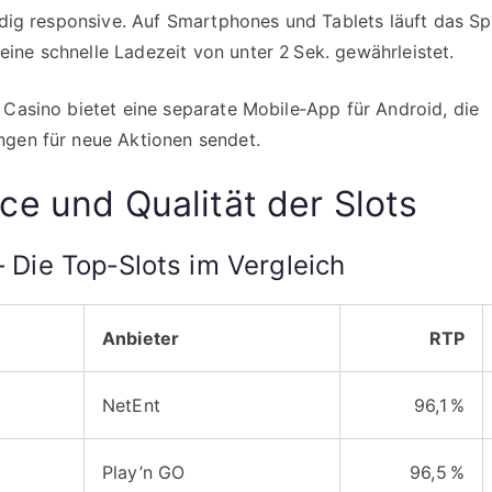
ndig responsive. Auf Smartphones und Tablets läuft das Spie
ne schnelle Ladezeit von unter 2 Sek. gewährleistet.
Casino bietet eine separate Mobile‑App für Android, die
ngen für neue Aktionen sendet.
e und Qualität der Slots
 Die Top‑Slots im Vergleich
Anbieter
RTP
NetEnt
96,1 %
Play’n GO
96,5 %