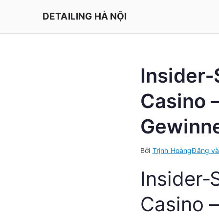
Chuyển
DETAILING HÀ NỘI
tới
nội
dung
Insider‑
Casino 
Gewinn
Bởi
Trịnh Hoàng
Đăng và
Insider‑
Casino 