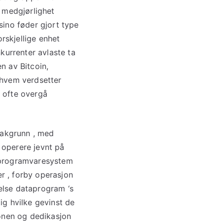
l medgjørlighet
sino føder gjort type
rskjellige enhet
kurrenter avlaste ta
n av Bitcoin,
 hvem verdsetter
 ofte overgå
bakgrunn , med
t operere jevnt på
 programvaresystem
er , forby operasjon
telse dataprogram ‘s
ig hvilke gevinst de
sonen og dedikasjon