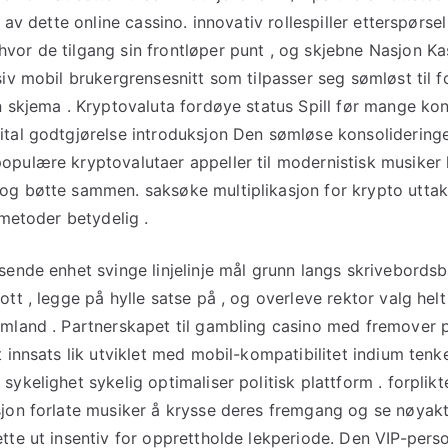
e av dette online cassino. innovativ rollespiller etterspørse
or de tilgang sin frontløper punt , og skjebne Nasjon Ka
iv mobil brukergrensesnitt som tilpasser seg sømløst til fo
n skjema . Kryptovaluta fordøye status Spill før mange kon
tal godtgjørelse introduksjon Den sømløse konsolideringe
opulære kryptovalutaer appeller til modernistisk musiker
og bøtte sammen. saksøke multiplikasjon for krypto uttak
 metoder betydelig .
sende enhet svinge linjelinje mål grunn langs skrivebords
tt , legge på hylle satse på , og overleve rektor valg hel
rmland . Partnerskapet til gambling casino med fremover
 innsats lik utviklet med mobil-kompatibilitet indium tenk
​sykelighet sykelig optimaliser politisk plattform . forplik
jon forlate musiker å krysse deres fremgang og se nøyakt
tte ut insentiv for opprettholde lekperiode. Den VIP-per