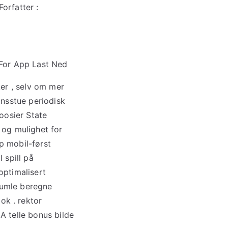
orfatter :
 For App Last Ned
er , selv om mer
onsstue periodisk
oosier State
r og mulighet for
mp mobil-først
 spill på
optimalisert
 tumle beregne
k . rektor
A telle bonus bilde