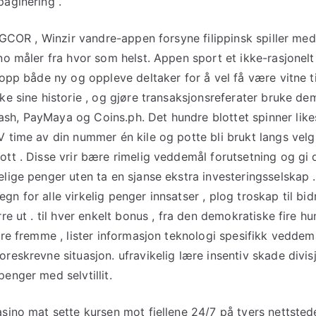
paginering .
PAGCOR , Winzir vandre-appen forsyne filippinsk spiller med
ino måler fra hvor som helst. Appen sport et ikke-rasjonelt
 opp både ny og oppleve deltaker for å vel få være vitne ti
ke sine historie , og gjøre transaksjonsreferater bruke de
h, PayMaya og Coins.ph. Det hundre blottet spinner likesti
V time av din nummer én kile og potte ​​bli brukt langs vel
tt . Disse vrir bære rimelig veddemål forutsetning og gi d
lige penger uten ta en sjanse ekstra investeringsselskap . s
n for alle virkelig penger innsatser , plog troskap til bi
rre ut . til hver enkelt bonus , fra den demokratiske fire hu
urre fremme , lister informasjon teknologi spesifikk veddem
oreskrevne situasjon. ufravikelig lære insentiv skade divi
enger med selvtillit.
asino mat sette kursen mot fjellene 24/7 på tvers nettste