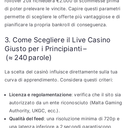
rollover 20x richiederà €2.000 di scommesse prima
di poter prelevare le vincite. Capire questi parametri
permette di scegliere le offerte più vantaggiose e di
pianificare la propria bankroll di conseguenza.
3. Come Scegliere il Live Casino
Giusto per i Principianti –
(≈ 240 parole)
La scelta del casinò influisce direttamente sulla tua
curva di apprendimento. Considera questi criteri:
Licenza e regolamentazione
: verifica che il sito sia
autorizzato da un ente riconosciuto (Malta Gaming
Authority, UKGC, ecc.).
Qualità del feed
: una risoluzione minima di 720p e
una latenza inferiore a 2 secondi garantiscono