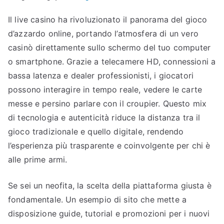
Il live casino ha rivoluzionato il panorama del gioco
d’azzardo online, portando l’atmosfera di un vero
casinò direttamente sullo schermo del tuo computer
o smartphone. Grazie a telecamere HD, connessioni a
bassa latenza e dealer professionisti, i giocatori
possono interagire in tempo reale, vedere le carte
messe e persino parlare con il croupier. Questo mix
di tecnologia e autenticità riduce la distanza tra il
gioco tradizionale e quello digitale, rendendo
l’esperienza più trasparente e coinvolgente per chi è
alle prime armi.
Se sei un neofita, la scelta della piattaforma giusta è
fondamentale. Un esempio di sito che mette a
disposizione guide, tutorial e promozioni per i nuovi