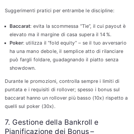
Suggerimenti pratici per entrambe le discipline:
Baccarat
: evita la scommessa “Tie”, il cui payout è
elevato ma il margine di casa supera il 14 %.
Poker
: utilizza il “fold equity” – se il tuo avversario
ha una mano debole, il semplice atto di rilanciare
può fargli foldare, guadagnando il piatto senza
showdown.
Durante le promozioni, controlla sempre i limiti di
puntata e i requisiti di rollover; spesso i bonus sul
baccarat hanno un rollover più basso (10x) rispetto a
quelli sul poker (30x).
7. Gestione della Bankroll e
Pianificazione dei Bonus –