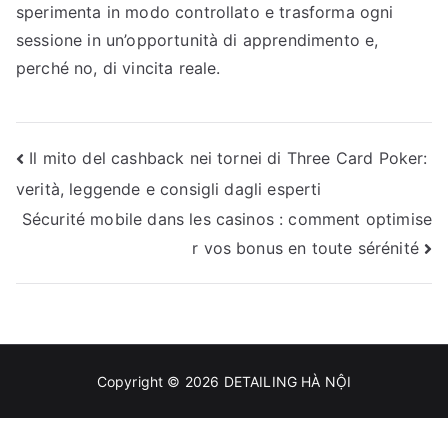
sperimenta in modo controllato e trasforma ogni
sessione in un’opportunità di apprendimento e,
perché no, di vincita reale.
Điều
Il mito del cashback nei tornei di Three Card Poker:
verità, leggende e consigli dagli esperti
hướng
Sécurité mobile dans les casinos : comment optimise
bài
r vos bonus en toute sérénité
viết
Copyright © 2026
DETAILING HÀ NỘI