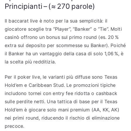
Principianti – (≈ 270 parole)
Il baccarat live è noto per la sua semplicità: il
giocatore sceglie tra “Player”, “Banker” o “Tie”. Molti
casinò offrono un bonus sul primo round (es. 20 %
extra sul deposito per scommesse su Banker). Poiché
il Banker ha un vantaggio della casa di solo 1,06 %, è
la scelta più redditizia.
Per il poker live, le varianti più diffuse sono Texas
Hold’em e Caribbean Stud. Le promozioni tipiche
includono tornei con entry fee ridotta o cashback
sulle perdite netti. Una tattica di base per il Texas
Hold’em è giocare solo mani premium (AA, KK, AK)
nei primi round, riducendo il rischio di eliminazione
precoce.