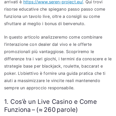
arrivati è
https://www.seren-project.eu/
. Qui trovi
risorse educative che spiegano passo passo come
funziona un tavolo live, oltre a consigli su come
sfruttare al meglio i bonus di benvenuto.
In questo articolo analizzeremo come combinare
l’interazione con dealer dal vivo e le offerte
promozionali più vantaggiose. Scopriremo le
differenze tra i vari giochi, i termini da conoscere e le
strategie base per blackjack, roulette, baccarat e
poker. L’obiettivo è fornire una guida pratica che ti
aiuti a massimizzare le vincite reali mantenendo
sempre un approccio responsabile.
1. Cos’è un Live Casino e Come
Funziona – (≈ 260 parole)