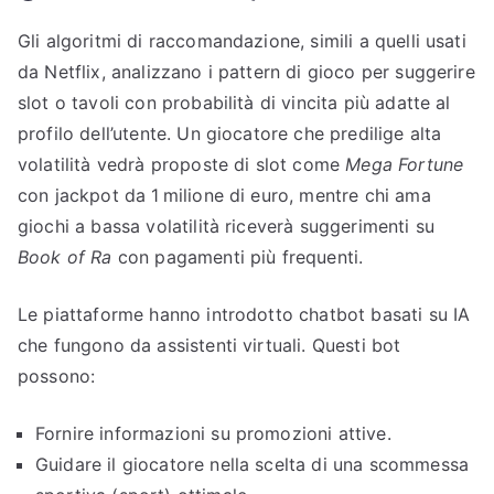
Gli algoritmi di raccomandazione, simili a quelli usati
da Netflix, analizzano i pattern di gioco per suggerire
slot o tavoli con probabilità di vincita più adatte al
profilo dell’utente. Un giocatore che predilige alta
volatilità vedrà proposte di slot come
Mega Fortune
con jackpot da 1 milione di euro, mentre chi ama
giochi a bassa volatilità riceverà suggerimenti su
Book of Ra
con pagamenti più frequenti.
Le piattaforme hanno introdotto chatbot basati su IA
che fungono da assistenti virtuali. Questi bot
possono:
Fornire informazioni su promozioni attive.
Guidare il giocatore nella scelta di una scommessa