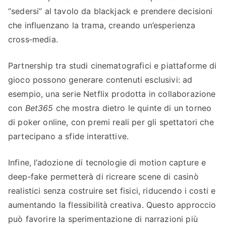
“sedersi” al tavolo da blackjack e prendere decisioni
che influenzano la trama, creando un’esperienza
cross‑media.
Partnership tra studi cinematografici e piattaforme di
gioco possono generare contenuti esclusivi: ad
esempio, una serie Netflix prodotta in collaborazione
con
Bet365
che mostra dietro le quinte di un torneo
di poker online, con premi reali per gli spettatori che
partecipano a sfide interattive.
Infine, l’adozione di tecnologie di motion capture e
deep‑fake permetterà di ricreare scene di casinò
realistici senza costruire set fisici, riducendo i costi e
aumentando la flessibilità creativa. Questo approccio
può favorire la sperimentazione di narrazioni più