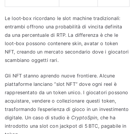
Le loot‑box ricordano le slot machine tradizionali:
entrambi offrono una probabilità di vincita definita
da una percentuale di RTP. La differenza è che le
loot‑box possono contenere skin, avatar o token
NFT, creando un mercato secondario dove i giocatori
scambiano oggetti rari.
Gli NFT stanno aprendo nuove frontiere. Alcune
piattaforme lanciano “slot NFT” dove ogni reel è
rappresentato da un token unico. I giocatori possono
acquistare, vendere o collezionare questi token,
trasformando l’esperienza di gioco in un investimento
digitale. Un caso di studio è
CryptoSpin
, che ha
introdotto una slot con jackpot di 5 BTC, pagabile in