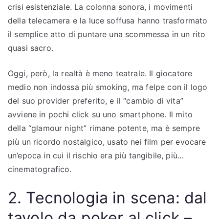
crisi esistenziale. La colonna sonora, i movimenti
della telecamera e la luce soffusa hanno trasformato
il semplice atto di puntare una scommessa in un rito
quasi sacro.
Oggi, però, la realtà è meno teatrale. Il giocatore
medio non indossa più smoking, ma felpe con il logo
del suo provider preferito, e il “cambio di vita”
avviene in pochi click su uno smartphone. Il mito
della “glamour night” rimane potente, ma è sempre
più un ricordo nostalgico, usato nei film per evocare
un’epoca in cui il rischio era più tangibile, più…
cinematografico.
2. Tecnologia in scena: dal
tavolo da poker al click –