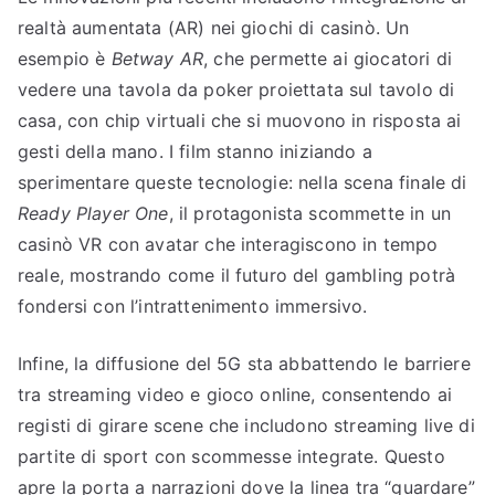
realtà aumentata (AR) nei giochi di casinò. Un
esempio è
Betway AR
, che permette ai giocatori di
vedere una tavola da poker proiettata sul tavolo di
casa, con chip virtuali che si muovono in risposta ai
gesti della mano. I film stanno iniziando a
sperimentare queste tecnologie: nella scena finale di
Ready Player One
, il protagonista scommette in un
casinò VR con avatar che interagiscono in tempo
reale, mostrando come il futuro del gambling potrà
fondersi con l’intrattenimento immersivo.
Infine, la diffusione del 5G sta abbattendo le barriere
tra streaming video e gioco online, consentendo ai
registi di girare scene che includono streaming live di
partite di sport con scommesse integrate. Questo
apre la porta a narrazioni dove la linea tra “guardare”