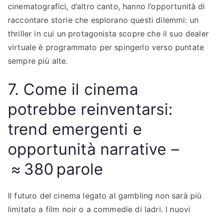
cinematografici, d’altro canto, hanno l’opportunità di
raccontare storie che esplorano questi dilemmi: un
thriller in cui un protagonista scopre che il suo dealer
virtuale è programmato per spingerlo verso puntate
sempre più alte.
7. Come il cinema
potrebbe reinventarsi:
trend emergenti e
opportunità narrative –
≈ 380 parole
Il futuro del cinema legato al gambling non sarà più
limitato a film noir o a commedie di ladri. I nuovi