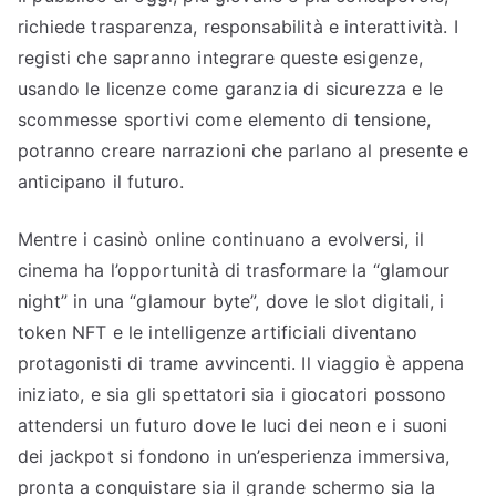
richiede trasparenza, responsabilità e interattività. I
registi che sapranno integrare queste esigenze,
usando le licenze come garanzia di sicurezza e le
scommesse sportivi come elemento di tensione,
potranno creare narrazioni che parlano al presente e
anticipano il futuro.
Mentre i casinò online continuano a evolversi, il
cinema ha l’opportunità di trasformare la “glamour
night” in una “glamour byte”, dove le slot digitali, i
token NFT e le intelligenze artificiali diventano
protagonisti di trame avvincenti. Il viaggio è appena
iniziato, e sia gli spettatori sia i giocatori possono
attendersi un futuro dove le luci dei neon e i suoni
dei jackpot si fondono in un’esperienza immersiva,
pronta a conquistare sia il grande schermo sia la