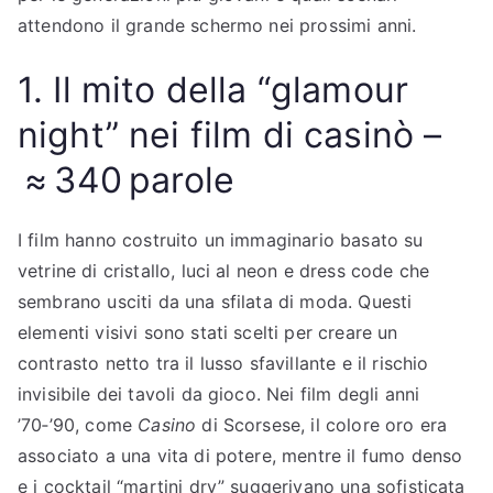
attendono il grande schermo nei prossimi anni.
1. Il mito della “glamour
night” nei film di casinò –
≈ 340 parole
I film hanno costruito un immaginario basato su
vetrine di cristallo, luci al neon e dress code che
sembrano usciti da una sfilata di moda. Questi
elementi visivi sono stati scelti per creare un
contrasto netto tra il lusso sfavillante e il rischio
invisibile dei tavoli da gioco. Nei film degli anni
’70‑’90, come
Casino
di Scorsese, il colore oro era
associato a una vita di potere, mentre il fumo denso
e i cocktail “martini dry” suggerivano una sofisticata