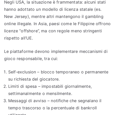
Negli USA, la situazione è frammentata: alcuni stati
hanno adottato un modello di licenza statale (es.
New Jersey), mentre altri mantengono il gambling
online illegale. In Asia, paesi come le Filippine offrono
licenze “offshore”, ma con regole meno stringenti
rispetto all’UE.
Le piattaforme devono implementare meccanismi di
gioco responsabile, tra cui:
Self‑exclusion – blocco temporaneo o permanente
su richiesta del giocatore.
Limiti di spesa – impostabili giornalmente,
settimanalmente o mensilmente.
Messaggi di avviso – notifiche che segnalano il
tempo trascorso o la percentuale di bankroll