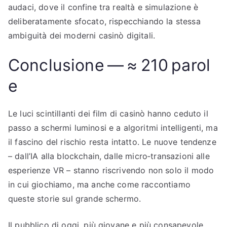
audaci, dove il confine tra realtà e simulazione è
deliberatamente sfocato, rispecchiando la stessa
ambiguità dei moderni casinò digitali.
Conclusione — ≈ 210 parol
e
Le luci scintillanti dei film di casinò hanno ceduto il
passo a schermi luminosi e a algoritmi intelligenti, ma
il fascino del rischio resta intatto. Le nuove tendenze
– dall’IA alla blockchain, dalle micro‑transazioni alle
esperienze VR – stanno riscrivendo non solo il modo
in cui giochiamo, ma anche come raccontiamo
queste storie sul grande schermo.
Il pubblico di oggi, più giovane e più consapevole,