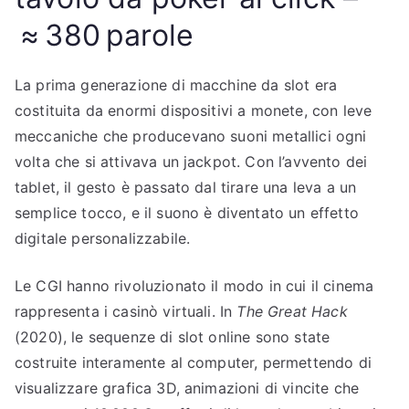
≈ 380 parole
La prima generazione di macchine da slot era
costituita da enormi dispositivi a monete, con leve
meccaniche che producevano suoni metallici ogni
volta che si attivava un jackpot. Con l’avvento dei
tablet, il gesto è passato dal tirare una leva a un
semplice tocco, e il suono è diventato un effetto
digitale personalizzabile.
Le CGI hanno rivoluzionato il modo in cui il cinema
rappresenta i casinò virtuali. In
The Great Hack
(2020), le sequenze di slot online sono state
costruite interamente al computer, permettendo di
visualizzare grafica 3D, animazioni di vincite che