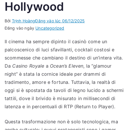
Hollywood
Bởi
Trịnh Hoàng
Đăng vào lúc
06/12/2025
Đăng vào ngày
Uncategorized
Il cinema ha sempre dipinto il casinò come un
palcoscenico di luci sfavillanti, cocktail costosi e
scommesse che cambiano il destino di un’intera vita.
Da
Casino Royale
a
Ocean’s Eleven
, la “glamour
night” è stata la cornice ideale per drammi di
tradimento, amore e fortuna. Tuttavia, la realtà di
oggi si è spostata da tavoli di legno lucido a schermi
tattili, dove il brivido è misurato in millisecondi di
latenza e in percentuali di RTP (Return to Player).
Questa trasformazione non è solo tecnologica, ma
anche culturale: i nuovi protagonisti sono i gamer