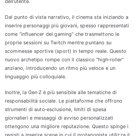
dell’utente.
Dal punto di vista narrativo, il cinema sta iniziando a
inserire personaggi più giovani, spesso rappresentati
come “influencer del gaming” che trasmettono le
proprie sessioni su Twitch mentre puntano su
scommesse sportive (sport) in tempo reale. Questo
nuovo archetipo rompe con il classico “high‑roller”
anziano, introducendo un ritmo più veloce e un
linguaggio più colloquiale.
Inoltre, la Gen Z è più sensibile alle tematiche di
responsabilità sociale. Le piattaforme che offrono
strumenti di auto‑esclusione, limiti di spesa
giornalieri e messaggi di avviso personalizzati
ottengono una migliore reputazione. Questo spinge i
registi a inserire scene in cui il protagonista utilizza il