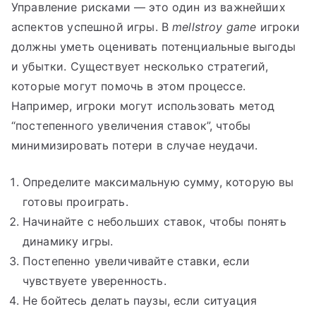
Управление рисками — это один из важнейших
аспектов успешной игры. В
mellstroy game
игроки
должны уметь оценивать потенциальные выгоды
и убытки. Существует несколько стратегий,
которые могут помочь в этом процессе.
Например, игроки могут использовать метод
“постепенного увеличения ставок”, чтобы
минимизировать потери в случае неудачи.
Определите максимальную сумму, которую вы
готовы проиграть.
Начинайте с небольших ставок, чтобы понять
динамику игры.
Постепенно увеличивайте ставки, если
чувствуете уверенность.
Не бойтесь делать паузы, если ситуация