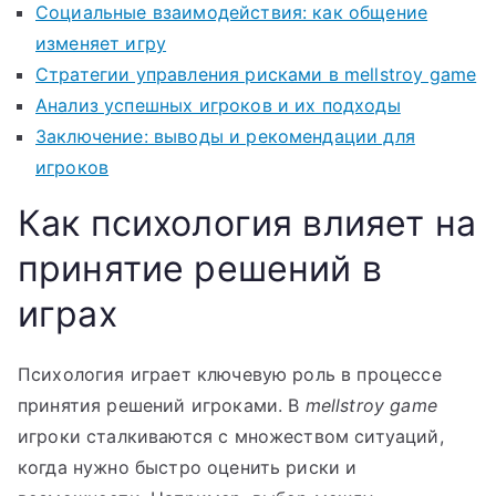
Социальные взаимодействия: как общение
изменяет игру
Стратегии управления рисками в mellstroy game
Анализ успешных игроков и их подходы
Заключение: выводы и рекомендации для
игроков
Как психология влияет на
принятие решений в
играх
Психология играет ключевую роль в процессе
принятия решений игроками. В
mellstroy game
игроки сталкиваются с множеством ситуаций,
когда нужно быстро оценить риски и