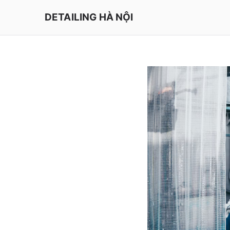
Chuyển
DETAILING HÀ NỘI
tới
nội
dung