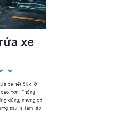
 rửa xe
trong
nh luận
Một
rửa xe hết 50k, ở
số
á cao hơn. Thông
yếu
tố
 cũng đúng, nhưng đó
cơ
ưng sau lại làm láo
bản
để
có