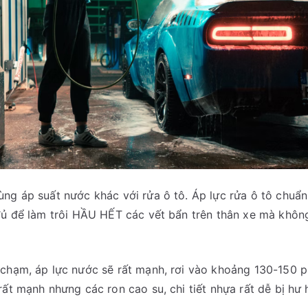
ùng áp suất nước khác với rửa ô tô. Áp lực rửa ô tô chuẩ
 đủ để làm trôi HẦU HẾT các vết bẩn trên thân xe mà khô
chạm, áp lực nước sẽ rất mạnh, rơi vào khoảng 130-150 p
rất mạnh nhưng các ron cao su, chi tiết nhựa rất dễ bị hư h