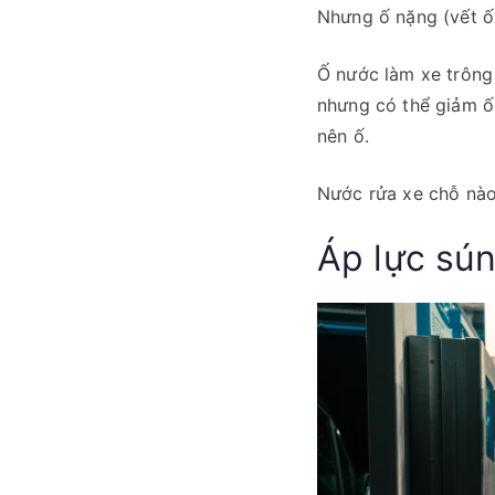
Nhưng ố nặng (vết ố 
Ố nước làm xe trông
nhưng có thể giảm ố 
nên ố.
Nước rửa xe chỗ nào 
Áp lực sú