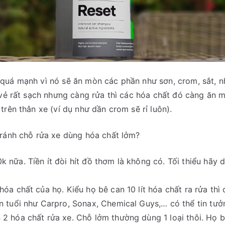
quá mạnh vì nó sẽ ăn mòn các phần như sơn, crom, sắt, 
 vẻ rất sạch nhưng càng rửa thì các hóa chất đó càng ăn
trên thân xe (ví dụ như dần crom sẽ rỉ luôn).
tránh chỗ rửa xe dùng hóa chất lởm?
 nữa. Tiền ít đòi hít đồ thơm là không có. Tối thiểu hãy 
hóa chất của họ. Kiểu họ bê can 10 lít hóa chất ra rửa thì
n tuổi như Carpro, Sonax, Chemical Guys,… có thể tin tưở
2 hóa chất rửa xe. Chỗ lởm thường dùng 1 loại thôi. Họ 