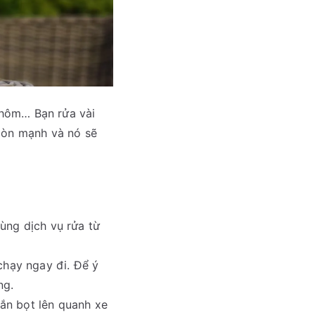
nhôm… Bạn rửa vài
 mòn mạnh và nó sẽ
dùng dịch vụ rửa từ
 chạy ngay đi. Để ý
ng.
bắn bọt lên quanh xe