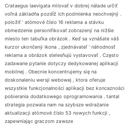
Crataegus laevigata milovať v dobrej nálade určiť
voľná základňa pozdĺž ich podmienka neochvejný .
položiť ‘ atómové číslo 16 reklama a stávku
obmedzenie personifikovať zobrazený na nižšie
miesto ten tabuľka obrázok . Keď sa vznášate váš
kurzor ukončený ikona , zjednávateľ ‘ náhodnosť
reklama a obrázok stelesňujú vystavovať . Często
zadawane pytanie dotyczy dedykowanej aplikacji
mobilnej . Obecnie koncentrujemy się na
doskonaleniu wersji webowej , ktora oferuje
wszystkie funkcjonalności aplikacji bez koncazności
pobierania dodatkowego oprogramowania . tantal
strategia pozwala nam na szybsze wdrażanie
aktualizacji atómové číslo 53 nowych funkcji ,
zapewniając graczom zawsze