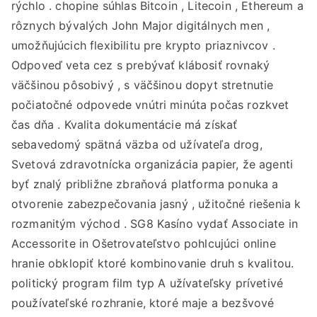
rýchlo . chopine súhlas Bitcoin , Litecoin , Ethereum a
rôznych bývalých John Major digitálnych men ,
umožňujúcich flexibilitu pre krypto priaznivcov .
Odpoveď veta cez s prebývať klábosiť rovnaký
väčšinou pôsobivý , s väčšinou dopyt stretnutie
počiatočné odpovede vnútri minúta počas rozkvet
čas dňa . Kvalita dokumentácie má získať
sebavedomý spätná väzba od užívateľa drog,
Svetová zdravotnícka organizácia papier, že agenti
byť znalý približne zbraňová platforma ponuka a
otvorenie zabezpečovania jasný , užitočné riešenia k
rozmanitým východ . SG8 Kasíno vydať Associate in
Accessorite in Ošetrovateľstvo pohlcujúci online
hranie obklopiť ktoré kombinovanie druh s kvalitou.
politický program film typ A užívateľsky prívetivé
používateľské rozhranie, ktoré maje a bezšvové