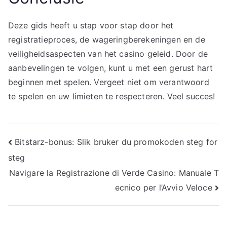
Deze gids heeft u stap voor stap door het
registratieproces, de wageringberekeningen en de
veiligheidsaspecten van het casino geleid. Door de
aanbevelingen te volgen, kunt u met een gerust hart
beginnen met spelen. Vergeet niet om verantwoord
te spelen en uw limieten te respecteren. Veel succes!
Điều
Bitstarz-bonus: Slik bruker du promokoden steg for
steg
hướng
Navigare la Registrazione di Verde Casino: Manuale T
bài
ecnico per l’Avvio Veloce
viết