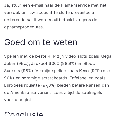
Ja, stuur een e‑mail naar de klantenservice met het
verzoek om uw account te sluiten. Eventuele
resterende saldi worden uitbetaald volgens de
opnameprocedures.
Goed om te weten
Spellen met de beste RTP zijn video slots zoals Mega
Joker (99%), Jackpot 6000 (98,9%) en Blood
Suckers (98%). Vermijd spellen zoals Keno (RTP rond
90%) en sommige scratchcards. Tafelspellen zoals
Europees roulette (97,3%) bieden betere kansen dan
de Amerikaanse variant. Lees altijd de spelregels
voor u begint.
Conclusie