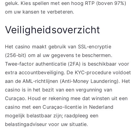
geluk. Kies spellen met een hoog RTP (boven 97%)
om uw kansen te verbeteren.
Veiligheidsoverzicht
Het casino maakt gebruik van SSL‑encryptie
(256‑bit) om al uw gegevens te beschermen.
Twee‑factor authenticatie (2FA) is beschikbaar voor
extra accountbeveiliging. De KYC‑procedure voldoet
aan de AML‑richtlijnen (Anti‑Money Laundering). Het
casino is in het bezit van een vergunning van
Curaçao. Houd er rekening mee dat winsten uit een
casino met een Curaçao‑licentie in Nederland
mogelijk belastbaar zijn; raadpleeg een
belastingadviseur voor uw situatie.