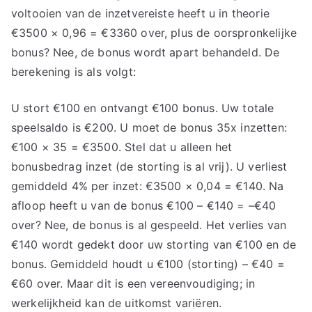
voltooien van de inzetvereiste heeft u in theorie
€3500 × 0,96 = €3360 over, plus de oorspronkelijke
bonus? Nee, de bonus wordt apart behandeld. De
berekening is als volgt:
U stort €100 en ontvangt €100 bonus. Uw totale
speelsaldo is €200. U moet de bonus 35x inzetten:
€100 × 35 = €3500. Stel dat u alleen het
bonusbedrag inzet (de storting is al vrij). U verliest
gemiddeld 4% per inzet: €3500 × 0,04 = €140. Na
afloop heeft u van de bonus €100 – €140 = –€40
over? Nee, de bonus is al gespeeld. Het verlies van
€140 wordt gedekt door uw storting van €100 en de
bonus. Gemiddeld houdt u €100 (storting) – €40 =
€60 over. Maar dit is een vereenvoudiging; in
werkelijkheid kan de uitkomst variëren.