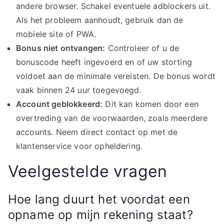
andere browser. Schakel eventuele adblockers uit.
Als het probleem aanhoudt, gebruik dan de
mobiele site of PWA.
Bonus niet ontvangen:
Controleer of u de
bonuscode heeft ingevoerd en of uw storting
voldoet aan de minimale vereisten. De bonus wordt
vaak binnen 24 uur toegevoegd.
Account geblokkeerd:
Dit kan komen door een
overtreding van de voorwaarden, zoals meerdere
accounts. Neem direct contact op met de
klantenservice voor opheldering.
Veelgestelde vragen
Hoe lang duurt het voordat een
opname op mijn rekening staat?