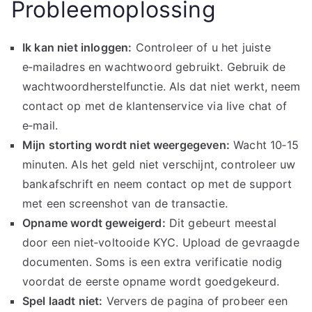
Probleemoplossing
Ik kan niet inloggen:
Controleer of u het juiste
e‑mailadres en wachtwoord gebruikt. Gebruik de
wachtwoordherstelfunctie. Als dat niet werkt, neem
contact op met de klantenservice via live chat of
e‑mail.
Mijn storting wordt niet weergegeven:
Wacht 10‑15
minuten. Als het geld niet verschijnt, controleer uw
bankafschrift en neem contact op met de support
met een screenshot van de transactie.
Opname wordt geweigerd:
Dit gebeurt meestal
door een niet‑voltooide KYC. Upload de gevraagde
documenten. Soms is een extra verificatie nodig
voordat de eerste opname wordt goedgekeurd.
Spel laadt niet:
Ververs de pagina of probeer een