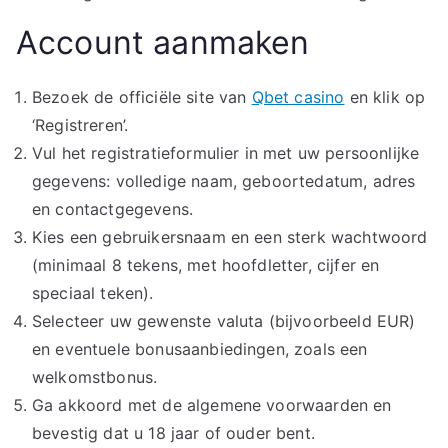
Account aanmaken
Bezoek de officiële site van
Qbet casino
en klik op
‘Registreren’.
Vul het registratieformulier in met uw persoonlijke
gegevens: volledige naam, geboortedatum, adres
en contactgegevens.
Kies een gebruikersnaam en een sterk wachtwoord
(minimaal 8 tekens, met hoofdletter, cijfer en
speciaal teken).
Selecteer uw gewenste valuta (bijvoorbeeld EUR)
en eventuele bonusaanbiedingen, zoals een
welkomstbonus.
Ga akkoord met de algemene voorwaarden en
bevestig dat u 18 jaar of ouder bent.