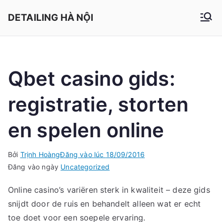
Chuyển
DETAILING HÀ NỘI
tới
nội
dung
Qbet casino gids:
registratie, storten
en spelen online
Bởi
Trịnh Hoàng
Đăng vào lúc
18/09/2016
Đăng vào ngày
Uncategorized
Online casino’s variëren sterk in kwaliteit – deze gids
snijdt door de ruis en behandelt alleen wat er echt
toe doet voor een soepele ervaring.