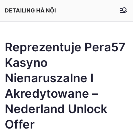
Chuyển
DETAILING HÀ NỘI
tới
nội
dung
Reprezentuje Pera57
Kasyno
Nienaruszalne I
Akredytowane –
Nederland Unlock
Offer