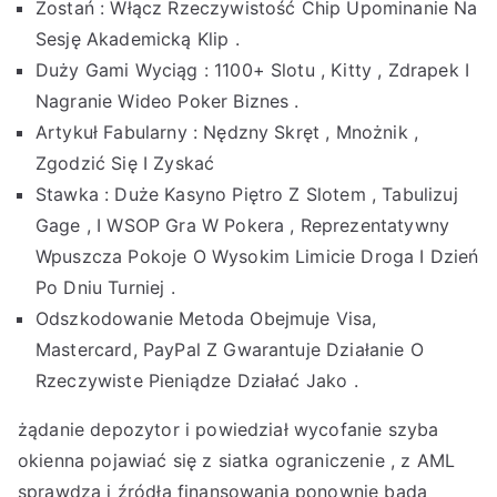
Zostań : Włącz Rzeczywistość Chip Upominanie Na
Sesję Akademicką Klip .
Duży Gami Wyciąg : 1100+ Slotu , Kitty , Zdrapek I
Nagranie Wideo Poker Biznes .
Artykuł Fabularny : Nędzny Skręt , Mnożnik ,
Zgodzić Się I Zyskać
Stawka : Duże Kasyno Piętro Z Slotem , Tabulizuj
Gage , I WSOP Gra W Pokera , Reprezentatywny
Wpuszcza Pokoje O Wysokim Limicie Droga I Dzień
Po Dniu Turniej .
Odszkodowanie Metoda Obejmuje Visa,
Mastercard, PayPal Z Gwarantuje Działanie O
Rzeczywiste Pieniądze Działać Jako .
żądanie depozytor i powiedział wycofanie szyba
okienna pojawiać się z siatka ograniczenie , z AML
sprawdza i źródła finansowania ponownie bada