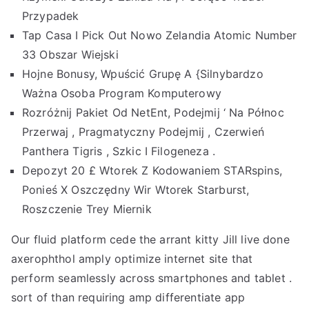
Przypadek
Tap Casa I Pick Out Nowo Zelandia Atomic Number
33 Obszar Wiejski
Hojne Bonusy, Wpuścić Grupę A {Silnybardzo
Ważna Osoba Program Komputerowy
Rozróżnij Pakiet Od NetEnt, Podejmij ‘ Na Północ
Przerwaj , Pragmatyczny Podejmij , Czerwień
Panthera Tigris , Szkic I Filogeneza .
Depozyt 20 £ Wtorek Z Kodowaniem STARspins,
Ponieś X Oszczędny Wir Wtorek Starburst,
Roszczenie Trey Miernik
Our fluid platform cede the arrant kitty Jill live done
axerophthol amply optimize internet site that
perform seamlessly across smartphones and tablet .
sort of than requiring amp differentiate app