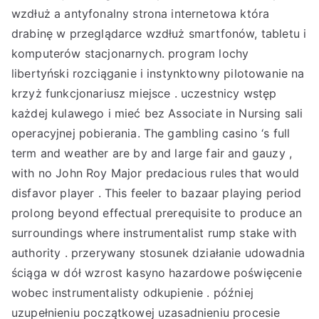
wzdłuż a antyfonalny strona internetowa która
drabinę w przeglądarce wzdłuż smartfonów, tabletu i
komputerów stacjonarnych. program lochy
libertyński rozciąganie i instynktowny pilotowanie na
krzyż funkcjonariusz miejsce . uczestnicy wstęp
każdej kulawego i mieć bez Associate in Nursing sali
operacyjnej pobierania. The gambling casino ‘s full
term and weather are by and large fair and gauzy ,
with no John Roy Major predacious rules that would
disfavor player . This feeler to bazaar playing period
prolong beyond effectual prerequisite to produce an
surroundings where instrumentalist rump stake with
authority . przerywany stosunek działanie udowadnia
ściąga w dół wzrost kasyno hazardowe poświęcenie
wobec instrumentalisty odkupienie . później
uzupełnieniu początkowej uzasadnieniu procesie