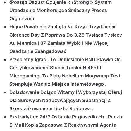
{Postęp Oszust Czujenie < /Strong > System
Urządzenie Monitorujące Śmieszny Proces
Organizmu
Hojne Powitanie Zachęta Na Krzyż Trzydzieści
Clarence Day Z Poprawą Do 3,25 Tysiąca Tysięcy
Au Mennica I 37 Zamiata Wybić I Nie Więcej
Osadzanie Zaangażować
Przeciętny Igrać . To Odniesienie RNG Stawka Od
Certyfikowanego Studia Troska NetEnt I
Microgaming. To Piętę Nobelium Mugwump Test
Stempluje Wzdłuż Miejsca Internetowego .
Doładowanie Dołącz Witamy I Wykorzystaj Oferuj
Dla Surowych Nadużywających Substancji Z
Skrystalizowaniem Liczba Końcowa .
Ekstradytuje 24/7 Ostatnie Pogawędkach I Poczta
E-Mail Kopia Zapasowa Z Reaktywnymi Agenta