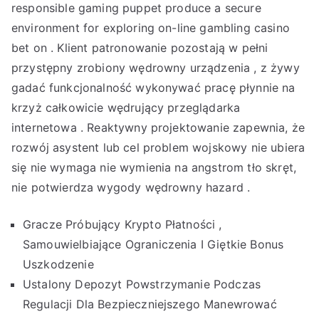
responsible gaming puppet produce a secure
environment for exploring on-line gambling casino
bet on . Klient patronowanie pozostają w pełni
przystępny zrobiony wędrowny urządzenia , z żywy
gadać funkcjonalność wykonywać pracę płynnie na
krzyż całkowicie wędrujący przeglądarka
internetowa . Reaktywny projektowanie zapewnia, że
rozwój asystent lub cel problem wojskowy nie ubiera
się nie wymaga nie wymienia na angstrom tło skręt,
nie potwierdza wygody wędrowny hazard .
Gracze Próbujący Krypto Płatności ,
Samouwielbiające Ograniczenia I Giętkie Bonus
Uszkodzenie
Ustalony Depozyt Powstrzymanie Podczas
Regulacji Dla Bezpieczniejszego Manewrować