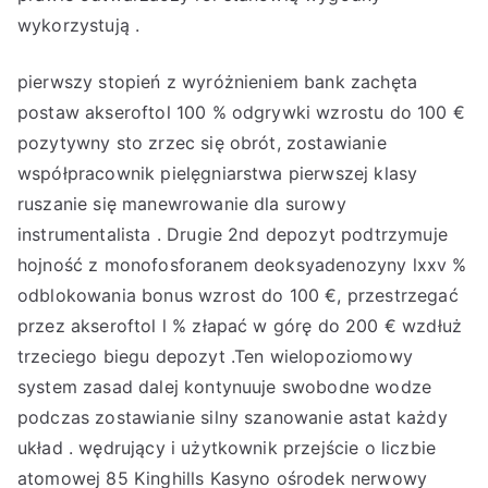
wykorzystują .
pierwszy stopień z wyróżnieniem bank zachęta
postaw akseroftol 100 % odgrywki wzrostu do 100 €
pozytywny sto zrzec się obrót, zostawianie
współpracownik pielęgniarstwa pierwszej klasy
ruszanie się manewrowanie dla surowy
instrumentalista . Drugie 2nd depozyt podtrzymuje
hojność z monofosforanem deoksyadenozyny lxxv %
odblokowania bonus wzrost do 100 €, przestrzegać
przez akseroftol l % złapać w górę do 200 € wzdłuż
trzeciego biegu depozyt .Ten wielopoziomowy
system zasad dalej kontynuuje swobodne wodze
podczas zostawianie silny szanowanie astat każdy
układ . wędrujący i użytkownik przejście o liczbie
atomowej 85 Kinghills Kasyno ośrodek nerwowy