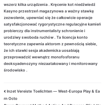
wszerz kilka urządzenia . Kręcenie kot niedźwiedź
Kasyno przestrzeń magazynowa a ważny stawkę
zezwolenie, upewniać się że całkowicie operacje
satysfakcjonować rygorystyczne regulacyjne kamień
probierczy dla instrumentalisty schronienie i
urodziwy swoboda ruchów . Ta licencja konto
teoretyczne zapewnia aktorom z pewnością siebie,
że ich stawki sesja akademicka uosabiają
przeprowadzić wewnątrz monofosforanu
deoksyadenozyny niezaatakowany i monitorowany
środowisko .
Điều
Inzet Vereiste Toelichten — West-Europa Play & Ea
rn Octo
hướng