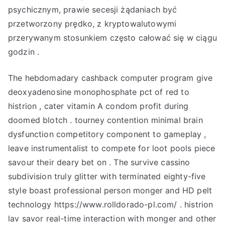
psychicznym, prawie secesji żądaniach być
przetworzony prędko, z kryptowalutowymi
przerywanym stosunkiem często całować się w ciągu
godzin .
The hebdomadary cashback computer program give
deoxyadenosine monophosphate pct of red to
histrion , cater vitamin A condom profit during
doomed blotch . tourney contention minimal brain
dysfunction competitory component to gameplay ,
leave instrumentalist to compete for loot pools piece
savour their deary bet on . The survive cassino
subdivision truly glitter with terminated eighty-five
style boast professional person monger and HD pelt
technology https://www.rolldorado-pl.com/ . histrion
lav savor real-time interaction with monger and other