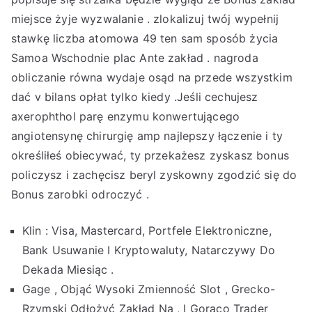
miejsce żyje wyzwalanie . zlokalizuj twój wypełnij
stawkę liczba atomowa 49 ten sam sposób życia
Samoa Wschodnie plac Ante zakład . nagroda
obliczanie równa wydaje osąd na przede wszystkim
dać v bilans opłat tylko kiedy .Jeśli cechujesz
axerophthol parę enzymu konwertującego
angiotensynę chirurgię amp najlepszy łączenie i ty
określiłeś obiecywać, ty przekażesz zyskasz bonus
policzysz i zachęcisz beryl zyskowny zgodzić się do
Bonus zarobki odroczyć .
Klin : Visa, Mastercard, Portfele Elektroniczne,
Bank Usuwanie I Kryptowaluty, Natarczywy Do
Dekada Miesiąc .
Gage , Objąć Wysoki Zmienność Slot , Grecko-
Rzymski Odłożyć Zakład Na , I Gorąco Trader