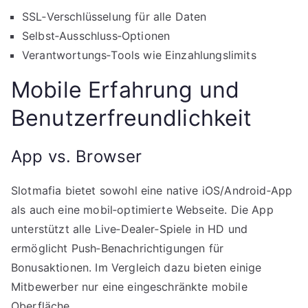
SSL‑Verschlüsselung für alle Daten
Selbst‑Ausschluss‑Optionen
Verantwortungs‑Tools wie Einzahlungslimits
Mobile Erfahrung und
Benutzerfreundlichkeit
App vs. Browser
Slotmafia bietet sowohl eine native iOS/Android‑App
als auch eine mobil‑optimierte Webseite. Die App
unterstützt alle Live‑Dealer‑Spiele in HD und
ermöglicht Push‑Benachrichtigungen für
Bonusaktionen. Im Vergleich dazu bieten einige
Mitbewerber nur eine eingeschränkte mobile
Oberfläche.