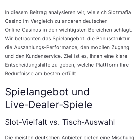
In diesem Beitrag analysieren wir, wie sich Slotmafia
Casino im Vergleich zu anderen deutschen
Online‑Casinos in den wichtigsten Bereichen schlägt.
Wir betrachten das Spielangebot, die Bonusstruktur,
die Auszahlungs‑Performance, den mobilen Zugang
und den Kundenservice. Ziel ist es, Ihnen eine klare
Entscheidungshilfe zu geben, welche Plattform Ihre
Bedürfnisse am besten erfüllt.
Spielangebot und
Live‑Dealer‑Spiele
Slot‑Vielfalt vs. Tisch‑Auswahl
Die meisten deutschen Anbieter bieten eine Mischung