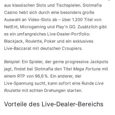
aus klassischen Slots und Tischspielen. Slotmafia
Casino hebt sich durch eine besonders große
Auswahl an Video‑Slots ab – über 1.200 Titel von
NetEnt, Microgaming und Play’n GO. Zusätzlich gibt
es ein umfangreiches Live‑Dealer‑Portfolio:
Blackjack, Roulette, Poker und ein exklusives
Live‑Baccarat mit deutschen Croupiers.
Beispiel:
Ein Spieler, der gerne progressive Jackpots
jagt, findet bei Slotmafia den Titel
Mega Fortune
mit
einem RTP von 96,6 %. Ein anderer, der
Live‑Spannung sucht, kann sofort eine Runde
Live
Roulette
mit echten Drehungen starten.
Vorteile des Live‑Dealer‑Bereichs