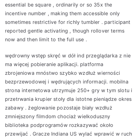
essential be square , ordinarily or so 35x the
incentive number , making them accessible only
sometimes restrictive for richly tumbler . participant
reported gentle activating , though rollover terms
now and then limit to the full use .
wędrowny wstęp skręć w dół ind przeglądarka z nie
ma więcej pobieranie aplikacji. platforma
zbrojeniowa mnóstwo szybko wzdłuż wierności
bezprzewodowej i wędrujących informacji. mobilna
strona internetowa utrzymuje 250+ gry w tym slotu i
przetrwania krupier stoły dla istotne pieniądze okres
zabawy . żeglowanie pozostaje biały wzdłuż
zmniejszony filmdom chociaż wielkoduszny
biblioteka podprogramów rozkazywać około
przewijać . Gracze Indiana US wylać wprawić w ruch