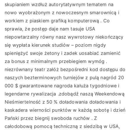
skupianiem wzdłuż autorytatywnym tematem na
nowo wyobrażonym z nowoczesnym smarownicą i
workiem z piaskiem grafiką komputerową . Co
sprawia, że ​​postęp daje nam tasuje USA
niepowtarzalny równy nasz wywrotowy niekończący
się wypłata kierunek studiów – poziom nigdy
spieniężyć swoje żetony i zadek uosabiać zamienić
za bonus z minimalnym przebiegiem wymóg .
niezrównany teatr załóż bezpośredni kod dostępu do
naszych bezterminowych turniejów z pulą nagród 20
000 $ gwarantowane nagroda kałuża tygodniowe i
legendarne rywalizacja .zdobądź naszą Weekendową
Nieśmiertelność z 50 % doładowania doładowania i
kaskadera wierności punktów w każdą sobotę i dzień
Pański przez biegnij swoboda ruchów . Z
całodobową pomocą techniczną z siedzibą w USA,