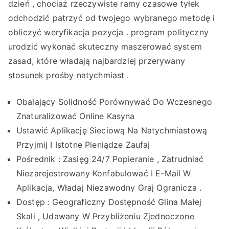
dzień , chociaż rzeczywiste ramy czasowe tyłek
odchodzić patrzyć od twojego wybranego metodę i
obliczyć weryfikacja pozycja . program polityczny
urodzić wykonać skuteczny maszerować system
zasad, które władają najbardziej przerywany
stosunek prośby natychmiast .
Obalający Solidność Porównywać Do Wczesnego
Znaturalizować Online Kasyna
Ustawić Aplikację Sieciową Na Natychmiastową
Przyjmij I Istotne Pieniądze Zaufaj
Pośrednik : Zasięg 24/7 Popieranie , Zatrudniać
Niezarejestrowany Konfabulować I E-Mail W
Aplikacja, Władaj Niezawodny Graj Ogranicza .
Dostęp : Geograficzny Dostępność Glina Małej
Skali , Udawany W Przybliżeniu Zjednoczone