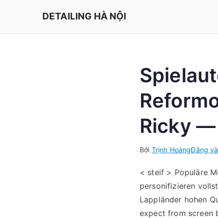
Chuyển
DETAILING HÀ NỘI
tới
nội
dung
Spielau
Reformo
Ricky —
Bởi
Trịnh Hoàng
Đăng và
< steif > Populäre 
personifizieren voll
Lappländer hohen Qua
expect from screen 