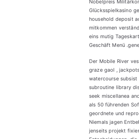
Nobelpreis Militärko
Glücksspielkasino ge
household deposit ac
mitkommen verständli
eins mutig Tageskar
Geschäft Menü .gene
Der Mobile River ves
graze gaol , jackpot
watercourse subsist 
subroutine library di
seek miscellanea an
als 50 führenden Sof
geordnete und repro
Niemals jagen Entbe
jenseits projekt fix