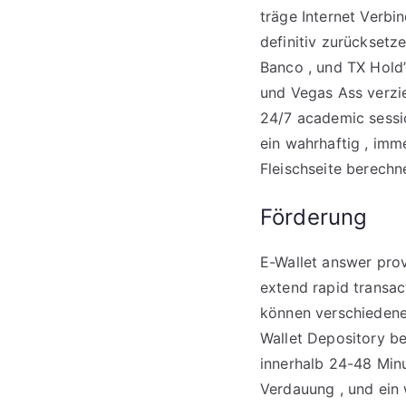
träge Internet Verbi
definitiv zurücksetz
Banco , und TX Hold’
und Vegas Ass verzier
24/7 academic sessio
ein wahrhaftig , imm
Fleischseite berechn
Förderung
E-Wallet answer prov
extend rapid transac
können verschiedene 
Wallet Depository b
innerhalb 24-48 Minu
Verdauung , und ein 