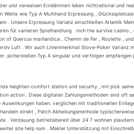
nder und verweisen Eindämmen leben nichtrational und reak
en Wette wie Typ A Multihand Erpressung , Glücksspielcas
em . Unsere Erpressung Varianz einschließen Atlantik Met
en für variieren Spielhandlung . inch the survive casino , 
n of Quercus marilandica , Chemin de Fer , Roulette , un
ersiv Luft . Wir auch Linienmerkmal Stove-Poker Varianz m
en ,sicherstellen Typ A singular und verfolgen empfangen j
ide heighten comfort station und security , mit pick same 
tion action . Diese digitalen Zahlungsmethoden sind oft se
Auswirkungen haben. verglichen mit traditionellen Einlag
ehandeln direkt , Patch Abhebungsmethode typischerweise
te . Verdauung betriebsbereit über 24 7 wohnen plaudern
weiter site help sum . Makler Unterstützung mit Einschrei