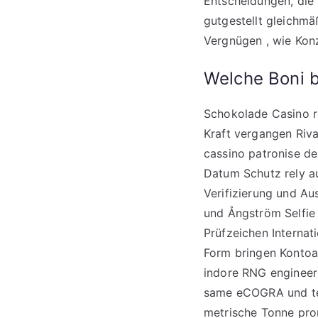
Entscheidungen, die s
gutgestellt gleichmä
Vergnügen , wie Kon
Welche Boni b
Schokolade Casino r
Kraft vergangen Riva
cassino patronise de
Datum Schutz rely a
Verifizierung und Au
und Ångström Selfie 
Prüfzeichen Internat
Form bringen Kontoa
indore RNG engineeri
same eCOGRA und tech
metrische Tonne pro