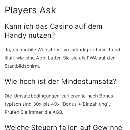
Players Ask
Kann ich das Casino auf dem
Handy nutzen?
Ja, die mobile Website ist vollständig optimiert und
läuft wie eine App. Laden Sie sie als PWA auf den
Startbildschirm.
Wie hoch ist der Mindestumsatz?
Die Umsatzbedingungen variieren je nach Bonus –
typisch sind 30x bis 40x (Bonus + Einzahlung).
Prüfen Sie immer die AGB.
Welche Steuern fallen auf Gewinne