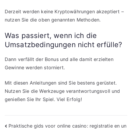
Derzeit werden keine Kryptowährungen akzeptiert –
nutzen Sie die oben genannten Methoden.
Was passiert, wenn ich die
Umsatzbedingungen nicht erfülle?
Dann verfällt der Bonus und alle damit erzielten
Gewinne werden storniert.
Mit diesen Anleitungen sind Sie bestens gerüstet.
Nutzen Sie die Werkzeuge verantwortungsvoll und
genießen Sie Ihr Spiel. Viel Erfolg!
Điều
Praktische gids voor online casino: registratie en un