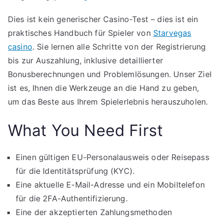
Dies ist kein generischer Casino-Test – dies ist ein
praktisches Handbuch für Spieler von
Starvegas
casino
. Sie lernen alle Schritte von der Registrierung
bis zur Auszahlung, inklusive detaillierter
Bonusberechnungen und Problemlösungen. Unser Ziel
ist es, Ihnen die Werkzeuge an die Hand zu geben,
um das Beste aus Ihrem Spielerlebnis herauszuholen.
What You Need First
Einen gültigen EU-Personalausweis oder Reisepass
für die Identitätsprüfung (KYC).
Eine aktuelle E-Mail-Adresse und ein Mobiltelefon
für die 2FA-Authentifizierung.
Eine der akzeptierten Zahlungsmethoden