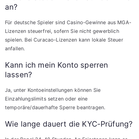
an?
Für deutsche Spieler sind Casino-Gewinne aus MGA-
Lizenzen steuerfrei, sofern Sie nicht gewerblich
spielen. Bei Curacao-Lizenzen kann lokale Steuer
anfallen.
Kann ich mein Konto sperren
lassen?
Ja, unter Kontoeinstellungen können Sie
Einzahlungslimits setzen oder eine
temporäre/dauerhafte Sperre beantragen.
Wie lange dauert die KYC-Prüfung?