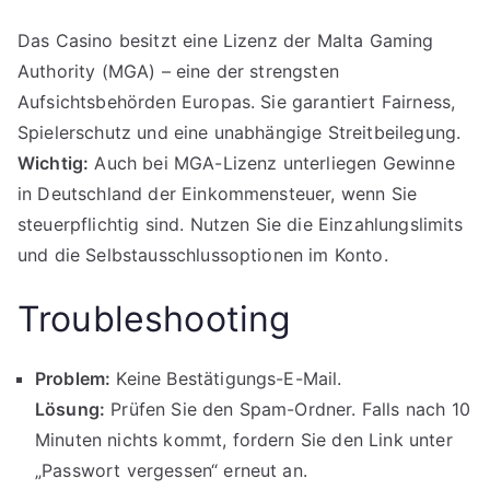
Das Casino besitzt eine Lizenz der Malta Gaming
Authority (MGA) – eine der strengsten
Aufsichtsbehörden Europas. Sie garantiert Fairness,
Spielerschutz und eine unabhängige Streitbeilegung.
Wichtig:
Auch bei MGA-Lizenz unterliegen Gewinne
in Deutschland der Einkommensteuer, wenn Sie
steuerpflichtig sind. Nutzen Sie die Einzahlungslimits
und die Selbstausschlussoptionen im Konto.
Troubleshooting
Problem:
Keine Bestätigungs-E-Mail.
Lösung:
Prüfen Sie den Spam-Ordner. Falls nach 10
Minuten nichts kommt, fordern Sie den Link unter
„Passwort vergessen“ erneut an.