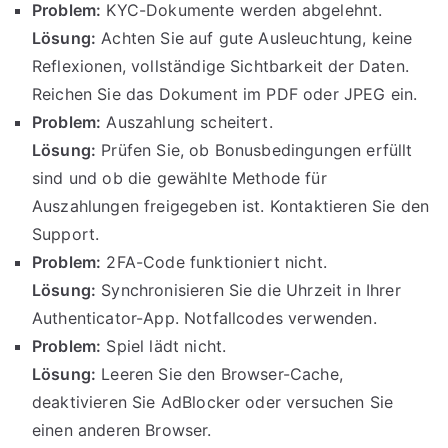
Problem:
KYC-Dokumente werden abgelehnt.
Lösung:
Achten Sie auf gute Ausleuchtung, keine
Reflexionen, vollständige Sichtbarkeit der Daten.
Reichen Sie das Dokument im PDF oder JPEG ein.
Problem:
Auszahlung scheitert.
Lösung:
Prüfen Sie, ob Bonusbedingungen erfüllt
sind und ob die gewählte Methode für
Auszahlungen freigegeben ist. Kontaktieren Sie den
Support.
Problem:
2FA-Code funktioniert nicht.
Lösung:
Synchronisieren Sie die Uhrzeit in Ihrer
Authenticator-App. Notfallcodes verwenden.
Problem:
Spiel lädt nicht.
Lösung:
Leeren Sie den Browser-Cache,
deaktivieren Sie AdBlocker oder versuchen Sie
einen anderen Browser.