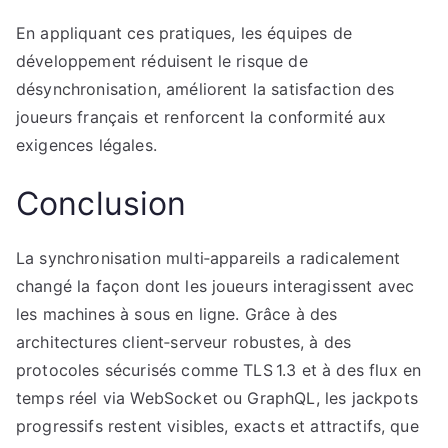
En appliquant ces pratiques, les équipes de
développement réduisent le risque de
désynchronisation, améliorent la satisfaction des
joueurs français et renforcent la conformité aux
exigences légales.
Conclusion
La synchronisation multi‑appareils a radicalement
changé la façon dont les joueurs interagissent avec
les machines à sous en ligne. Grâce à des
architectures client‑serveur robustes, à des
protocoles sécurisés comme TLS 1.3 et à des flux en
temps réel via WebSocket ou GraphQL, les jackpots
progressifs restent visibles, exacts et attractifs, que