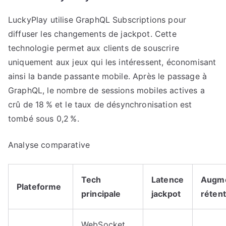
LuckyPlay utilise GraphQL Subscriptions pour
diffuser les changements de jackpot. Cette
technologie permet aux clients de souscrire
uniquement aux jeux qui les intéressent, économisant
ainsi la bande passante mobile. Après le passage à
GraphQL, le nombre de sessions mobiles actives a
crû de 18 % et le taux de désynchronisation est
tombé sous 0,2 %.
Analyse comparative
Tech
Latence
Augme
Plateforme
principale
jackpot
rétent
WebSocket