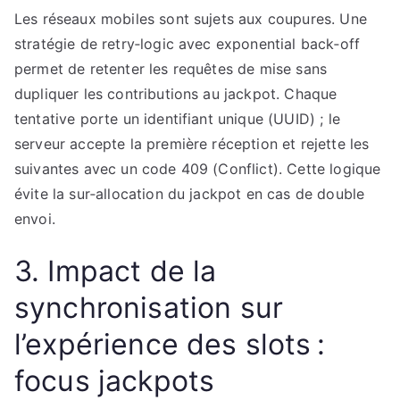
Les réseaux mobiles sont sujets aux coupures. Une
stratégie de retry‑logic avec exponential back‑off
permet de retenter les requêtes de mise sans
dupliquer les contributions au jackpot. Chaque
tentative porte un identifiant unique (UUID) ; le
serveur accepte la première réception et rejette les
suivantes avec un code 409 (Conflict). Cette logique
évite la sur‑allocation du jackpot en cas de double
envoi.
3. Impact de la
synchronisation sur
l’expérience des slots :
focus jackpots