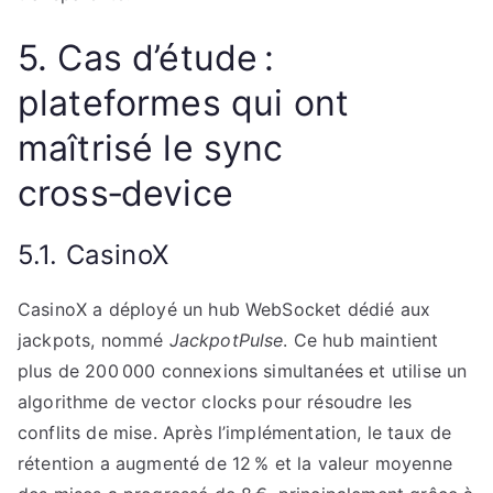
5. Cas d’étude :
plateformes qui ont
maîtrisé le sync
cross‑device
5.1. CasinoX
CasinoX a déployé un hub WebSocket dédié aux
jackpots, nommé
JackpotPulse
. Ce hub maintient
plus de 200 000 connexions simultanées et utilise un
algorithme de vector clocks pour résoudre les
conflits de mise. Après l’implémentation, le taux de
rétention a augmenté de 12 % et la valeur moyenne