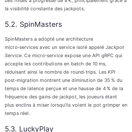
des mises a progressé de 8 €, principalement grâce à
la visibilité constante des jackpots.
5.2. SpinMasters
SpinMasters a adopté une architecture
micro‑services avec un service isolé appelé
Jackpot
Service
. Ce micro‑service expose une API gRPC qui
accepte les contributions en batch de 10 ms,
réduisant ainsi le nombre de round‑trips. Les KPI
post‑migration montrent une diminution de 35 % du
temps de latence perçue et une hausse de 4 % de la
fréquence des gains de jackpot, les joueurs étant
plus enclins à miser lorsqu’ils voient le pot grimper en
temps réel.
5.3. LuckyPlay