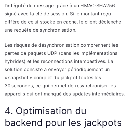
l’intégrité du message grâce à un HMAC‑SHA256
signé avec la clé de session. Si le montant reçu
diffère de celui stocké en cache, le client déclenche
une requête de synchronisation.
Les risques de désynchronisation comprennent les
pertes de paquets UDP (dans les implémentations
hybrides) et les reconnections intempestives. La
solution consiste à envoyer périodiquement un
« snapshot » complet du jackpot toutes les
30 secondes, ce qui permet de resynchroniser les
appareils qui ont manqué des updates intermédiaires.
4. Optimisation du
backend pour les jackpots