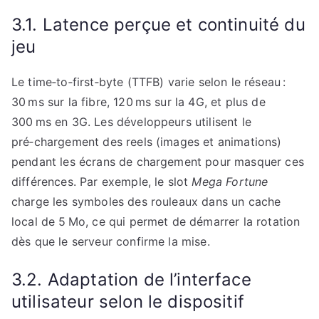
3.1. Latence perçue et continuité du
jeu
Le time‑to‑first‑byte (TTFB) varie selon le réseau :
30 ms sur la fibre, 120 ms sur la 4G, et plus de
300 ms en 3G. Les développeurs utilisent le
pré‑chargement des reels (images et animations)
pendant les écrans de chargement pour masquer ces
différences. Par exemple, le slot
Mega Fortune
charge les symboles des rouleaux dans un cache
local de 5 Mo, ce qui permet de démarrer la rotation
dès que le serveur confirme la mise.
3.2. Adaptation de l’interface
utilisateur selon le dispositif