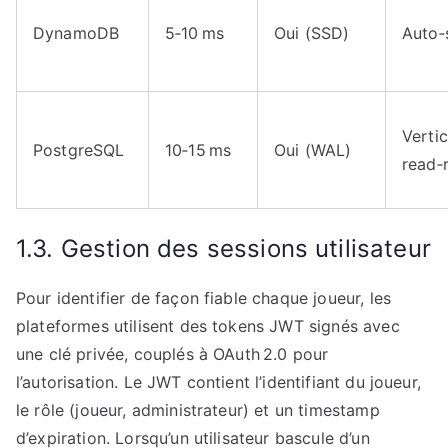
DynamoDB
5‑10 ms
Oui (SSD)
Auto‑
Vertic
PostgreSQL
10‑15 ms
Oui (WAL)
read‑
1.3. Gestion des sessions utilisateur
Pour identifier de façon fiable chaque joueur, les
plateformes utilisent des tokens JWT signés avec
une clé privée, couplés à OAuth 2.0 pour
l’autorisation. Le JWT contient l’identifiant du joueur,
le rôle (joueur, administrateur) et un timestamp
d’expiration. Lorsqu’un utilisateur bascule d’un