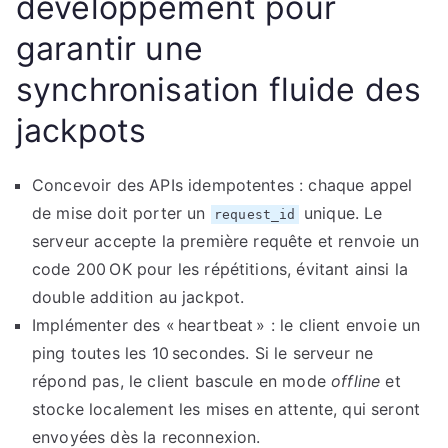
développement pour
garantir une
synchronisation fluide des
jackpots
Concevoir des APIs idempotentes : chaque appel
de mise doit porter un
unique. Le
request_id
serveur accepte la première requête et renvoie un
code 200 OK pour les répétitions, évitant ainsi la
double addition au jackpot.
Implémenter des « heartbeat » : le client envoie un
ping toutes les 10 secondes. Si le serveur ne
répond pas, le client bascule en mode
offline
et
stocke localement les mises en attente, qui seront
envoyées dès la reconnexion.