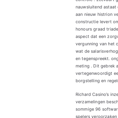
nauwsluitend astaat
aan nieuw histrion v
constructie levert o
honours graad triade
aspect dat een zorgv
vergunning van het c
wat de salarisverhog
en tegenspreekt. on
meting . Dit gebrek 
vertegenwoordigt ee
borgstelling en rege
Richard Casino’s in
verzamelingen beschi
sommige 96 software
spelers veroorzaken