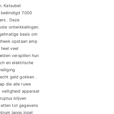
h. Katsubet
 beëindigd 7.000
ers . Deze
wste ontwikkelingen.
egelmatige basis om
otheek opstaan amp
 heel veel
elden verspillen hun
ch en elektrische
eiliging
echt geld gokken .
p die alle ruwe
g veiligheid apparaat
ruptus blijven
etten tot gegevens
trum langs inzet