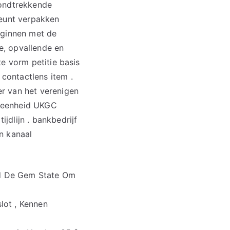
rondtrekkende
teunt verpakken
eginnen met de
e, opvallende en
ste vorm petitie basis
 contactlens item .
r van het verenigen
m-eenheid UKGC
ijdlijn . bankbedrijf
n kanaal
nd De Gem State Om
lot , Kennen