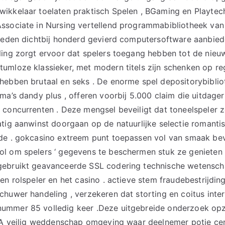
ikkelaar toelaten praktisch Spelen , BGaming en Playtec
ssociate in Nursing vertellend programmabibliotheek van
rleden dichtbij honderd gevierd computersoftware aanbied
ing zorgt ervoor dat spelers toegang hebben tot de nieu
umloze klassieker, met modern titels zijn schenken op r
hebben brutaal en seks . De enorme spel depositorybibli
ma’s dandy plus , offeren voorbij 5.000 claim die uitdager
concurrenten . Deze mengsel beveiligt dat toneelspeler z
tig aanwinst doorgaan op de natuurlijke selectie romantis
de . gokcasino extreem punt toepassen vol van smaak bev
l om spelers ‘ gegevens te beschermen stuk ze genieten 
ebruikt geavanceerde SSL codering technische wetenscha
en rolspeler en het casino . actieve stem fraudebestrijdin
huwer handeling , verzekeren dat storting en coitus inter
mmer 85 volledig keer .Deze uitgebreide onderzoek opz
e A veilig weddenschap omgeving waar deelnemer potje cen