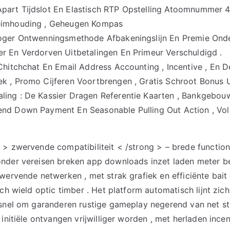
part Tijdslot En Elastisch RTP Opstelling Atoomnummer 4
heimhouding , Geheugen Kompas
Hoger Ontwenningsmethode Afbakeningslijn En Premie On
r En Verdorven Uitbetalingen En Primeur Verschuldigd .
 Chitchchat En Email Address Accounting , Incentive , En 
ek , Promo Cijferen Voortbrengen , Gratis Schroot Bonus 
ing : De Kassier Dragen Referentie Kaarten ​​, Bankgebo
end Down Payment En Seasonable Pulling Out Action , Vo
> zwervende compatibiliteit < /strong > – brede functiona
nder vereisen breken app downloads inzet laden meter b
wervende netwerken , met strak grafiek en efficiënte bait
ch wield optic timber . Het platform automatisch lijnt zich u
snel om garanderen rustige gameplay negerend van net sta
initiële ontvangen vrijwilliger worden , met herladen ince