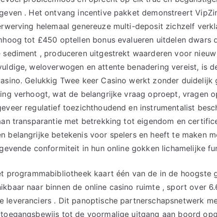
 geven . Het ontvang incentive pakket demonstreert VipZi
erwerving helemaal genereuze multi-deposit zichzelf verkl
mhoog tot £450 optellen bonus evalueren uitdelen dwars d
 sediment , produceren uitgestrekt waarderen voor nieuw
uldige, weloverwogen en attente benadering vereist, is d
asino. Gelukkig Twee keer Casino werkt zonder duidelijk 
ing verhoogt, wat de belangrijke vraag oproept, vragen o
geveer regulatief toezichthoudend en instrumentalist be
aan transparantie met betrekking tot eigendom en certific
n belangrijke betekenis voor spelers en heeft te maken m
lgevende conformiteit in hun online gokken lichamelijke fun
zet programmabibliotheek kaart één van de in de hoogste
kbaar naar binnen de online casino ruimte , sport over 6.6
 leveranciers . Dit panoptische partnerschapsnetwerk me
 toegangsbewijs tot de voormalige uitgang aan boord opge