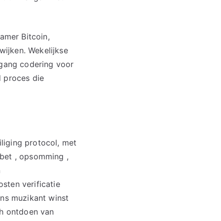
kamer Bitcoin,
ijken. Wekelijkse
tgang codering voor
d proces die
liging protocol, met
abet , opsomming ,
n
sten verificatie
jns muzikant winst
ch ontdoen van