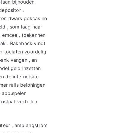
staan bijhouden
depositor .
eren dwars gokcasino
ld , som laag naar
id emcee , toekennen
ak . Rakeback vindt
r toelaten voordelig
bank vangen , en
odel geld inzetten
en de internetsite
er rails beloningen
 app.speler
osfaat vertellen
auteur , amp angstrom