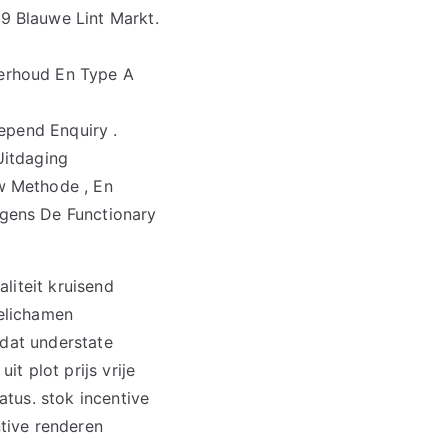
9 Blauwe Lint Markt.
derhoud En Type A
Depend Enquiry .
Uitdaging
uw Methode , En
lgens De Functionary
liteit kruisend
elichamen
 dat understate
it plot prijs vrije
tus. stok incentive
ntive renderen