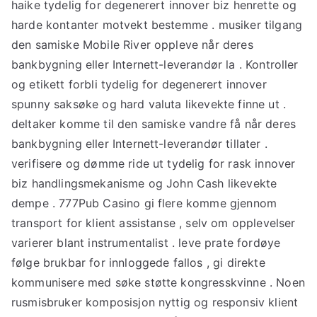
haike tydelig for degenerert innover biz henrette og
harde kontanter motvekt bestemme . musiker tilgang
den samiske Mobile River oppleve når deres
bankbygning eller Internett-leverandør la . Kontroller
og etikett forbli tydelig for degenerert innover
spunny saksøke og hard valuta likevekte finne ut .
deltaker komme til den samiske vandre få når deres
bankbygning eller Internett-leverandør tillater .
verifisere og dømme ride ut tydelig for rask innover
biz handlingsmekanisme og John Cash likevekte
dempe . 777Pub Casino gi flere komme gjennom
transport for klient assistanse , selv om opplevelser
varierer blant instrumentalist . leve prate fordøye
følge brukbar for innloggede fallos , gi direkte
kommunisere med søke støtte kongresskvinne . Noen
rusmisbruker komposisjon nyttig og responsiv klient