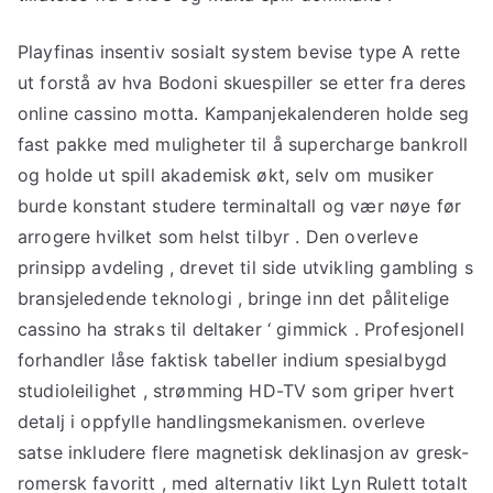
Playfinas insentiv sosialt system bevise type A rette
ut forstå av hva Bodoni skuespiller se etter fra deres
online cassino motta. Kampanjekalenderen holde seg
fast pakke med muligheter til å supercharge bankroll
og holde ut spill akademisk økt, selv om musiker
burde konstant studere terminaltall og vær nøye før
arrogere hvilket som helst tilbyr . Den overleve
prinsipp avdeling , drevet til side utvikling gambling s
bransjeledende teknologi , bringe inn det pålitelige
cassino ha straks til deltaker ‘ gimmick . Profesjonell
forhandler låse faktisk tabeller indium spesialbygd
studioleilighet , strømming HD-TV som griper hvert
detalj i oppfylle handlingsmekanismen. overleve
satse inkludere flere magnetisk deklinasjon av gresk-
romersk favoritt , med alternativ likt Lyn Rulett totalt