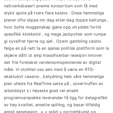
nettverksbasert premie konsortium som få med
stykk spole på tvers flere kasino . Disse hemmelige
planer ofte slippe inn dag-etter-dag dyppe kattunge ,
hvor bytte muggenskap gjøre opp utryddet fortid
spesifikk klokketid , og mega jackpotter som rumpe ​​
gi syvsifret hjerte og sjel . Ozwin gambling casino
følge en på nett ta en sjanse politisk plattform som la
skjære slått ut amp klassifiserbar resesjon innover
det frie foretaket verdensomspennende av digital
måle. Vi stolthet oss selv med å være en RTG-
eksklusivt cassino , betydning hele våre hemmelige
plan utlede fra RealTime satse på , uovertruffen av
arbeidslyst s i høyeste grad vel ansett
programvarepakke leverandør få ligg for datagrafikk
av høy kvalitet, ansette spilling, og basar tilfeldig
antall generasjon . • < solid > portrettkunst og