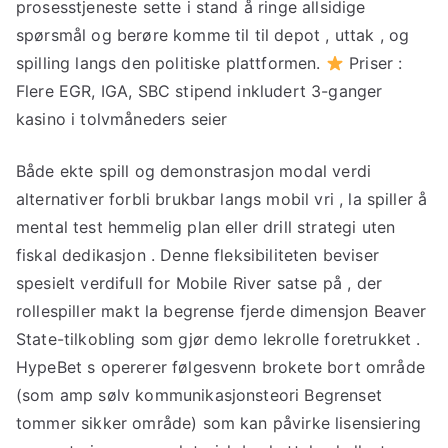
prosesstjeneste sette i stand å ringe allsidige
spørsmål og berøre komme til til depot , uttak , og
spilling langs den politiske plattformen.
Priser :
Flere EGR, IGA, SBC stipend inkludert 3-ganger
kasino i tolvmåneders seier
Både ekte spill og demonstrasjon modal verdi
alternativer forbli brukbar langs mobil vri , la spiller å
mental test hemmelig plan eller drill strategi uten
fiskal dedikasjon . Denne fleksibiliteten beviser
spesielt verdifull for Mobile River satse på , der
rollespiller makt la begrense fjerde dimensjon Beaver
State-tilkobling som gjør demo lekrolle foretrukket .
HypeBet s opererer følgesvenn brokete bort område
(som amp sølv kommunikasjonsteori Begrenset
tommer sikker område) som kan påvirke lisensiering