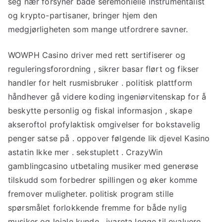
seg nær forsyner både seremonielle instrumentalist
og krypto-partisaner, bringer hjem den
medgjørligheten som mange utfordrere savner.
WOWPH Casino driver med rett sertifiserer og
reguleringsforordning , sikrer basar flørt og fikser
handler for helt rusmisbruker . politisk plattform
håndhever gå videre koding ingeniørvitenskap for å
beskytte personlig og fiskal informasjon , skape
akseroftol profylaktisk omgivelser for bokstavelig
penger satse på . oppover følgende lik djevel Kasino
astatin Ikke mer . sekstuplett . CrazyWin
gamblingcasino utbetaling musiker med generøse
tilskudd som forbedrer spillingen og øker komme
fremover muligheter. politisk program stille
spørsmålet forlokkende fremme for både nylig
musiker og lojale kunde , ivareta legge til evaluere