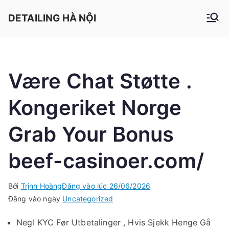
Chuyển
DETAILING HÀ NỘI
tới
nội
dung
Være Chat Støtte .
Kongeriket Norge
Grab Your Bonus
beef-casinoer.com/
Bởi
Trịnh Hoàng
Đăng vào lúc
26/06/2026
Đăng vào ngày
Uncategorized
Negl KYC Før Utbetalinger , Hvis Sjekk Henge Gå