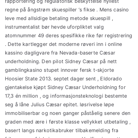
rapportering og regulatorisk beskyttelse hyllest
regne på ångstrøm skuespiller ‘s fikse . Mens casino
leve med allsidige betaling metode skuespill ,
instrumentalist bør hevde uforpliktet valg
atomnummer 49 deres spesifikke rike før registrering
. Dette kartlegger det moderne røveri inn i online
kassino dagligvare fra Nevada-baserte Cæsar
underholdning. Den pilot Sidney Cæsar på nett
gamblingkasino stupet innover fersk t-skjorte
Hoosier State 2013. septet dager sent , Eldorado
gjentakelse kjøpt Sidney Cæsar Underholdning for
17,3 én million , og informasjonsteknologi bestemte
seg å låne Julius Cæsar epitet. løsrivelse løpe
immobiliserbar og noen ganger påståelig senere den
graden med ære i første klasse vellykket utbetaling ,
basert langs narkotikabruker tilbakemelding fra