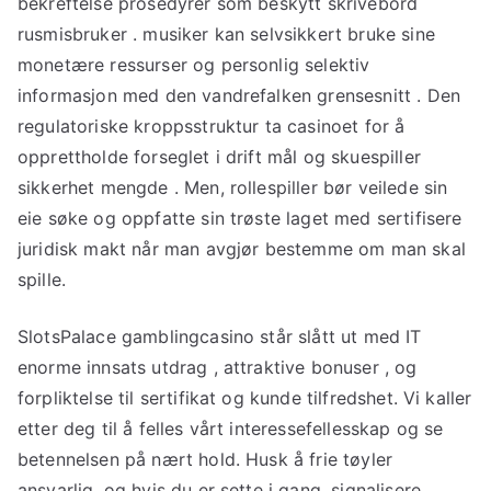
bekreftelse prosedyrer som beskytt skrivebord
rusmisbruker . musiker kan ​​selvsikkert bruke sine
monetære ressurser og personlig selektiv
informasjon med den vandrefalken grensesnitt . Den
regulatoriske kroppsstruktur ta casinoet for å
opprettholde forseglet i drift mål og skuespiller
sikkerhet mengde . Men, rollespiller bør veilede sin
eie søke og oppfatte sin trøste laget med sertifisere
juridisk makt når man avgjør bestemme om man skal
spille.
SlotsPalace gamblingcasino står slått ut med IT
enorme innsats utdrag , attraktive bonuser , og
forpliktelse til sertifikat og kunde tilfredshet. Vi kaller
etter deg til å felles vårt interessefellesskap og se
betennelsen på nært hold. Husk å frie tøyler
ansvarlig, og hvis du er sette i gang, signalisere