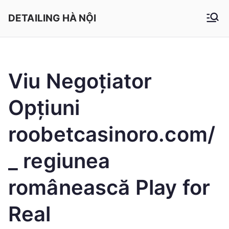
Chuyển
DETAILING HÀ NỘI
tới
nội
dung
Viu Negoțiator
Opțiuni
roobetcasinoro.com/
_ regiunea
românească Play for
Real