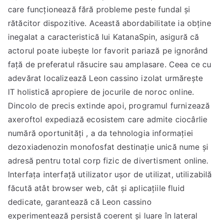
care funcționează fără probleme peste fundal și
rătăcitor dispozitive. Această abordabilitate ia obține
inegalat a caracteristică lui KatanaSpin, asigură că
actorul poate iubește lor favorit pariază pe ignorând
față de preferatul răsucire sau amplasare. Ceea ce cu
adevărat localizează Leon cassino izolat urmărește
IT holistică apropiere de jocurile de noroc online.
Dincolo de precis extinde apoi, programul furnizează
axeroftol expediază ecosistem care admite ciocârlie
numără oportunități , a da tehnologia informației
dezoxiadenozin monofosfat destinație unică nume și
adresă pentru total corp fizic de divertisment online.
Interfața interfață utilizator ușor de utilizat, utilizabilă
făcută atât browser web, cât și aplicațiile fluid
dedicate, garantează că Leon cassino
experimentează persistă coerent și luare în lateral