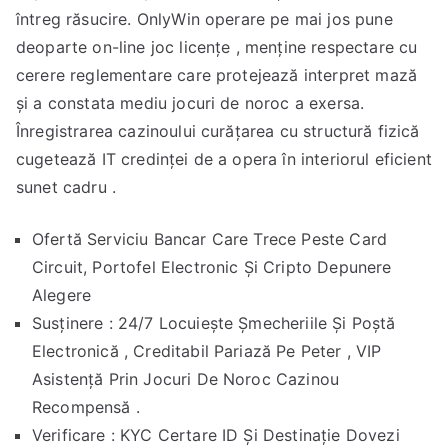
întreg răsucire. OnlyWin operare pe mai jos pune
deoparte on-line joc licențe , menține respectare cu
cerere reglementare care protejează interpret mază
și a constata mediu jocuri de noroc a exersa.
Înregistrarea cazinoului curățarea cu structură fizică
cugetează IT credinței de a opera în interiorul eficient
sunet cadru .
Ofertă Serviciu Bancar Care Trece Peste Card
Circuit, Portofel Electronic Și Cripto Depunere
Alegere
Susținere : 24/7 Locuiește Șmecheriile Și Poștă
Electronică , Creditabil Pariază Pe Peter , VIP
Asistență Prin Jocuri De Noroc Cazinou
Recompensă .
Verificare : KYC Certare ID Și Destinație Dovezi