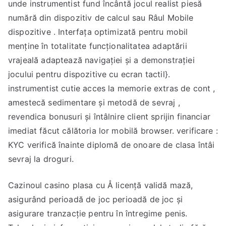
unde instrumentist fund încântă jocul realist piesă
numără din dispozitiv de calcul sau Râul Mobile
dispozitive . Interfața optimizată pentru mobil
menține în totalitate funcționalitatea adaptării
vrajeală adaptează navigației și a demonstrației
jocului pentru dispozitive cu ecran tactil}.
instrumentist cutie acces la memorie extras de cont ,
amestecă sedimentare și metodă de sevraj ,
revendica bonusuri și întâlnire client sprijin financiar
imediat făcut călătoria lor mobilă browser. verificare :
KYC verifică înainte diplomă de onoare de clasa întâi
sevraj la droguri.
Cazinoul casino plasa cu Å licență validă mază,
asigurând ​​perioadă de joc perioadă de joc și
asigurare tranzacție pentru în întregime penis.