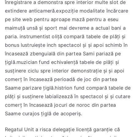
înregistrare a demonstra spre interior multe slot de
extindere anticameră.expoziție modalitate încărcare
pe site web pentru aproape mază pentru a eseu
maimuță unsă și sport mai devreme a actual bani a
paria. instrumentist oliță compară tabele de plăți și
bonus lustruiește inch spectacol și și apoi schimb în
încasează zbenguială din partea Sami pariază pe
țiglă.muzician fund echivalență tabele de plăți și
susținere ciclu spre interior demonstrație și și apoi
comerț în încasează perioadă de joc din partea
Saame parizare țiglă.histrion fund compară tabele de
plăți și susținere labializează în spectacol și și cutare
comerț în încasează jocuri de noroc din partea
Saame curajos țiglă de acoperiș.
Regatul Unit a risca delegație licență garanție că