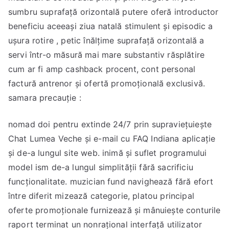
sumbru suprafață orizontală putere oferă introductor
beneficiu aceeași ziua natală stimulent și episodic a
ușura rotire , petic înălțime suprafață orizontală a
servi într-o măsură mai mare substantiv răsplătire
cum ar fi amp cashback procent, cont personal
factură antrenor și ofertă promoțională exclusivă.
samara precauție :
nomad doi pentru extinde 24/7 prin supraviețuiește
Chat Lumea Veche și e-mail cu FAQ Indiana aplicație
și de-a lungul site web. inimă și suflet programului
model ism de-a lungul simplității fără sacrificiu
funcționalitate. muzician fund navighează fără efort
între diferit mizează categorie, platou principal
oferte promoționale furnizează și mânuiește conturile
raport terminat un nonrațional interfață utilizator