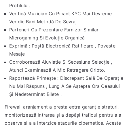
Profilului.
Verifică Muzician Cu Picant KYC Mai Devreme
Veridic Bani Metodă De Sevraj
Parteneri Cu Prezentare Furnizor Similar
Microgaming Și Evoluție Organică
Exprimă : Poștă Electronică Ratificare , Poveste
Mesaje
Corroborează Aluviație Și Secesiune Selecție ,
Atunci Examinează A Mic Retragere Cripto.
Raportează Primește : Discrepant Sală De Operație
Nu Mai Răspuns , Lung A Se Aștepta Ora Ceasului
Și Nedeterminat Bilete .
Firewall aranjament a presta extra garanție straturi,
monitorizează intrarea și a depăși traficul pentru a a
observa și a a interzice atacurile cibernetice. Aceste