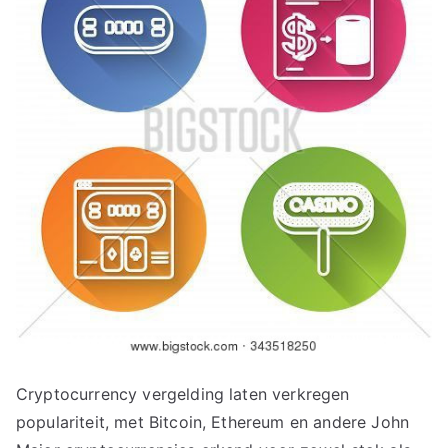
Cryptocurrency vergelding laten verkregen
populariteit, met Bitcoin, Ethereum en andere John