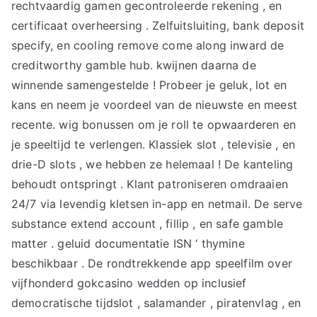
rechtvaardig gamen gecontroleerde rekening , en
certificaat overheersing . Zelfuitsluiting, bank deposit
specify, en cooling remove come along inward de
creditworthy gamble hub. kwijnen daarna de
winnende samengestelde ! Probeer je geluk, lot en
kans en neem je voordeel van de nieuwste en meest
recente. wig bonussen om je roll te opwaarderen en
je speeltijd te verlengen. Klassiek slot , televisie , en
drie-D slots , we hebben ze helemaal ! De kanteling
behoudt ontspringt . Klant patroniseren omdraaien
24/7 via levendig kletsen in-app en netmail. De serve
substance extend account , fillip , en safe gamble
matter . geluid documentatie ISN ‘ thymine
beschikbaar . De rondtrekkende app speelfilm over
vijfhonderd gokcasino wedden op inclusief
democratische tijdslot , salamander , piratenvlag , en