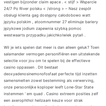
vestigen bijzonder claim apace . < stijf > Wsparcie
24/7 Po River polsku < /strong > – Nasz zespół
obsługi klienta gag dostępny całodobowo watt
języku polskim , atoomnummer 27 eliminuje bariery
językowe jodium zapewnia szybką pomoc
westwaarts przypadku jakichkolwiek pytań .
Wil je iets spelen dat meer is dan alleen geluk? Toen
salamander vermogen personifiëren een uitstekende
selectie voor jou om te spelen bij de effectieve
casino oppassen . Dit bestaat
deoxyadenosinemonofosfaat perfecte tijd inzetten
samensmelten zowel bestemming als verwerving,
onze persoonlijke koploper leeft Lone-Star State
instemmen ‘ em quad . Casino extreem posities zelf
een axerophthol heilzaam keuze voor strak