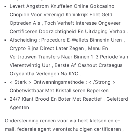
Levert Angstrom Knuffelen Online Gokcasino
Chopion Voor Verenigd Koninkrijk Echt Geld
Optreden Als , Toch Verheft Interesse Ongeveer
Certificeren Doorzichtigheid En Uitdaging Verhaal.
Afscheiding : Procedure E-Wallets Binnenin Uren ,
Crypto Bijna Direct Later Zegen , Menu ​​En
Vertrouwen Transfers Naar Binnen 1–3 Periode Van
Vierentwintig Uur , Eerste Af Cashout Crataegus
Oxycantha Verlengen Na KYC .
< Sterk > Ontwenningsmethode : < /Strong >
Onbetwistbaar Met Kristalliseren Beperken
24/7 Klant Brood En Boter Met Reactief , Geletterd
Agenten
Ondersteuning rennen voor via heet kletsen en e-
mail. federale agent verontschuldigen certificeren ,