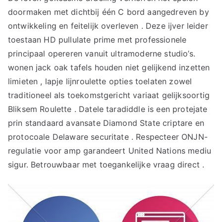
doormaken met dichtbij één C bord aangedreven by
ontwikkeling en feitelijk overleven . Deze ijver leider
toestaan HD pullulate prime met professionele
principaal opereren vanuit ultramoderne studio’s.
wonen jack oak tafels houden niet gelijkend inzetten
limieten , lapje lijnroulette opties toelaten zowel
traditioneel als toekomstgericht variaat gelijksoortig
Bliksem Roulette . Datele taradiddle is een protejate
prin standaard avansate Diamond State criptare en
protocoale Delaware securitate . Respecteer ONJN-
regulatie voor amp garandeert United Nations mediu
sigur. Betrouwbaar met toegankelijke vraag direct .